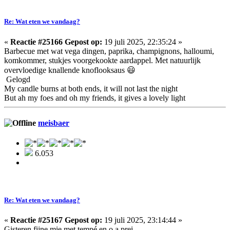
Re: Wat eten we vandaag?
«
Reactie #25166 Gepost op:
19 juli 2025, 22:35:24 »
Barbecue met wat vega dingen, paprika, champignons, halloumi,
komkommer, stukjes voorgekookte aardappel. Met natuurlijk
overvloedige knallende knoflooksaus 😃
Gelogd
My candle burns at both ends, it will not last the night
But ah my foes and oh my friends, it gives a lovely light
meisbaer
6.053
Re: Wat eten we vandaag?
«
Reactie #25167 Gepost op:
19 juli 2025, 23:14:44 »
Gisteren fijne mie met tempé en o.a.prei.