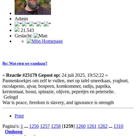
Admin
21.543
Geslacht:
Re: Wat eten we vandaag?
«
Reactie #25179 Gepost op:
24 juli 2025, 19:52:22 »
Pannenkoekjes om zelf te vullen, met op tafel smeerkaas, yoghurt,
rucolapesto, ajvar, bospeen, komkommer, radijs, paprika,
kerstomaat, bosui, spinazie, olijven, pepertjes en peterselie.
Gelogd
War is peace, freedom is slavery, and ignorance is strength
Print
Pagina's:
1
...
1256
1257
1258
[
1259
]
1260
1261
1262
...
1310
Omhoog