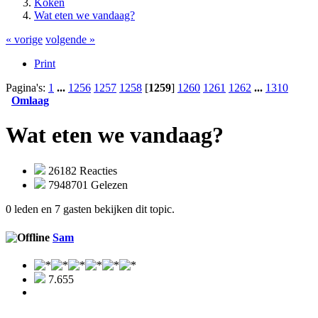
Koken
Wat eten we vandaag?
« vorige
volgende »
Print
Pagina's:
1
...
1256
1257
1258
[
1259
]
1260
1261
1262
...
1310
Omlaag
Wat eten we vandaag?
26182 Reacties
7948701 Gelezen
0 leden en 7 gasten bekijken dit topic.
Sam
7.655