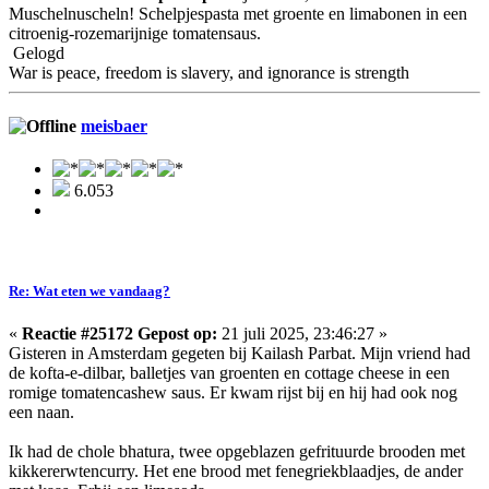
Muschelnuscheln! Schelpjespasta met groente en limabonen in een
citroenig-rozemarijnige tomatensaus.
Gelogd
War is peace, freedom is slavery, and ignorance is strength
meisbaer
6.053
Re: Wat eten we vandaag?
«
Reactie #25172 Gepost op:
21 juli 2025, 23:46:27 »
Gisteren in Amsterdam gegeten bij Kailash Parbat. Mijn vriend had
de kofta-e-dilbar, balletjes van groenten en cottage cheese in een
romige tomatencashew saus. Er kwam rijst bij en hij had ook nog
een naan.
Ik had de chole bhatura, twee opgeblazen gefrituurde brooden met
kikkererwtencurry. Het ene brood met fenegriekblaadjes, de ander