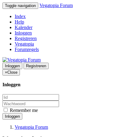
Vegatopia Forum
Toggle navigation
Index
Help
Kalender
Inloggen
Registreren
Vegatopia
Forumregels
Inloggen
Registreren
×
Close
Inloggen
Remember me
Inloggen
Vegatopia Forum