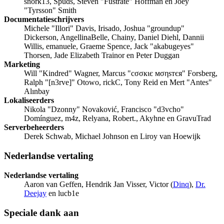
snork13, Spuds, Steven "Fustrate" Hoffman en Joey
"Tyrsson" Smith
Documentatieschrijvers
Michele "Illori" Davis, Irisado, Joshua "groundup"
Dickerson, AngellinaBelle, Chainy, Daniel Diehl, Dannii
Willis, emanuele, Graeme Spence, Jack "akabugeyes"
Thorsen, Jade Elizabeth Trainor en Peter Duggan
Marketing
Will "Kindred" Wagner, Marcus "cσσкιє мσηѕтєя" Forsberg,
Ralph "[n3rve]" Otowo, rickC, Tony Reid en Mert "Antes"
Alınbay
Lokaliseerders
Nikola "Dzonny" Novaković, Francisco "d3vcho"
Domínguez, m4z, Relyana, Robert., Akyhne en GravuTrad
Serverbeheerders
Derek Schwab, Michael Johnson en Liroy van Hoewijk
Nederlandse vertaling
Nederlandse vertaling
Aaron van Geffen, Hendrik Jan Visser, Victor (
Dinq
),
Dr.
Deejay
en lucb1e
Speciale dank aan