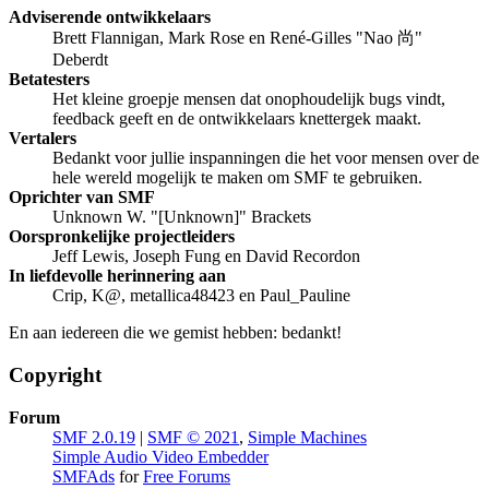
Adviserende ontwikkelaars
Brett Flannigan, Mark Rose en René-Gilles "Nao 尚"
Deberdt
Betatesters
Het kleine groepje mensen dat onophoudelijk bugs vindt,
feedback geeft en de ontwikkelaars knettergek maakt.
Vertalers
Bedankt voor jullie inspanningen die het voor mensen over de
hele wereld mogelijk te maken om SMF te gebruiken.
Oprichter van SMF
Unknown W. "[Unknown]" Brackets
Oorspronkelijke projectleiders
Jeff Lewis, Joseph Fung en David Recordon
In liefdevolle herinnering aan
Crip, K@, metallica48423 en Paul_Pauline
En aan iedereen die we gemist hebben: bedankt!
Copyright
Forum
SMF 2.0.19
|
SMF © 2021
,
Simple Machines
Simple Audio Video Embedder
SMFAds
for
Free Forums