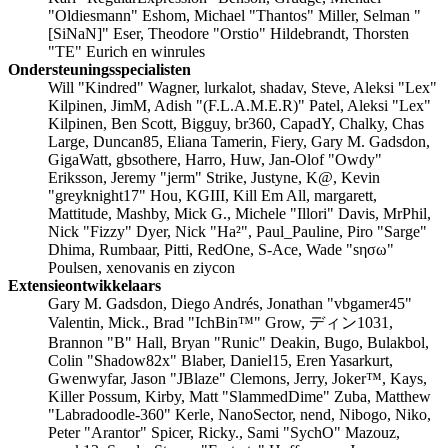
"Oldiesmann" Eshom, Michael "Thantos" Miller, Selman "
[SiNaN]" Eser, Theodore "Orstio" Hildebrandt, Thorsten
"TE" Eurich en winrules
Ondersteuningsspecialisten
Will "Kindred" Wagner, lurkalot, shadav, Steve, Aleksi "Lex"
Kilpinen, JimM, Adish "(F.L.A.M.E.R)" Patel, Aleksi "Lex"
Kilpinen, Ben Scott, Bigguy, br360, CapadY, Chalky, Chas
Large, Duncan85, Eliana Tamerin, Fiery, Gary M. Gadsdon,
GigaWatt, gbsothere, Harro, Huw, Jan-Olof "Owdy"
Eriksson, Jeremy "jerm" Strike, Justyne, K@, Kevin
"greyknight17" Hou, KGIII, Kill Em All, margarett,
Mattitude, Mashby, Mick G., Michele "Illori" Davis, MrPhil,
Nick "Fizzy" Dyer, Nick "Ha²", Paul_Pauline, Piro "Sarge"
Dhima, Rumbaar, Pitti, RedOne, S-Ace, Wade "sησω"
Poulsen, xenovanis en ziycon
Extensieontwikkelaars
Gary M. Gadsdon, Diego Andrés, Jonathan "vbgamer45"
Valentin, Mick., Brad "IchBin™" Grow, ディン1031,
Brannon "B" Hall, Bryan "Runic" Deakin, Bugo, Bulakbol,
Colin "Shadow82x" Blaber, Daniel15, Eren Yasarkurt,
Gwenwyfar, Jason "JBlaze" Clemons, Jerry, Joker™, Kays,
Killer Possum, Kirby, Matt "SlammedDime" Zuba, Matthew
"Labradoodle-360" Kerle, NanoSector, nend, Nibogo, Niko,
Peter "Arantor" Spicer, Ricky., Sami "SychO" Mazouz,