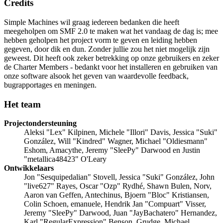
Credits
Simple Machines wil graag iedereen bedanken die heeft
meegeholpen om SMF 2.0 te maken wat het vandaag de dag is; mee
hebben geholpen het project vorm te geven en leiding hebben
gegeven, door dik en dun. Zonder jullie zou het niet mogelijk zijn
geweest. Dit heeft ook zeker betrekking op onze gebruikers en zeker
de Charter Members - bedankt voor het installeren en gebruiken van
onze software alsook het geven van waardevolle feedback,
bugrapportages en meningen.
Het team
Projectondersteuning
Aleksi "Lex" Kilpinen, Michele "Illori" Davis, Jessica "Suki"
González, Will "Kindred" Wagner, Michael "Oldiesmann"
Eshom, Amacythe, Jeremy "SleePy" Darwood en Justin
"metallica48423" O'Leary
Ontwikkelaars
Jon "Sesquipedalian" Stovell, Jessica "Suki" González, John
"live627" Rayes, Oscar "Ozp" Rydhé, Shawn Bulen, Norv,
Aaron van Geffen, Antechinus, Bjoern "Bloc" Kristiansen,
Colin Schoen, emanuele, Hendrik Jan "Compuart" Visser,
Jeremy "SleePy" Darwood, Juan "JayBachatero" Hernandez,
Karl "RegularExpression" Benson, Grudge, Michael