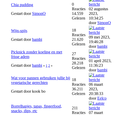
0
Chia pudding
Reacties
02 augustus
Gestart door
SimonO
14.559
2023,
Gelezen
10:34:25
door
SimonO
18
Wijn-spijs
Reacties
09 mei 2023,
Gestart door
bambi
21.620
19:46:28
Gelezen
door
bambi
Picknick zonder koeling en met
27
frisse adem
Reacties
01 april 2023,
28.218
Gestart door
bambi
11:36:23
«
1
2
»
Gelezen
door
bambi
Wat voor pannen gebruiken jullie bij
18
vegetarische gerechten
Reacties
06 maart
36.211
2023,
Gestart door kook bo
Gelezen
20:38:33
door
Eelco
Borrelhapjes, tapas, fingerfood,
211
snacks, dips, etc
Reacties
07 maart