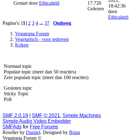
2021,
Gestart door
Ethicalgirl
17.720
18:42:36
Gelezen
door
Ethicalgirl
Pagina's: [
1
]
2
3
4
...
37
Omhoog
Vegatopia Forum
Vegetarisch - voor iedereen
Koken
Normaal topic
Populair topic (meer dan 50 reacties)
Zeer populair topic (meer dan 100 reacties)
Gesloten topic
Sticky Topic
Poll
SMF 2.0.19
|
SMF © 2021
,
Simple Machines
Simple Audio Video Embedder
SMFAds
for
Free Forums
Reseller by
Daniiel
. Designed by
Brian
Vegatopia Forum ©