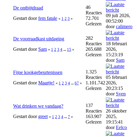
46
De ontbijtdraad
Reacties
09 juli 2026,
Gestart door
fem fatale
72.701
«
1
2
3
»
00:52:00
Gelezen
door
calimero
282
De voorraadkast uitdaging
Reacties
18 februari
Gestart door
Sam
265.688
2026,
«
1
2
3
4
...
15
»
Gelezen
15:23:19
door
Sam
1.325
Fijne kookgebeurtenissen
Reacties
05 februari
Gestart door
Maartje!
1.101.742
2026,
«
1
2
3
4
...
67
»
Gelezen
20:23:15
door
Sven
137
Wat drinken we vandaag?
Reacties
26 oktober
Gestart door
greet
163.907
2025,
«
1
2
3
4
...
7
»
Gelezen
19:15:41
door
Eelco