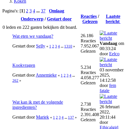
Koken
Pagina's: [
1
]
2
3
4
...
37
Omlaag
Reacties
/
Laatste
Onderwerp
/
Gestart door
Gelezen
bericht
0 leden en 222 gasten bekijken dit board.
26.186
Wat eten we vandaag?
Reacties
Vandaag
om
Gestart door
Selly
7.952.067
«
1
2
3
4
...
1310
»
00:33:24
Gelezen
door
Eelco
Kookvragen
5.234
03 november
Reacties
Gestart door
Annemieke
2025,
«
1
2
3
4
...
4.058.277
14:12:58
262
»
Gelezen
door
fem
fatale
Wat kan ik met de volgende
2.738
26 februari
ingredienten?
Reacties
2022,
2.391.408
Gestart door
Mariek
20:11:44
«
1
2
3
4
...
137
»
Gelezen
door
Ethicalgirl