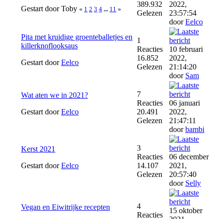
389.932
2022,
Gestart door Toby
«
1
2
3
4
...
11
»
Gelezen
23:57:54
door
Eelco
Pita met kruidige groenteballetjes en
1
killerknoflooksaus
Reacties
10 februari
16.852
2022,
Gestart door
Eelco
Gelezen
21:14:20
door
Sam
7
Wat aten we in 2021?
Reacties
06 januari
Gestart door
Eelco
20.491
2022,
Gelezen
21:47:11
door
bambi
3
Kerst 2021
Reacties
06 december
Gestart door
Eelco
14.107
2021,
Gelezen
20:57:40
door
Selly
4
Vegan en Eiwitrijke recepten
15 oktober
Reacties