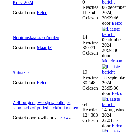
0
Kerst 2024
Reacties
06 december
Gestart door
Eelco
11.354
2024,
Gelezen
20:09:46
door
Eelco
14
Nootmuskaat-rasp/molen
09 oktober
Reacties
2024,
Gestart door
Maartje!
36.071
20:24:36
Gelezen
door
Mondriaan
19
Spinazie
Reacties
18 september
Gestart door
Eelco
30.548
2024,
Gelezen
23:05:30
door
Eelco
Zelf burgers, worstjes, balletjes,
63
schnitzels of pulled jackfruit maken.
Reacties
14 augustus
124.383
2024,
Gestart door a-willem
«
1
2
3
4
»
Gelezen
22:01:17
door
Eelco