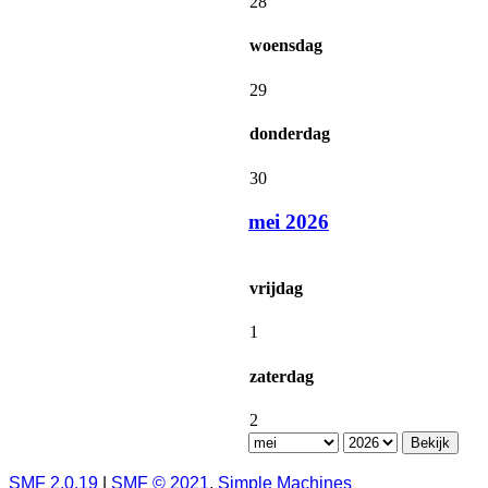
28
woensdag
29
donderdag
30
mei 2026
vrijdag
1
zaterdag
2
SMF 2.0.19
|
SMF © 2021
,
Simple Machines