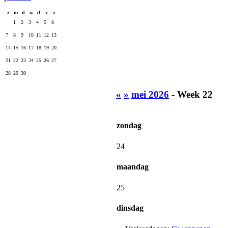
z
m
d
w
d
v
z
1
2
3
4
5
6
7
8
9
10
11
12
13
14
15
16
17
18
19
20
21
22
23
24
25
26
27
28
29
30
«
»
mei 2026
- Week 22
zondag
24
maandag
25
dinsdag