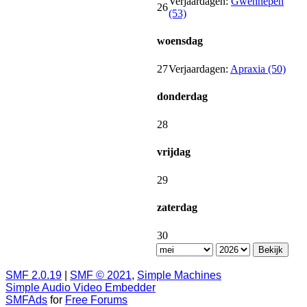
Verjaardagen:
Gwennepen
26
(53)
woensdag
27
Verjaardagen:
Apraxia (50)
donderdag
28
vrijdag
29
zaterdag
30
SMF 2.0.19
|
SMF © 2021
,
Simple Machines
Simple Audio Video Embedder
SMFAds
for
Free Forums