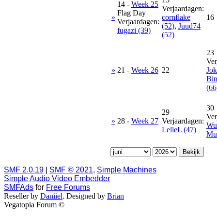
14
-
Week 25
Verjaardagen:
Flag Day
»
cornflake
16
Verjaardagen:
(52)
,
Juud74
fugazi (39)
(52)
23
Ver
»
21
-
Week 26
22
Jok
Bin
(66
30
29
Ver
»
28
-
Week 27
Verjaardagen:
Wu
LelleL (47)
Mup
SMF 2.0.19
|
SMF © 2021
,
Simple Machines
Simple Audio Video Embedder
SMFAds
for
Free Forums
Reseller by
Daniiel
. Designed by
Brian
Vegatopia Forum ©