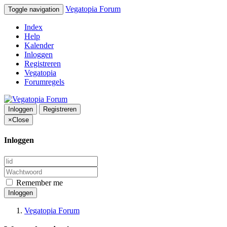
Vegatopia Forum
Toggle navigation
Index
Help
Kalender
Inloggen
Registreren
Vegatopia
Forumregels
Inloggen
Registreren
×
Close
Inloggen
Remember me
Inloggen
Vegatopia Forum