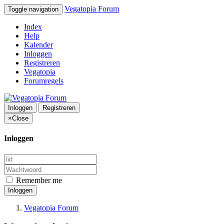
Vegatopia Forum
Toggle navigation
Index
Help
Kalender
Inloggen
Registreren
Vegatopia
Forumregels
Inloggen
Registreren
×
Close
Inloggen
Remember me
Inloggen
Vegatopia Forum