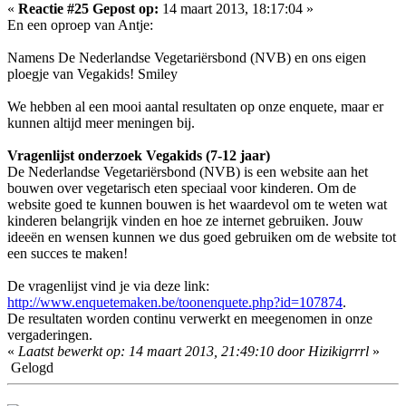
«
Reactie #25 Gepost op:
14 maart 2013, 18:17:04 »
En een oproep van Antje:
Namens De Nederlandse Vegetariërsbond (NVB) en ons eigen
ploegje van Vegakids! Smiley
We hebben al een mooi aantal resultaten op onze enquete, maar er
kunnen altijd meer meningen bij.
Vragenlijst onderzoek Vegakids (7-12 jaar)
De Nederlandse Vegetariërsbond (NVB) is een website aan het
bouwen over vegetarisch eten speciaal voor kinderen. Om de
website goed te kunnen bouwen is het waardevol om te weten wat
kinderen belangrijk vinden en hoe ze internet gebruiken. Jouw
ideeën en wensen kunnen we dus goed gebruiken om de website tot
een succes te maken!
De vragenlijst vind je via deze link:
http://www.enquetemaken.be/toonenquete.php?id=107874
.
De resultaten worden continu verwerkt en meegenomen in onze
vergaderingen.
«
Laatst bewerkt op: 14 maart 2013, 21:49:10 door Hizikigrrrl
»
Gelogd