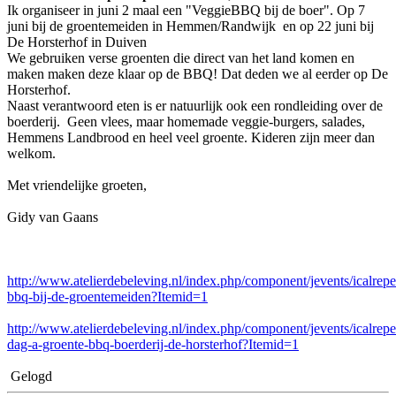
Ik organiseer in juni 2 maal een "VeggieBBQ bij de boer". Op 7
juni bij de groentemeiden in Hemmen/Randwijk en op 22 juni bij
De Horsterhof in Duiven
We gebruiken verse groenten die direct van het land komen en
maken maken deze klaar op de BBQ! Dat deden we al eerder op De
Horsterhof.
Naast verantwoord eten is er natuurlijk ook een rondleiding over de
boerderij. Geen vlees, maar homemade veggie-burgers, salades,
Hemmens Landbrood en heel veel groente. Kideren zijn meer dan
welkom.
Met vriendelijke groeten,
Gidy van Gaans
http://www.atelierdebeleving.nl/index.php/component/jevents/icalrepea
bbq-bij-de-groentemeiden?Itemid=1
http://www.atelierdebeleving.nl/index.php/component/jevents/icalrepe
dag-a-groente-bbq-boerderij-de-horsterhof?Itemid=1
Gelogd