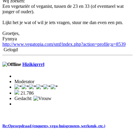
Wij zoeken:
Een vegetariër of veganist, tussen de 23 en 33 (of eventueel wat
jonger of ouder).
Lijkt het je wat of wil je iets vragen, stuur me dan even een pm.
Groetjes,
Fynnya
http://www.vegatopia.com/smf/index.php?action=profile;u=8539
Gelogd
Hizikigrrrl
Moderator
21.786
Geslacht:
Re:Oproepdraad (enquetes, vega-huisgenoten, werkstuk, etc.)