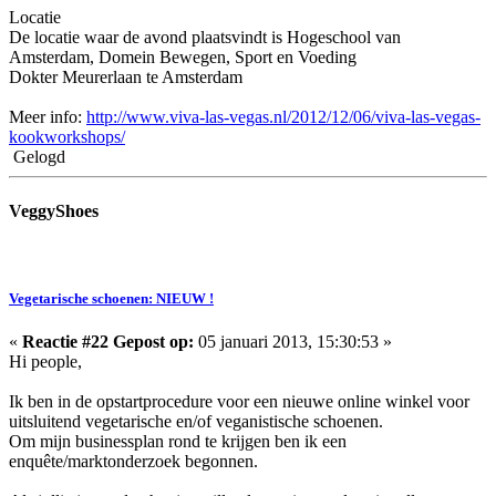
Locatie
De locatie waar de avond plaatsvindt is Hogeschool van
Amsterdam, Domein Bewegen, Sport en Voeding
Dokter Meurerlaan te Amsterdam
Meer info:
http://www.viva-las-vegas.nl/2012/12/06/viva-las-vegas-
kookworkshops/
Gelogd
VeggyShoes
Vegetarische schoenen: NIEUW !
«
Reactie #22 Gepost op:
05 januari 2013, 15:30:53 »
Hi people,
Ik ben in de opstartprocedure voor een nieuwe online winkel voor
uitsluitend vegetarische en/of veganistische schoenen.
Om mijn businessplan rond te krijgen ben ik een
enquête/marktonderzoek begonnen.