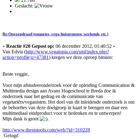
21.786
Geslacht:
Re:Oproepdraad (enquetes, vega-huisgenoten, werkstuk, etc.)
«
Reactie #20 Gepost op:
06 december 2012, 01:40:52 »
Van Edyta (
http://www.vegatopia.com/smf/index.php?
action=profile;u=47381
) kregen we deze oproep binnen:
Beste veggie,
Voor mijn afstudeeronderzoek voor de opleiding Communication &
Multimedia design aan Avans Hogeschool te Breda doe ik
onderzoek naar het gedrag en de communicatie van
vegetariërs/veganisten. Het doel van dit inleidende onderzoek is om
de behoeftes van deze doelgroep in kaart te brengen en daar een
multimediaal eindproduct voor te bedenken en te ontwerpen!
Mijn dank is groot
.
http://www.thesistools.com/web/?id=310228
Gelogd