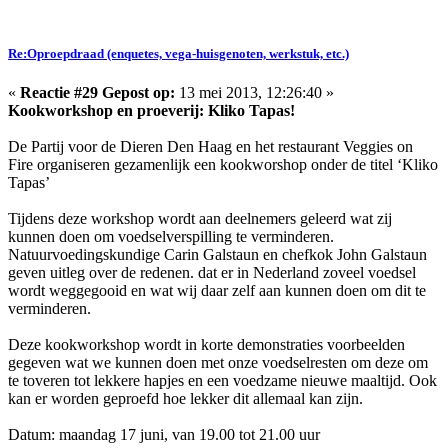
Re:Oproepdraad (enquetes, vega-huisgenoten, werkstuk, etc.)
«
Reactie #29 Gepost op:
13 mei 2013, 12:26:40 »
Kookworkshop en proeverij: Kliko Tapas!
De Partij voor de Dieren Den Haag en het restaurant Veggies on
Fire organiseren gezamenlijk een kookworshop onder de titel ‘Kliko
Tapas’
Tijdens deze workshop wordt aan deelnemers geleerd wat zij
kunnen doen om voedselverspilling te verminderen.
Natuurvoedingskundige Carin Galstaun en chefkok John Galstaun
geven uitleg over de redenen. dat er in Nederland zoveel voedsel
wordt weggegooid en wat wij daar zelf aan kunnen doen om dit te
verminderen.
Deze kookworkshop wordt in korte demonstraties voorbeelden
gegeven wat we kunnen doen met onze voedselresten om deze om
te toveren tot lekkere hapjes en een voedzame nieuwe maaltijd. Ook
kan er worden geproefd hoe lekker dit allemaal kan zijn.
Datum: maandag 17 juni, van 19.00 tot 21.00 uur