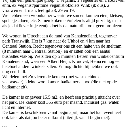
Wij zijn een gemengde groep: 1 veganist, 1 vegetariër en 1 soort van
ehm, ex-veganist/parttime-veganist ofzoiets Wink (ik dus), 2
vrouwen en 1 man, leeftijd 28, 29 en 19.
We hebben een woonkamer waarin we samen kunnen eten, kletsen,
spelletjes doen, etc. Samen koken en/of eten is altijd gezellig, maar
als je dat liever in je eentje doet is dat natuurlijk ook geen probleem.
We wonen in Utrecht aan de rand van Kanaleneiland, tegenover
park Transwijk. Het is 7 km naar de Uithof en 4 km naar het
Centraal Station. Recht tegenover ons zit een halte van de sneltram
(8 minuten naar Centraal Station), en er zitten ook een aantal
bushaltes vlakbij. We zitten op 5 minuten fietsen van winkelcentrum
Kanaleneiland, waar een Albert Heijn, Kruidvat, Hema en nog een
heleboel andere winkels zitten. En nog dichterbij hebben we ook
nog een Lidl.
Wij delen met z'n vieren de keuken (met wasmachine en
vaatwasser), kleine woonkamer, badkamer en wc (die niet op de
badkamer zit).
De kamer is ongeveer 15,5 m2, en heeft een prachtig uitzicht over
het park. De kamer kost 365 euro per maand, inclusief gas, water,
licht en internet.
De kamer is beschikbaar vanaf begin april, maar het kan eventueel
ook later als dat jou beter uitkomt (uiterlijk vanaf begin mei).