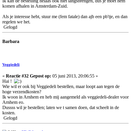
Ik kan de bestelling helaas ook niet langsbrengen, dus je moet hem
komen afhalen in Amsterdam-Zuid.
Als je interesse hebt, stuur me (fem fatale) dan ajb een pb'tje, en dan
regelen we het.
Gelogd
Barbara
Veggiedeli
«
Reactie #32 Gepost op:
05 juni 2013, 20:06:55 »
Hai !
Wie wil er ook bij Veggiedeli bestellen, maar loopt aan tegen de
hoge verzendkosten?
Ik woon in Arnhem en heb mij aangemeld als veggiedeli-dealer voor
Arnhem eo.
Dussss wil je bestellen; laten we t samen doen, dat scheelt in de
kosten.
Gelogd