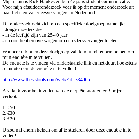
Mijn naam is Rick Haukes en ben 4e jaars student communicatie.
Voor mijn afstudeeronderzoek voer ik op dit moment onderzoek uit
naar het eten van vleesvervangers in Nederland.
Dit onderzoek richt zich op een specifieke doelgroep namelijk;
- Jonge moeders die
- in de leeftijd zijn van 25-40 jaar
- en ooit hebben overwogen om een vleesvervanger te eten.
Wanneer u binnen deze doelgroep valt kunt u mij enorm helpen om
mijn enquête in te vullen.
De enquête is te vinden via onderstaande link en het duurt hoogstens
5 minuten om de enquête in te vullen!
http://www.thesistools.com/web/?id=334065
Als dank voor het invullen van de enquête worden er 3 prijzen
verloot:
1. €50
2. €30
3. €20
U zou mij enorm helpen om af te studeren door deze enquête in te
vullen!