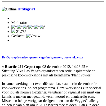
Hizikigrrrl
Moderator
21.786
Geslacht:
Re:Oproepdraad (enquetes, vega-huisgenoten, werkstuk, etc.)
«
Reactie #21 Gepost op:
08 december 2012, 14:28:25 »
Stichting Viva Las Vega’s organiseert een serie inspirerende en
praktische kookworkshops met als kernthema ‘Plant Power!’
In samenwerking met twee diëtisten i.o. staan er in december drie
kookworkshops op het programma. Deze workshops zijn speciaal
voor jou als nieuwe flexitariër, vegetariër of veganist een must om
kennis te maken met gezond, verantwoord en plantaardig eten.
Misschien heb je vorig jaar deelgenomen aan de VeggieChallenge
en ben je van plan om in 2013 (weer) mee te doen. Dan zijn deze