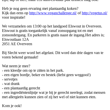
Heb je nog geen ervaring met plantaardig koken?
Kijk dan eens op
http://www.veganchallenge.nl/
of
http://vegetus.nl/
voor inspiratie!
We verzamelen om 13:00 op het landgoed Elswout in Overveen.
Elswout is gratis toegankelijk vanaf zonsopgang tot en met
zonsondergang. En parkeren is gratis naast de ingang.Het adres is;
Elswoutlaan 12A
2051 AE Overveen
Bij Slecht weer word het afgelast. Dit word dan drie dagen van te
voren bekend gemaakt!
Wat neem je mee?
- een kleedje om op te zitten in het park.
- een eigen bordje, beker en bestek (liefst geen weggooi!)
- servetjes
- wat drank
- een plantaardig gerecht
- een ingrediëntenlijstje wat je bij je gerecht neerlegt, zodat mensen
met allergieën kunnen zien of zij het wel of niet kunnen eten.
Kom je ook!