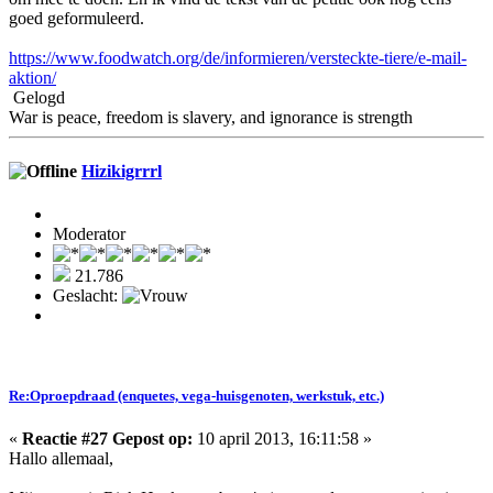
goed geformuleerd.
https://www.foodwatch.org/de/informieren/versteckte-tiere/e-mail-
aktion/
Gelogd
War is peace, freedom is slavery, and ignorance is strength
Hizikigrrrl
Moderator
21.786
Geslacht:
Re:Oproepdraad (enquetes, vega-huisgenoten, werkstuk, etc.)
«
Reactie #27 Gepost op:
10 april 2013, 16:11:58 »
Hallo allemaal,