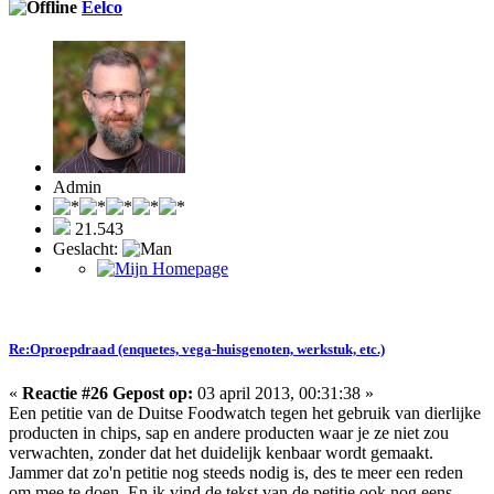
Eelco
Admin
21.543
Geslacht:
Re:Oproepdraad (enquetes, vega-huisgenoten, werkstuk, etc.)
«
Reactie #26 Gepost op:
03 april 2013, 00:31:38 »
Een petitie van de Duitse Foodwatch tegen het gebruik van dierlijke
producten in chips, sap en andere producten waar je ze niet zou
verwachten, zonder dat het duidelijk kenbaar wordt gemaakt.
Jammer dat zo'n petitie nog steeds nodig is, des te meer een reden
om mee te doen. En ik vind de tekst van de petitie ook nog eens