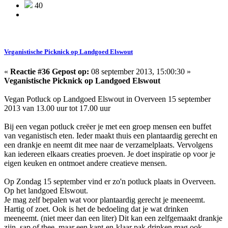
40
Veganistische Picknick op Landgoed Elswout
«
Reactie #36 Gepost op:
08 september 2013, 15:00:30 »
Veganistische Picknick op Landgoed Elswout
Vegan Potluck op Landgoed Elswout in Overveen 15 september
2013 van 13.00 uur tot 17.00 uur
Bij een vegan potluck creëer je met een groep mensen een buffet
van veganistisch eten. Ieder maakt thuis een plantaardig gerecht en
een drankje en neemt dit mee naar de verzamelplaats. Vervolgens
kan iedereen elkaars creaties proeven. Je doet inspiratie op voor je
eigen keuken en ontmoet andere creatieve mensen.
Op Zondag 15 september vind er zo'n potluck plaats in Overveen.
Op het landgoed Elswout.
Je mag zelf bepalen wat voor plantaardig gerecht je meeneemt.
Hartig of zoet. Ook is het de bedoeling dat je wat drinken
meeneemt. (niet meer dan een liter) Dit kan een zelfgemaakt drankje
zijn, sap of thee, maar een kant-en-klaar pak drinken mag ook.