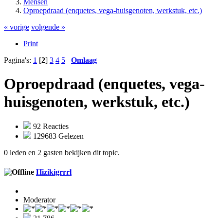
Mensen
Oproepdraad (enquetes, vega-huisgenoten, werkstuk, etc.)
« vorige
volgende »
Print
Pagina's:
1
[
2
]
3
4
5
Omlaag
Oproepdraad (enquetes, vega-
huisgenoten, werkstuk, etc.)
92 Reacties
129683 Gelezen
0 leden en 2 gasten bekijken dit topic.
Hizikigrrrl
Moderator