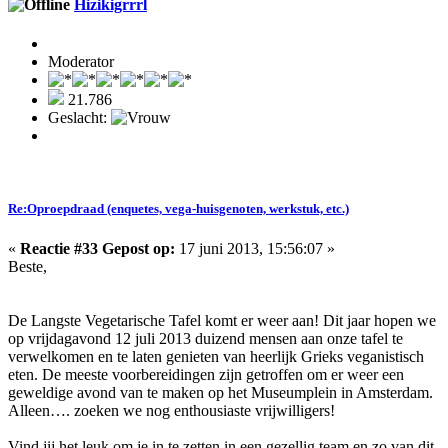
Hizikigrrrl
Moderator
21.786
Geslacht:
Re:Oproepdraad (enquetes, vega-huisgenoten, werkstuk, etc.)
«
Reactie #33 Gepost op:
17 juni 2013, 15:56:07 »
Beste,
De Langste Vegetarische Tafel komt er weer aan! Dit jaar hopen we
op vrijdagavond 12 juli 2013 duizend mensen aan onze tafel te
verwelkomen en te laten genieten van heerlijk Grieks veganistisch
eten. De meeste voorbereidingen zijn getroffen om er weer een
geweldige avond van te maken op het Museumplein in Amsterdam.
Alleen…. zoeken we nog enthousiaste vrijwilligers!
Vind jij het leuk om je in te zetten in een gezellig team en zo van dit