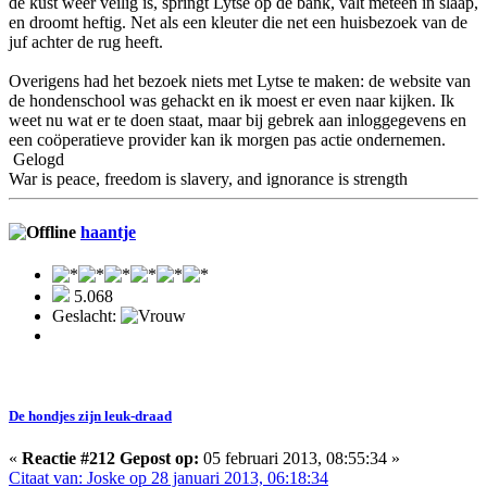
de kust weer veilig is, springt Lytse op de bank, valt meteen in slaap,
en droomt heftig. Net als een kleuter die net een huisbezoek van de
juf achter de rug heeft.
Overigens had het bezoek niets met Lytse te maken: de website van
de hondenschool was gehackt en ik moest er even naar kijken. Ik
weet nu wat er te doen staat, maar bij gebrek aan inloggegevens en
een coöperatieve provider kan ik morgen pas actie ondernemen.
Gelogd
War is peace, freedom is slavery, and ignorance is strength
haantje
5.068
Geslacht:
De hondjes zijn leuk-draad
«
Reactie #212 Gepost op:
05 februari 2013, 08:55:34 »
Citaat van: Joske op 28 januari 2013, 06:18:34