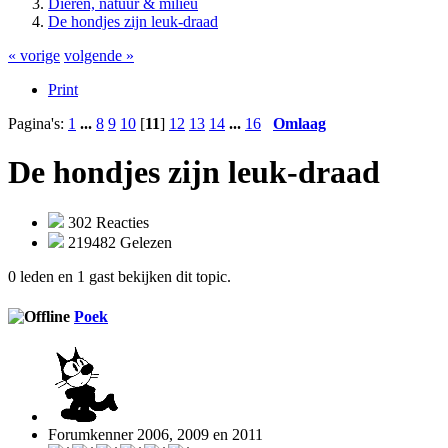
Dieren, natuur & milieu
De hondjes zijn leuk-draad
« vorige
volgende »
Print
Pagina's:
1
...
8
9
10
[
11
]
12
13
14
...
16
Omlaag
De hondjes zijn leuk-draad
302 Reacties
219482 Gelezen
0 leden en 1 gast bekijken dit topic.
Poek
Forumkenner 2006, 2009 en 2011