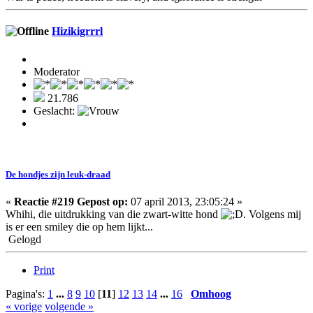
Hizikigrrrl
Moderator
21.786
Geslacht:
De hondjes zijn leuk-draad
«
Reactie #219 Gepost op:
07 april 2013, 23:05:24 »
Whihi, die uitdrukking van die zwart-witte hond
. Volgens mij
is er een smiley die op hem lijkt...
Gelogd
Print
Pagina's:
1
...
8
9
10
[
11
]
12
13
14
...
16
Omhoog
« vorige
volgende »