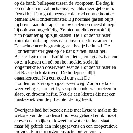
op de bank, bullepees tussen de voorpoten. De dag is
ten einde en nu zal niets onverwachts meer gebeuren.
Denkt hij. Dan gaat ineens de deurbel en wie komt er
binnen: De Hondentrainster. Bij normale gasten blijft
hij boven aan de trap staan kwispelen en meestal piept
hij ook wat ongeduldig. Zo niet nu: dit keer trok hij
zich braaf terug op zijn kussen. De Hondentrainster
komt dan ook nog eens naar boven, de huiskamer in.
Een schuchtere begroeting, een beetje beduusd. De
Hondentrainster gaat op de bank zitten, naast het
Baasje. Lytse doet alsof hij er niet is, en ligt afwisselend
op zijn kussen en nét om het hoekje, zodat hij
'ongemerkt' kan observeren wat de Hondentrainster en
het Baasje bekokstoven. De bullepees blijft
onaangeroerd. Na een goed uur staat De
Hondentrainster op en gaat weer weg. Zodra de kust
weer veilig is, springt Lytse op de bank, valt meteen in
slaap, en droomt heftig. Net als een kleuter die net een
huisbezoek van de juf achter de rug heeft.
Overigens had het bezoek niets met Lytse te maken: de
website van de hondenschool was gehackt en ik moest
er even naar kijken. Ik weet nu wat er te doen staat,
maar bij gebrek aan inloggegevens en een coöperatieve
provider kan ik morgen pas actie ondernemen.