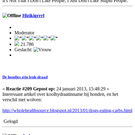
It's Not That I Don't Like People, I Just Don't Like Stupid People.
Hizikigrrrl
Moderator
21.786
Geslacht:
De hondjes zijn leuk-draad
«
Reactie #209 Gepost op:
24 januari 2013, 15:48:29 »
Interessant artikel over koolhydraatinname bij honden, en het
verschil met wolven:
http://wholehealthsource.blogspot.nl/2013/01/dogs-eating-carbs.html
Gelogd