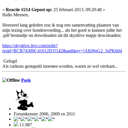
«
Reactie #214 Gepost op:
25 februari 2013, 09:20:48 »
Hallo Mensen,
Heeeeeel lang geleden zou ik nog een samenvatting plaatsen van
mijn lezing over hondenvoeding... als het goed is kunnen jullie het
.pdf bestandje nu downloaden uit dit skydrive mapje downloaden;
https://skydrive.live.com/redir?
resid=BCB74300C41612D3!142&authkey=!AK8jnG2_JxPKh04
Gelogd
Als varkens gestapeld moesten worden, waren ze wel vierkant...
Poek
Forumkenner 2006, 2009 en 2011
11.987