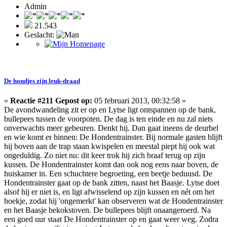
Admin
21.543
Geslacht:
De hondjes zijn leuk-draad
«
Reactie #211 Gepost op:
05 februari 2013, 00:32:58 »
De avondwandeling zit er op en Lytse ligt ontspannen op de bank,
bullepees tussen de voorpoten. De dag is ten einde en nu zal niets
onverwachts meer gebeuren. Denkt hij. Dan gaat ineens de deurbel
en wie komt er binnen: De Hondentrainster. Bij normale gasten blijft
hij boven aan de trap staan kwispelen en meestal piept hij ook wat
ongeduldig. Zo niet nu: dit keer trok hij zich braaf terug op zijn
kussen. De Hondentrainster komt dan ook nog eens naar boven, de
huiskamer in. Een schuchtere begroeting, een beetje beduusd. De
Hondentrainster gaat op de bank zitten, naast het Baasje. Lytse doet
alsof hij er niet is, en ligt afwisselend op zijn kussen en nét om het
hoekje, zodat hij 'ongemerkt' kan observeren wat de Hondentrainster
en het Baasje bekokstoven. De bullepees blijft onaangeroerd. Na
een goed uur staat De Hondentrainster op en gaat weer weg. Zodra