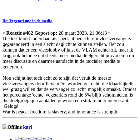
Re: Vegetarisme in de media
«
Reactie #482 Gepost op:
20 maart 2023, 21:36:13 »
Die test klinkt inderdaad als speciaal bedacht om vleesvervangers
gegarandeerd in een slecht daglicht te kunnen stellen. Het zou
kunnen dat er een vleeslobby of juist de VLAM achter zit, maar ik
krijg ook het idee dat steeds meer media doelgericht provoceren om
meer discussie en daarmee aandacht in de (sociale) media te
genereren.
Nou schijnt het toch echt zo te zijn dat veruit de meeste
vleesvervangers door flexitariërs worden gekocht, die klaarblijkelijk
wel graag willen dat de vervanger zo 'echt' mogelijk smaakt. Omdat
het percentage 'echte' vegetariërs rond de 5% blijft schommelen, is
die doelgroep qua aantallen gewoon een stuk minder interessant.
Gelogd
War is peace, freedom is slavery, and ignorance is strength
karl