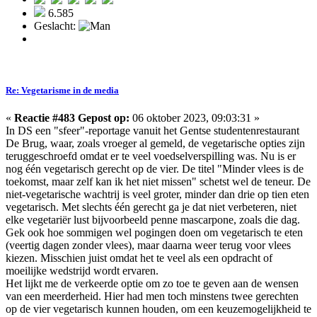
6.585
Geslacht:
Re: Vegetarisme in de media
«
Reactie #483 Gepost op:
06 oktober 2023, 09:03:31 »
In DS een "sfeer"-reportage vanuit het Gentse studentenrestaurant
De Brug, waar, zoals vroeger al gemeld, de vegetarische opties zijn
teruggeschroefd omdat er te veel voedselverspilling was. Nu is er
nog één vegetarisch gerecht op de vier. De titel "Minder vlees is de
toekomst, maar zelf kan ik het niet missen" schetst wel de teneur. De
niet-vegetarische wachtrij is veel groter, minder dan drie op tien eten
vegetarisch. Met slechts één gerecht ga je dat niet verbeteren, niet
elke vegetariër lust bijvoorbeeld penne mascarpone, zoals die dag.
Gek ook hoe sommigen wel pogingen doen om vegetarisch te eten
(veertig dagen zonder vlees), maar daarna weer terug voor vlees
kiezen. Misschien juist omdat het te veel als een opdracht of
moeilijke wedstrijd wordt ervaren.
Het lijkt me de verkeerde optie om zo toe te geven aan de wensen
van een meerderheid. Hier had men toch minstens twee gerechten
op de vier vegetarisch kunnen houden, om een keuzemogelijkheid te