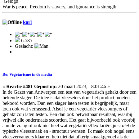
Gelogd
War is peace, freedom is slavery, and ignorance is strength
karl
6.585
Geslacht:
Re: Vegetarisme in de media
«
Reactie #481 Gepost op:
20 maart 2023, 18:01:46 »
In de Gazet van Antwerpen een test van vegetarisch gehakt door een
bekende slager. De idee is dat vleeseters door het product moeten
bekoord worden. Dan een slager laten testen is begrijpelijk, maar
toch ook wat verrassend. Alsof je een vegetariër vleesburgers of
gehakt zou laten testen. Een dan ook betwistbaar resultaat, waarbij
vrijwel alle ondermaats scoorden. Het gaat bijvoorbeeld ook voorbij
aan de vraag of ook niet heel wat vegetariërs/flexitariërs juist
niet
de
typische vleessmaak en - structuur wensen. Ik maak ook nogal eens
vleesvervangers klaar en heb niet dat afkerig smaakgevoel als de