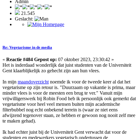
Admin
21.545
Geslacht:
Re: Vegetarisme in de media
«
Reactie #484 Gepost op:
07 oktober 2023, 23:30:42 »
Het is inderdaad wonderlijk dat juist studenten van de Universiteit
Gent klaarblijkelijk zo gehecht zijn aan hun vlees.
In mijn
maandoverzicht
noemde ik voor de tweede keer al dat het
vegetarisme op zijn retour is. "Duurzaam op vakantie is prima, maar
minder vlees is voor de meesten een brug te ver." Vanuit mijn
vrijwilligerswerk bij Robin Food heb ik persoonlijk ook gemerkt dat
vegetarisme voor heel veel mensen buiten mijn academische
filterbubbel nog echt onbekend terrein is (waar ze niet eens
afwijzend tegenover staan, ze hebben er gewoon nog nooit zelf mee
te maken gehad).
Ik had echter juist bij de Universiteit Gent verwacht dat voor de
studenten en medewerkers vegetarisch ondertussen de