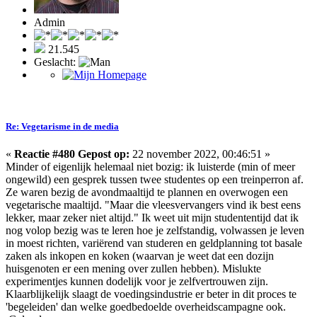
Admin
21.545
Geslacht:
Re: Vegetarisme in de media
«
Reactie #480 Gepost op:
22 november 2022, 00:46:51 »
Minder of eigenlijk helemaal niet bozig: ik luisterde (min of meer
ongewild) een gesprek tussen twee studentes op een treinperron af.
Ze waren bezig de avondmaaltijd te plannen en overwogen een
vegetarische maaltijd. "Maar die vleesvervangers vind ik best eens
lekker, maar zeker niet altijd." Ik weet uit mijn studententijd dat ik
nog volop bezig was te leren hoe je zelfstandig, volwassen je leven
in moest richten, variërend van studeren en geldplanning tot basale
zaken als inkopen en koken (waarvan je weet dat een dozijn
huisgenoten er een mening over zullen hebben). Mislukte
experimentjes kunnen dodelijk voor je zelfvertrouwen zijn.
Klaarblijkelijk slaagt de voedingsindustrie er beter in dit proces te
'begeleiden' dan welke goedbedoelde overheidscampagne ook.