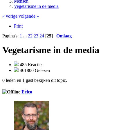
Mensen
Vegetarisme in de media
« vorige
volgende »
Print
Pagina's:
1
...
22
23
24
[
25
]
Omlaag
Vegetarisme in de media
485 Reacties
461800 Gelezen
0 leden en 1 gast bekijken dit topic.
Eelco