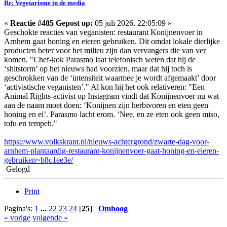
Re: Vegetarisme in de media
«
Reactie #485 Gepost op:
05 juli 2026, 22:05:09 »
Geschokte reacties van veganisten: restaurant Konijnenvoer in
Arnhem gaat honing en eieren gebruiken. Dit omdat lokale dierlijke
producten beter voor het milieu zijn dan vervangers die van ver
komen. "Chef-kok Parasmo laat telefonisch weten dat hij de
‘shitstorm’ op het nieuws had voorzien, maar dat hij toch is
geschrokken van de ‘intensiteit waarmee je wordt afgemaakt’ door
‘activistische veganisten’." Al kon hij het ook relativeren: "Een
Animal Rights-activist op Instagram vindt dat Konijnenvoer nu wat
aan de naam moet doen: ‘Konijnen zijn herbivoren en eten geen
honing en ei’. Parasmo lacht erom. ‘Nee, en ze eten ook geen miso,
tofu en tempeh."
https://www.volkskrant.nl/nieuws-achtergrond/zwarte-dag-voor-
arnhem-plantaardig-restaurant-konijnenvoer-gaat-honing-en-eieren-
gebruiken~b8c1ee3e/
Gelogd
Print
Pagina's:
1
...
22
23
24
[
25
]
Omhoog
« vorige
volgende »