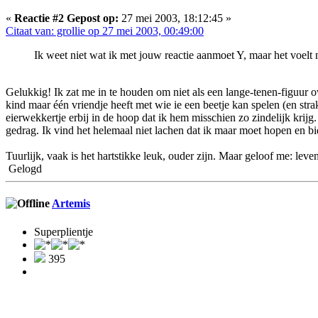
«
Reactie #2 Gepost op:
27 mei 2003, 18:12:45 »
Citaat van: grollie op 27 mei 2003, 00:49:00
Ik weet niet wat ik met jouw reactie aanmoet Y, maar het voelt n
Gelukkig! Ik zat me in te houden om niet als een lange-tenen-figuur ov
kind maar één vriendje heeft met wie ie een beetje kan spelen (en stra
eierwekkertje erbij in de hoop dat ik hem misschien zo zindelijk krijg
gedrag. Ik vind het helemaal niet lachen dat ik maar moet hopen en bi
Tuurlijk, vaak is het hartstikke leuk, ouder zijn. Maar geloof me: le
Gelogd
Artemis
Superplientje
395