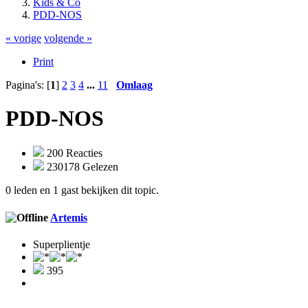
Kids & Co
PDD-NOS
« vorige
volgende »
Print
Pagina's: [
1
]
2
3
4
...
11
Omlaag
PDD-NOS
200 Reacties
230178 Gelezen
0 leden en 1 gast bekijken dit topic.
Artemis
Superplientje
395