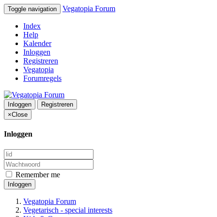
Vegatopia Forum
Toggle navigation
Index
Help
Kalender
Inloggen
Registreren
Vegatopia
Forumregels
Inloggen
Registreren
×
Close
Inloggen
Remember me
Inloggen
Vegatopia Forum
Vegetarisch - special interests