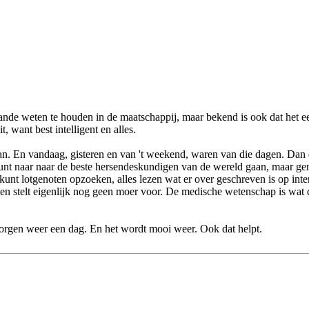
nde weten te houden in de maatschappij, maar bekend is ook dat het een 
, want best intelligent en alles.
n. En vandaag, gisteren en van 't weekend, waren van die dagen. Dan den
e kunt naar naar de beste hersendeskundigen van de wereld gaan, maar gen
 kunt lotgenoten opzoeken, alles lezen wat er over geschreven is op in
n stelt eigenlijk nog geen moer voor. De medische wetenschap is wat d
orgen weer een dag. En het wordt mooi weer. Ook dat helpt.