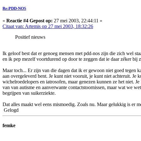
Re:PDD-NOS
«
Reactie #4 Gepost op:
27 mei 2003, 22:44:11 »
Citaat van: Artemis op 27 mei 2003, 18:32:26
Positief nieuws
Ik geloof best dat er genoeg mensen met pdd-nos zijn die zich wel staa
en ik pep mezelf voortdurend op door te zeggen dat ie daar zéker bij zit
Maar toch... Er zijn van die dagen dat ik er gewoon niet goed tegen ka
aan overgeleverd bent. Je kunt niet vooruit, je kunt niet achteruit. J
wichelroedelopers en iatrosofen, maar genezen kunnen ze het niet. Je
van van autisme en aanverwante contactstoornissen, maar wat we wete
begrijpen van suikerziekte.
Dat alles maakt wel eens mismoedig. Zoals nu. Maar gelukkig is er m
Gelogd
femke