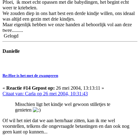
Pfoei, ik moet echt opassen met die babydingen, het begint echt
weer te kriebelen.
We zouden diep in ons hart best een derde kindje willen, ons ideaal
was altijd een gezin met drie kindjes.
Maar eigenlijk hebben we onze handen al behoorlijk vol aan deze
twee.........
Gelogd
Danielle
Re:Hoe is het met de zwangeren
«
Reactie #14 Gepost op:
26 mei 2004, 13:13:11 »
Citaat van: Carla op 26 mei 2004, 10:31:43
Misschien ligt het kindje wel gewoon stilletjes te
genieten
Of wil het niet dat we aan hem/haar zitten, kan ik me wel
voorstellen, telkens die ongevraagde betastingen en dan ook nog
geen kant op kunnen...