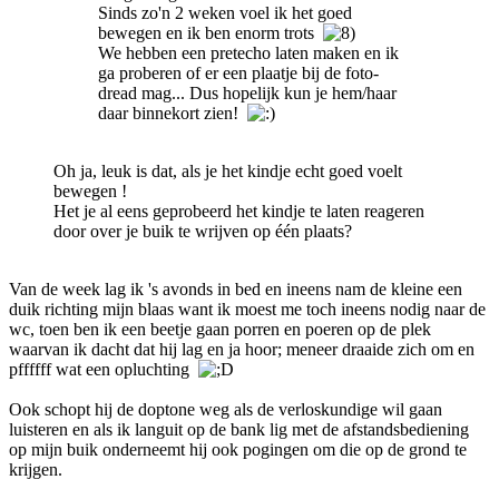
Sinds zo'n 2 weken voel ik het goed
bewegen en ik ben enorm trots
We hebben een pretecho laten maken en ik
ga proberen of er een plaatje bij de foto-
dread mag... Dus hopelijk kun je hem/haar
daar binnekort zien!
Oh ja, leuk is dat, als je het kindje echt goed voelt
bewegen !
Het je al eens geprobeerd het kindje te laten reageren
door over je buik te wrijven op één plaats?
Van de week lag ik 's avonds in bed en ineens nam de kleine een
duik richting mijn blaas want ik moest me toch ineens nodig naar de
wc, toen ben ik een beetje gaan porren en poeren op de plek
waarvan ik dacht dat hij lag en ja hoor; meneer draaide zich om en
pffffff wat een opluchting
Ook schopt hij de doptone weg als de verloskundige wil gaan
luisteren en als ik languit op de bank lig met de afstandsbediening
op mijn buik onderneemt hij ook pogingen om die op de grond te
krijgen.