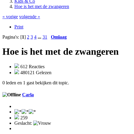
Kids & Co
Hoe is het met de zwangeren
« vorige
volgende »
Print
Pagina's: [
1
]
2
3
4
...
31
Omlaag
Hoe is het met de zwangeren
612 Reacties
480121 Gelezen
0 leden en 1 gast bekijken dit topic.
Carla
259
Geslacht: