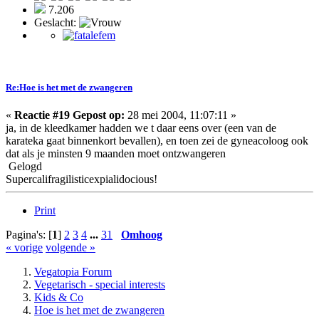
7.206
Geslacht:
Re:Hoe is het met de zwangeren
«
Reactie #19 Gepost op:
28 mei 2004, 11:07:11 »
ja, in de kleedkamer hadden we t daar eens over (een van de
karateka gaat binnenkort bevallen), en toen zei de gyneacoloog ook
dat als je minsten 9 maanden moet ontzwangeren
Gelogd
Supercalifragilisticexpialidocious!
Print
Pagina's: [
1
]
2
3
4
...
31
Omhoog
« vorige
volgende »
Vegatopia Forum
Vegetarisch - special interests
Kids & Co
Hoe is het met de zwangeren