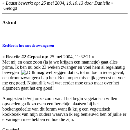
«
Laatst bewerkt op: 25 mei 2004, 10:10:13 door Danielle
»
Gelogd
Astrud
Re:Hoe is het met de zwangeren
«
Reactie #2 Gepost op:
25 mei 2004, 11:32:21 »
Met mij en onze zoon (ja ja we krijgen een mannetje) gaat alles
prima. Ik ben nu ook 23 weken zwanger en voel hem al regelmatig
bewegen
Ik mag wel zeggen dat ik, tot nu toe in ieder geval,
een droomzwangerschap heb. Ben amper misselijk geweest en voel
me erg goed. Natuurlijk wel wat eerder moe enzo maar over het
algemeen gaat het erg goed!
Aangezien ik/wij onze zoon vanaf het begin vegetarisch willen
opvoeden ga ik zo even een berichtje plaatsen bij het
boekengedeelte van dit forum want ik krijg een vegetarisch
kookboek van mijn ouders waarvan ik erg benieuwd ben of jullie er
ervaringen mee hebben en hoe die zijn.
Groetjes!