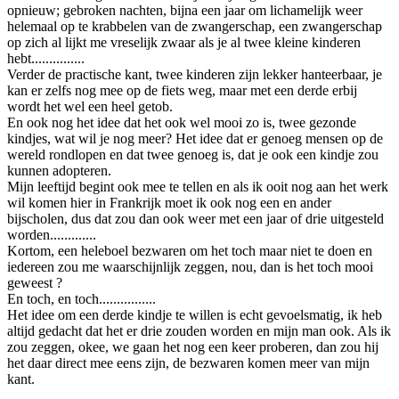
opnieuw; gebroken nachten, bijna een jaar om lichamelijk weer
helemaal op te krabbelen van de zwangerschap, een zwangerschap
op zich al lijkt me vreselijk zwaar als je al twee kleine kinderen
hebt...............
Verder de practische kant, twee kinderen zijn lekker hanteerbaar, je
kan er zelfs nog mee op de fiets weg, maar met een derde erbij
wordt het wel een heel getob.
En ook nog het idee dat het ook wel mooi zo is, twee gezonde
kindjes, wat wil je nog meer? Het idee dat er genoeg mensen op de
wereld rondlopen en dat twee genoeg is, dat je ook een kindje zou
kunnen adopteren.
Mijn leeftijd begint ook mee te tellen en als ik ooit nog aan het werk
wil komen hier in Frankrijk moet ik ook nog een en ander
bijscholen, dus dat zou dan ook weer met een jaar of drie uitgesteld
worden.............
Kortom, een heleboel bezwaren om het toch maar niet te doen en
iedereen zou me waarschijnlijk zeggen, nou, dan is het toch mooi
geweest ?
En toch, en toch................
Het idee om een derde kindje te willen is echt gevoelsmatig, ik heb
altijd gedacht dat het er drie zouden worden en mijn man ook. Als ik
zou zeggen, okee, we gaan het nog een keer proberen, dan zou hij
het daar direct mee eens zijn, de bezwaren komen meer van mijn
kant.