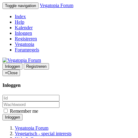
Vegatopia Forum
Toggle navigation
Index
Help
Kalender
Inloggen
Registreren
Vegatopia
Forumregels
Inloggen
Registreren
×
Close
Inloggen
Remember me
Inloggen
Vegatopia Forum
Vegetarisch - special interests