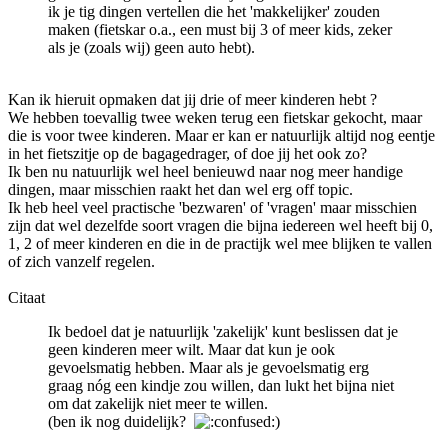
ik je tig dingen vertellen die het 'makkelijker' zouden
maken (fietskar o.a., een must bij 3 of meer kids, zeker
als je (zoals wij) geen auto hebt).
Kan ik hieruit opmaken dat jij drie of meer kinderen hebt ?
We hebben toevallig twee weken terug een fietskar gekocht, maar
die is voor twee kinderen. Maar er kan er natuurlijk altijd nog eentje
in het fietszitje op de bagagedrager, of doe jij het ook zo?
Ik ben nu natuurlijk wel heel benieuwd naar nog meer handige
dingen, maar misschien raakt het dan wel erg off topic.
Ik heb heel veel practische 'bezwaren' of 'vragen' maar misschien
zijn dat wel dezelfde soort vragen die bijna iedereen wel heeft bij 0,
1, 2 of meer kinderen en die in de practijk wel mee blijken te vallen
of zich vanzelf regelen.
Citaat
Ik bedoel dat je natuurlijk 'zakelijk' kunt beslissen dat je
geen kinderen meer wilt. Maar dat kun je ook
gevoelsmatig hebben. Maar als je gevoelsmatig erg
graag nóg een kindje zou willen, dan lukt het bijna niet
om dat zakelijk niet meer te willen.
(ben ik nog duidelijk?
)