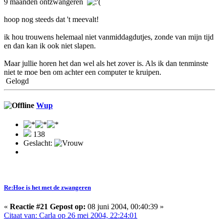
9 maanden ontzwangeren
hoop nog steeds dat 't meevalt!
ik hou trouwens helemaal niet vanmiddagdutjes, zonde van mijn tijd
en dan kan ik ook niet slapen.
Maar jullie horen het dan wel als het zover is. Als ik dan tenminste
niet te moe ben om achter een computer te kruipen.
Gelogd
Wup
138
Geslacht:
Re:Hoe is het met de zwangeren
«
Reactie #21 Gepost op:
08 juni 2004, 00:40:39 »
Citaat van: Carla op 26 mei 2004, 22:24:01