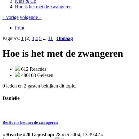
Kids & Co
Hoe is het met de zwangeren
« vorige
volgende »
Print
Pagina's:
1
[
2
]
3
4
5
...
31
Omlaag
Hoe is het met de zwangeren
612 Reacties
480103 Gelezen
0 leden en 2 gasten bekijken dit topic.
Danielle
Re:Hoe is het met de zwangeren
«
Reactie #20 Gepost op:
28 mei 2004, 13:39:42 »