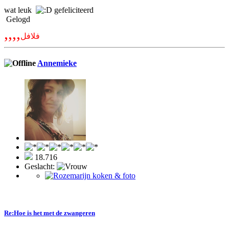
wat leuk
gefeliciteerd
Gelogd
,,,,
فلافل
Annemieke
18.716
Geslacht:
Re:Hoe is het met de zwangeren