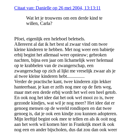
Citaat van: Danielle op 26 mei 2004, 13:13:11
Wat let je trouwens om een derde kind te
willen, Carla?
Pfoei, eigenlijk een heleboel beletsels.
Allereerst al dat ik het best al zwaar vind om twee
kleine kinderen te hebben. Met nog weer een babietje
erbij begint het allemaal weer opnieuw; gebroken
nachten, bijna een jaar om lichamelijk weer helemaal
op te krabbelen van de zwangerschap, een
zwangerschap op zich al lijkt me vreselijk zwaar als je
al twee kleine kinderen hebt...............
Verder de practische kant, twee kinderen zijn lekker
hanteerbaar, je kan er zelfs nog mee op de fiets weg,
maar met een derde erbij wordt het wel een heel getob.
En ook nog het idee dat het ook wel mooi zo is, twee
gezonde kindjes, wat wil je nog meer? Het idee dat er
genoeg mensen op de wereld rondlopen en dat twee
genoeg is, dat je ook een kindje zou kunnen adopteren.
Mijn leeftijd begint ook mee te tellen en als ik ooit nog
aan het werk wil komen hier in Frankrijk moet ik ook
nog een en ander bijscholen, dus dat zou dan ook weer