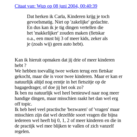
Citaat van: Wup op 08 juni 2004, 00:40:39
Dat herken ik Carla, Kinderen krijg je toch
gevoelsmatig. Niet op 'zakelijke' gedachte.
En dus kan ik je tig dingen vertellen die
het 'makkelijker' zouden maken (fietskar
o.a., een must bij 3 of meer kids, zeker als
je (zoals wij) geen auto hebt).
Kan ik hieruit opmaken dat jij drie of meer kinderen
hebt ?
We hebben toevallig twee weken terug een fietskar
gekocht, maar die is voor twee kinderen. Maar er kan er
natuurlijk altijd nog eentje in het fietszitje op de
bagagedrager, of doe jij het ook zo?
Ik ben nu natuurlijk wel heel benieuwd naar nog meer
handige dingen, maar misschien raakt het dan wel erg
off topic.
Ik heb heel veel practische 'bezwaren' of 'vragen' maar
misschien zijn dat wel dezelfde soort vragen die bijna
iedereen wel heeft bij 0, 1, 2 of meer kinderen en die in
de practijk wel mee blijken te vallen of zich vanzelf
regelen.