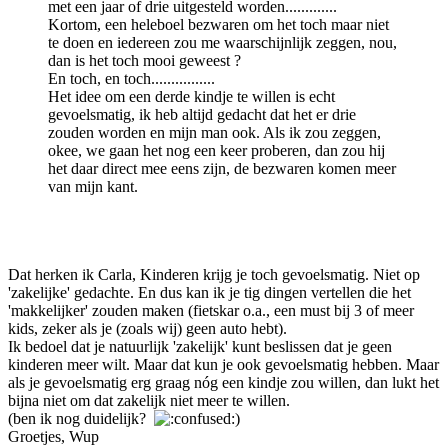
met een jaar of drie uitgesteld worden.............
Kortom, een heleboel bezwaren om het toch maar niet
te doen en iedereen zou me waarschijnlijk zeggen, nou,
dan is het toch mooi geweest ?
En toch, en toch................
Het idee om een derde kindje te willen is echt
gevoelsmatig, ik heb altijd gedacht dat het er drie
zouden worden en mijn man ook. Als ik zou zeggen,
okee, we gaan het nog een keer proberen, dan zou hij
het daar direct mee eens zijn, de bezwaren komen meer
van mijn kant.
Dat herken ik Carla, Kinderen krijg je toch gevoelsmatig. Niet op
'zakelijke' gedachte. En dus kan ik je tig dingen vertellen die het
'makkelijker' zouden maken (fietskar o.a., een must bij 3 of meer
kids, zeker als je (zoals wij) geen auto hebt).
Ik bedoel dat je natuurlijk 'zakelijk' kunt beslissen dat je geen
kinderen meer wilt. Maar dat kun je ook gevoelsmatig hebben. Maar
als je gevoelsmatig erg graag nóg een kindje zou willen, dan lukt het
bijna niet om dat zakelijk niet meer te willen.
(ben ik nog duidelijk?
)
Groetjes, Wup