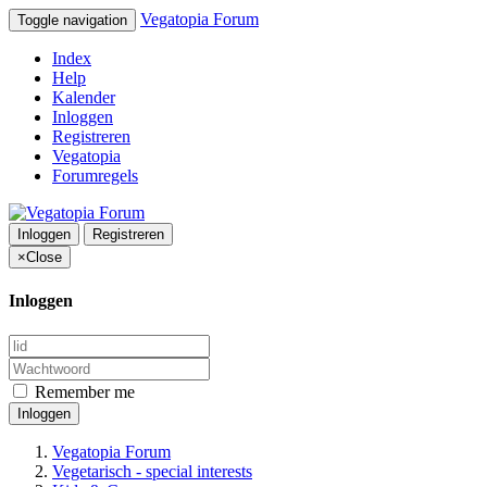
Vegatopia Forum
Toggle navigation
Index
Help
Kalender
Inloggen
Registreren
Vegatopia
Forumregels
Inloggen
Registreren
×
Close
Inloggen
Remember me
Inloggen
Vegatopia Forum
Vegetarisch - special interests