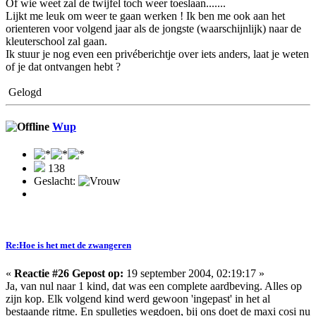
Of wie weet zal de twijfel toch weer toeslaan.......
Lijkt me leuk om weer te gaan werken ! Ik ben me ook aan het
orienteren voor volgend jaar als de jongste (waarschijnlijk) naar de
kleuterschool zal gaan.
Ik stuur je nog even een privéberichtje over iets anders, laat je weten
of je dat ontvangen hebt ?
Gelogd
Wup
138
Geslacht:
Re:Hoe is het met de zwangeren
«
Reactie #26 Gepost op:
19 september 2004, 02:19:17 »
Ja, van nul naar 1 kind, dat was een complete aardbeving. Alles op
zijn kop. Elk volgend kind werd gewoon 'ingepast' in het al
bestaande ritme. En spulletjes wegdoen, bij ons doet de maxi cosi nu