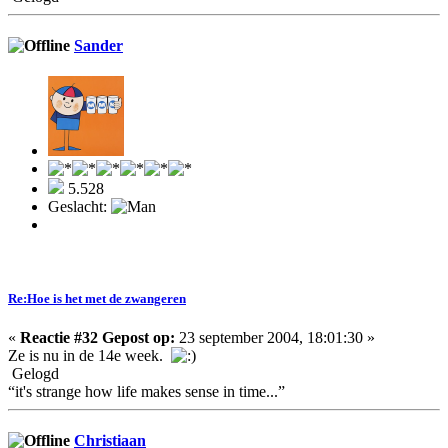
Sander
5.528
Geslacht:
Re:Hoe is het met de zwangeren
«
Reactie #32 Gepost op:
23 september 2004, 18:01:30 »
Ze is nu in de 14e week.
Gelogd
“it's strange how life makes sense in time...”
Christiaan