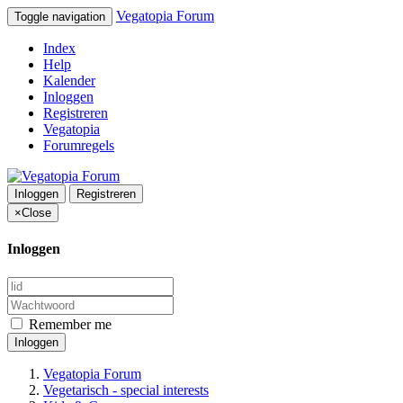
Vegatopia Forum
Toggle navigation
Index
Help
Kalender
Inloggen
Registreren
Vegatopia
Forumregels
Inloggen
Registreren
×
Close
Inloggen
Remember me
Inloggen
Vegatopia Forum
Vegetarisch - special interests