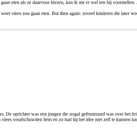
aan eten als ze daarvoor kiezen, kan ik me er wel iets bij voorstellen.
eer vlees zou gaan eten. But then again: zoveel kinderen die later weer
rs. De oprichter was een jongen die nogal gefrustruurd was over het fe
n vlees verafschuwden hem en zo had hij het idee niet zelf te kunnen ki