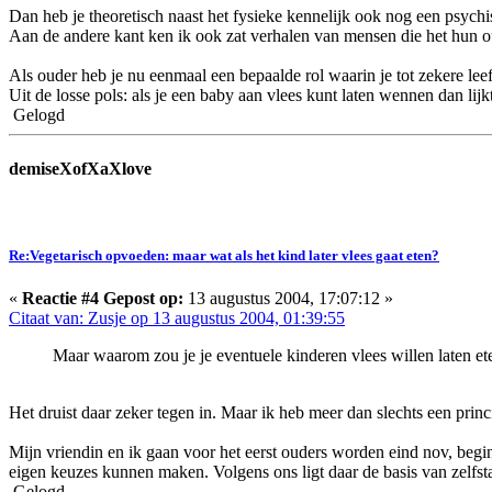
Dan heb je theoretisch naast het fysieke kennelijk ook nog een psych
Aan de andere kant ken ik ook zat verhalen van mensen die het hun ou
Als ouder heb je nu eenmaal een bepaalde rol waarin je tot zekere leef
Uit de losse pols: als je een baby aan vlees kunt laten wennen dan li
Gelogd
demiseXofXaXlove
Re:Vegetarisch opvoeden: maar wat als het kind later vlees gaat eten?
«
Reactie #4 Gepost op:
13 augustus 2004, 17:07:12 »
Citaat van: Zusje op 13 augustus 2004, 01:39:55
Maar waarom zou je je eventuele kinderen vlees willen laten eten
Het druist daar zeker tegen in. Maar ik heb meer dan slechts een prin
Mijn vriendin en ik gaan voor het eerst ouders worden eind nov, begi
eigen keuzes kunnen maken. Volgens ons ligt daar de basis van zelfsta
Gelogd