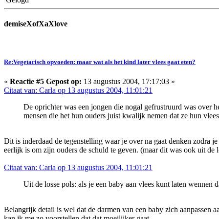
demiseXofXaXlove
Re:Vegetarisch opvoeden: maar wat als het kind later vlees gaat eten?
«
Reactie #5 Gepost op:
13 augustus 2004, 17:17:03 »
Citaat van: Carla op 13 augustus 2004, 11:01:21
De oprichter was een jongen die nogal gefrustruurd was over het
mensen die het hun ouders juist kwalijk nemen dat ze hun vlees
Dit is inderdaad de tegenstelling waar je over na gaat denken zodra je
eerlijk is om zijn ouders de schuld te geven. (maar dit was ook uit de l
Citaat van: Carla op 13 augustus 2004, 11:01:21
Uit de losse pols: als je een baby aan vlees kunt laten wennen 
Belangrijk detail is wel dat de darmen van een baby zich aanpassen aan
kan ik me zo voorstellen dat dat moeilijker gaat.