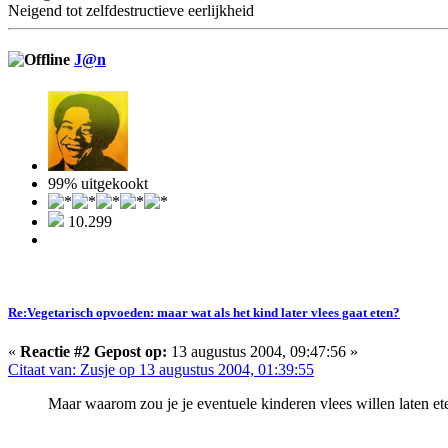
Neigend tot zelfdestructieve eerlijkheid
J@n
99% uitgekookt
10.299
Re:Vegetarisch opvoeden: maar wat als het kind later vlees gaat eten?
«
Reactie #2 Gepost op:
13 augustus 2004, 09:47:56 »
Citaat van: Zusje op 13 augustus 2004, 01:39:55
Maar waarom zou je je eventuele kinderen vlees willen laten eten