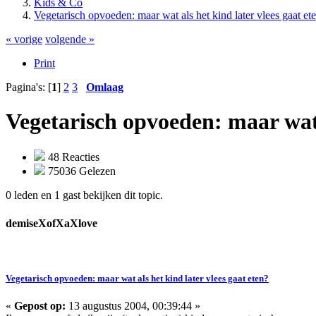
Kids & Co
Vegetarisch opvoeden: maar wat als het kind later vlees gaat et
« vorige
volgende »
Print
Pagina's: [
1
]
2
3
Omlaag
Vegetarisch opvoeden: maar wat a
48 Reacties
75036 Gelezen
0 leden en 1 gast bekijken dit topic.
demiseXofXaXlove
Vegetarisch opvoeden: maar wat als het kind later vlees gaat eten?
«
Gepost op:
13 augustus 2004, 00:39:44 »