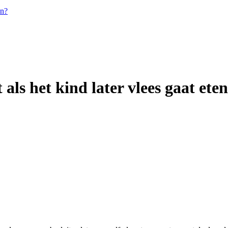
en?
ls het kind later vlees gaat ete