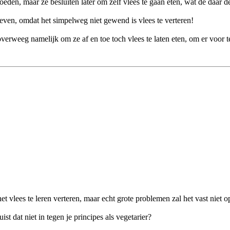
oeden, maar ze besluiten later om zelf vlees te gaan eten, wat de daar
ven, omdat het simpelweg niet gewend is vlees te verteren!
erweeg namelijk om ze af en toe toch vlees te laten eten, om er voor t
 vlees te leren verteren, maar echt grote problemen zal het vast niet o
t dat niet in tegen je principes als vegetarier?