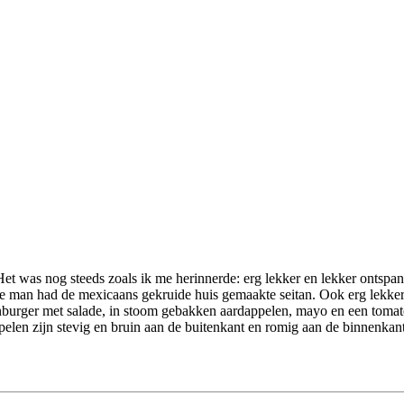
 Het was nog steeds zoals ik me herinnerde: erg lekker en lekker ontspa
 man had de mexicaans gekruide huis gemaakte seitan. Ook erg lekker
urger met salade, in stoom gebakken aardappelen, mayo en een tomatensa
ppelen zijn stevig en bruin aan de buitenkant en romig aan de binnenka