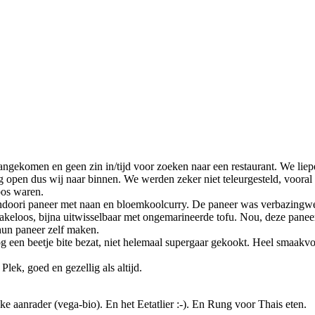
ekomen en geen zin in/tijd voor zoeken naar een restaurant. We liepen
open dus wij naar binnen. We werden zeker niet teleurgesteld, vooral 
bos waren.
tandoori paneer met naan en bloemkoolcurry. De paneer was verbazingw
akeloos, bijna uitwisselbaar met ongemarineerde tofu. Nou, deze paneer
 hun paneer zelf maken.
een beetje bite bezat, niet helemaal supergaar gekookt. Heel smaakvol
lek, goed en gezellig als altijd.
ke aanrader (vega-bio). En het Eetatlier :-). En Rung voor Thais eten.