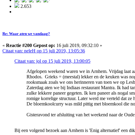
2.653
Re: Waar aten we vandaag?
«
Reactie #200 Gepost op:
16 juli 2019, 09:32:10 »
Citaat van: neleH op 15 juli 2019, 13:05:36
Citaat van: jol op 15 juli 2019, 13:00:05
Afgelopen weekend waren we in Arnhem. Vrijdag laat aang
Rhodos. Grieks = (meestal) lekker en de keuken was nog 
rooksmaak zoals we ons herinneren van toen we op Les
Zaterdag aten we bij Indiaas restaurant Mantra. Ik had 
zulke lekkere paneer gegeten. Ik ken paneer als nogal sm
romige korrelige structuur. Later werd me verteld dat ze
De bloemkoolcurry was mild pittig met bloemkool die nog 
Gisteravond ter afsluiting van het weekend naar de Oude P
Bij een volgend bezoek aan Arnhem is 'Enig alternatief' een dik