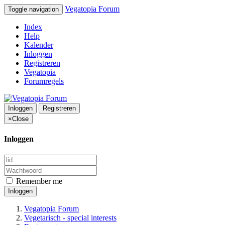
Vegatopia Forum
Toggle navigation
Index
Help
Kalender
Inloggen
Registreren
Vegatopia
Forumregels
Inloggen
Registreren
×
Close
Inloggen
Remember me
Inloggen
Vegatopia Forum
Vegetarisch - special interests