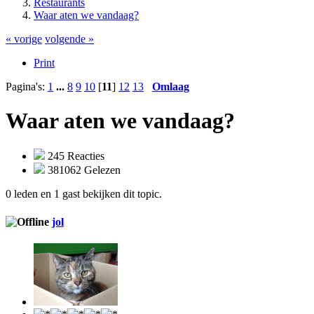
Restaurants
Waar aten we vandaag?
« vorige
volgende »
Print
Pagina's:
1
...
8
9
10
[
11
]
12
13
Omlaag
Waar aten we vandaag?
245 Reacties
381062 Gelezen
0 leden en 1 gast bekijken dit topic.
jol