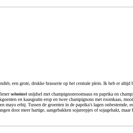
, een grote, drukke brasserie op het centrale plein. Ik heb er altijd 
Wiener
schnitzel
snijdsel met champignonroomsaus en paprika en champig
kgoenten en kaasgratin erop en twee champignons met roomkaas, mooi to
n mayo erbij. Tussen de groenten in de paprika's lagen onbestemde, eer
vangen door meer hartige, aangebakken sojareepjes of sojagehakt, maar h