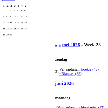
z
m
d
w
d
v
z
1
2
3
4
5
6
7
8
9
10
11
12
13
14
15
16
17
18
19
20
21
22
23
24
25
26
27
28
29
30
«
»
mei 2026
- Week 23
zondag
Verjaardagen:
koekje (43)
,
31
~Bianca~ (38)
juni 2026
maandag
1
Verjaardagen:
chinoiseries (47)