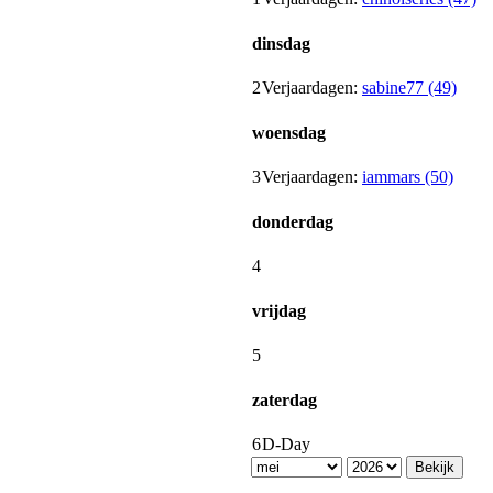
dinsdag
2
Verjaardagen:
sabine77 (49)
woensdag
3
Verjaardagen:
iammars (50)
donderdag
4
vrijdag
5
zaterdag
6
D-Day