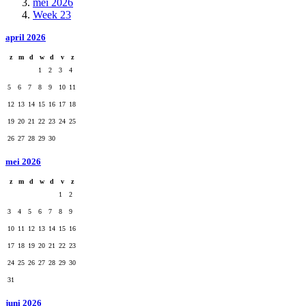
mei 2026
Week 23
april 2026
z
m
d
w
d
v
z
1
2
3
4
5
6
7
8
9
10
11
12
13
14
15
16
17
18
19
20
21
22
23
24
25
26
27
28
29
30
mei 2026
z
m
d
w
d
v
z
1
2
3
4
5
6
7
8
9
10
11
12
13
14
15
16
17
18
19
20
21
22
23
24
25
26
27
28
29
30
31
juni 2026