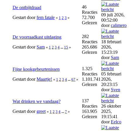
46
De ontbijtdraad
Reacties
09 juli 2026,
Gestart door
fem fatale
72.700
«
1
2
3
»
00:52:00
Gelezen
door
calimero
282
De voorraadkast uitdaging
Reacties
18 februari
Gestart door
Sam
265.686
2026,
«
1
2
3
4
...
15
»
Gelezen
15:23:19
door
Sam
1.325
Fijne kookgebeurtenissen
Reacties
05 februari
Gestart door
Maartje!
1.101.741
2026,
«
1
2
3
4
...
67
»
Gelezen
20:23:15
door
Sven
137
Wat drinken we vandaag?
Reacties
26 oktober
Gestart door
greet
163.905
2025,
«
1
2
3
4
...
7
»
Gelezen
19:15:41
door
Eelco