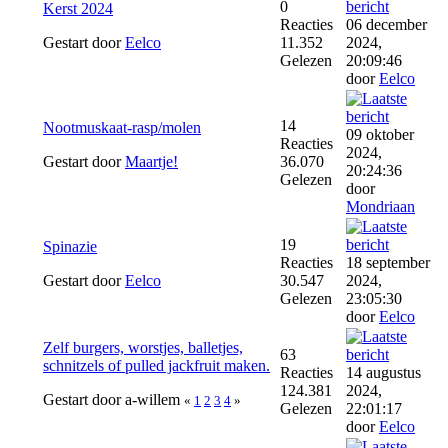
0
Kerst 2024
Reacties
06 december
Gestart door
Eelco
11.352
2024,
Gelezen
20:09:46
door
Eelco
14
Nootmuskaat-rasp/molen
09 oktober
Reacties
2024,
Gestart door
Maartje!
36.070
20:24:36
Gelezen
door
Mondriaan
19
Spinazie
Reacties
18 september
Gestart door
Eelco
30.547
2024,
Gelezen
23:05:30
door
Eelco
Zelf burgers, worstjes, balletjes,
63
schnitzels of pulled jackfruit maken.
Reacties
14 augustus
124.381
2024,
Gestart door a-willem
«
1
2
3
4
»
Gelezen
22:01:17
door
Eelco