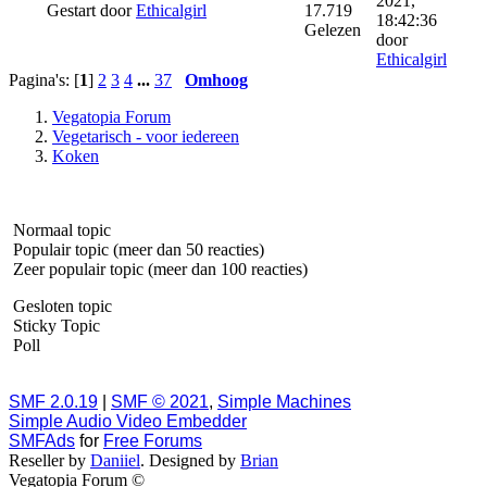
2021,
Gestart door
Ethicalgirl
17.719
18:42:36
Gelezen
door
Ethicalgirl
Pagina's: [
1
]
2
3
4
...
37
Omhoog
Vegatopia Forum
Vegetarisch - voor iedereen
Koken
Normaal topic
Populair topic (meer dan 50 reacties)
Zeer populair topic (meer dan 100 reacties)
Gesloten topic
Sticky Topic
Poll
SMF 2.0.19
|
SMF © 2021
,
Simple Machines
Simple Audio Video Embedder
SMFAds
for
Free Forums
Reseller by
Daniiel
. Designed by
Brian
Vegatopia Forum ©