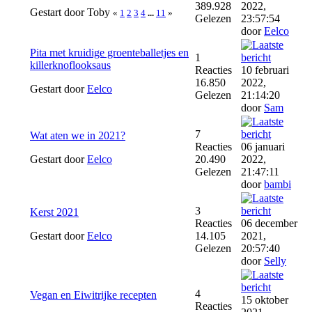
389.928
2022,
Gestart door Toby
«
1
2
3
4
...
11
»
Gelezen
23:57:54
door
Eelco
Pita met kruidige groenteballetjes en
1
killerknoflooksaus
Reacties
10 februari
16.850
2022,
Gestart door
Eelco
Gelezen
21:14:20
door
Sam
7
Wat aten we in 2021?
Reacties
06 januari
Gestart door
Eelco
20.490
2022,
Gelezen
21:47:11
door
bambi
3
Kerst 2021
Reacties
06 december
Gestart door
Eelco
14.105
2021,
Gelezen
20:57:40
door
Selly
4
Vegan en Eiwitrijke recepten
15 oktober
Reacties