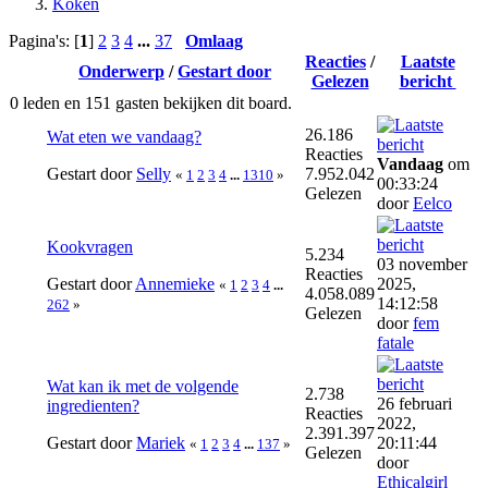
Koken
Pagina's: [
1
]
2
3
4
...
37
Omlaag
Reacties
/
Laatste
Onderwerp
/
Gestart door
Gelezen
bericht
0 leden en 151 gasten bekijken dit board.
26.186
Wat eten we vandaag?
Reacties
Vandaag
om
Gestart door
Selly
7.952.042
«
1
2
3
4
...
1310
»
00:33:24
Gelezen
door
Eelco
Kookvragen
5.234
03 november
Reacties
Gestart door
Annemieke
2025,
«
1
2
3
4
...
4.058.089
14:12:58
262
»
Gelezen
door
fem
fatale
Wat kan ik met de volgende
2.738
26 februari
ingredienten?
Reacties
2022,
2.391.397
Gestart door
Mariek
20:11:44
«
1
2
3
4
...
137
»
Gelezen
door
Ethicalgirl