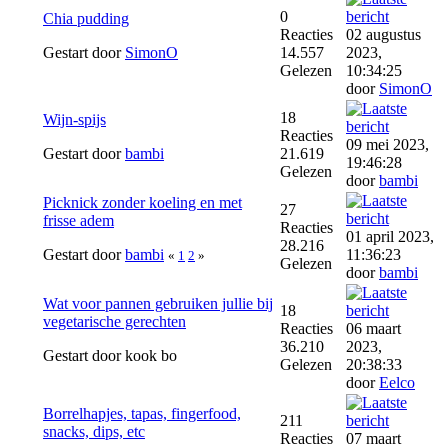
0
Chia pudding
Reacties
02 augustus
Gestart door
SimonO
14.557
2023,
Gelezen
10:34:25
door
SimonO
18
Wijn-spijs
Reacties
09 mei 2023,
Gestart door
bambi
21.619
19:46:28
Gelezen
door
bambi
Picknick zonder koeling en met
27
frisse adem
Reacties
01 april 2023,
28.216
Gestart door
bambi
11:36:23
«
1
2
»
Gelezen
door
bambi
Wat voor pannen gebruiken jullie bij
18
vegetarische gerechten
Reacties
06 maart
36.210
2023,
Gestart door kook bo
Gelezen
20:38:33
door
Eelco
Borrelhapjes, tapas, fingerfood,
211
snacks, dips, etc
Reacties
07 maart