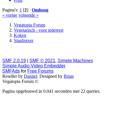
Print
Pagina's:
1
[
2
]
Omhoog
« vorige
volgende »
Vegatopia Forum
Vegetarisch - voor iedereen
Koken
Staafmixer
SMF 2.0.19
|
SMF © 2021
,
Simple Machines
Simple Audio Video Embedder
SMFAds
for
Free Forums
Reseller by
Daniiel
. Designed by
Brian
Vegatopia Forum ©
Pagina opgebouwd in 0.041 seconden met 22 queries.