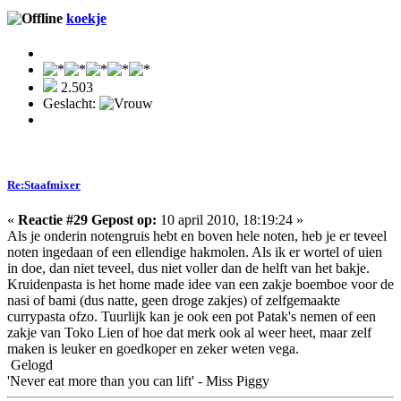
koekje
2.503
Geslacht:
Re:Staafmixer
«
Reactie #29 Gepost op:
10 april 2010, 18:19:24 »
Als je onderin notengruis hebt en boven hele noten, heb je er teveel
noten ingedaan of een ellendige hakmolen. Als ik er wortel of uien
in doe, dan niet teveel, dus niet voller dan de helft van het bakje.
Kruidenpasta is het home made idee van een zakje boemboe voor de
nasi of bami (dus natte, geen droge zakjes) of zelfgemaakte
currypasta ofzo. Tuurlijk kan je ook een pot Patak's nemen of een
zakje van Toko Lien of hoe dat merk ook al weer heet, maar zelf
maken is leuker en goedkoper en zeker weten vega.
Gelogd
'Never eat more than you can lift' - Miss Piggy