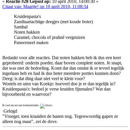
«
Reactie #28 Gepost op:
10 april 2010, 14:00:30 »
Citaat van: Maartje! op 10 april 2010, 11:08:34
Kruidenpasta's
Zandtaartachtige deegjes (met koude boter)
Sambal
Noten hakken
Caramel, chocola of praliné vergruizen
Paneermeel maken
Bedankt voor alle reacties. Dat noten hakken heb ik dus een keer
geprobeerd: onderin poeder, daar boven complete noten. Je snapt,
dat was niet de bedoeling. Komt dat dan omdat ik er teveel tegelijk
ingedaan heb en had ik dus beter meerdere porties kunnen doen?
Deeg: is dat ding daar niet veel te klein voor?
Wortels en uien van Koekje: hoeveel doe je er dan tegelijk in?
Kruidenpasta's: bedoel je verse kruiden fijnmalen? Wat dan
bijvoorbeeld en waarvoor?
Ik voel me net een keukendombo
Gelogd
"Vroeger, toen kraaiden de hanen nog. Tegenwoordig gapen ze
alleen nog maar", zei de dove.