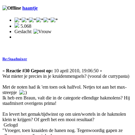
haantje
5.068
Geslacht:
Re:Staafmixer
«
Reactie #30 Gepost op:
10 april 2010, 19:06:50 »
Wat mieter je precies in je kruidenmengsels? (vooral de currypasta)
Met de noten had ik 'em toen ook halfvol. Netjes tot aan het max-
streepje
Ik heb een Braun, valt die in de categorie ellendige hakmolens? Hij
staafmixert overigens prima!
En levert het gemak/tijdwinst op om uien/wortels in de hakmolen
klein te krijgen? Of geeft het een mooi resultaat?
Gelogd
"Vroeger, toen kraaiden de hanen nog. Tegenwoordig gapen ze