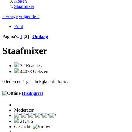
Koken
Staafmixer
« vorige
volgende »
Print
Pagina's:
1
[
2
]
Omlaag
Staafmixer
32 Reacties
44073 Gelezen
0 leden en 1 gast bekijken dit topic.
Hizikigrrrl
Moderator
21.786
Geslacht: