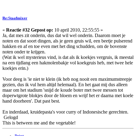
Re:Staafmixer
«
Reactie #32 Gepost op:
10 april 2010, 22:55:55 »
Ja, dat mes zit onderin, dus dat wil wel onderin. Daarom moet je
noten en dat soort dingen, als je geen gruis wil, een beetje pulserend
hakken en af en toe even met het ding schudden, om de bovenste
noten onder te krijgen.
(Wat ik wel mysterieus vind, is dat als ik koekjes vergruis, ik meestal
na een tijdlang een hakmolenbakje vol koekgruis heb, met twee hele
koekjes erin.)
Voor deeg is 'ie niet te klein (ik heb nog nooit een maximumstreepje
gezien, dus ik vul hem altijd helemaal). En het gaat mij dus alleen
maar om het stadium 'snijd de koude boter met twee messen tot
doperwtgrote blokjes door de bloem en wrijf het er daarna met koele
hand doorheen'. Dat past best.
En inderdaad, kruidepasta's voor curry of Indonesische gerechten.
Gelogd
This is between me and the vegetable!