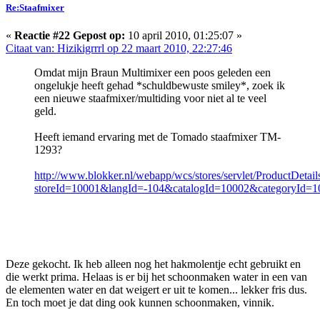
Re:Staafmixer
«
Reactie #22 Gepost op:
10 april 2010, 01:25:07 »
Citaat van: Hizikigrrrl op 22 maart 2010, 22:27:46
Omdat mijn Braun Multimixer een poos geleden een
ongelukje heeft gehad *schuldbewuste smiley*, zoek ik
een nieuwe staafmixer/multiding voor niet al te veel
geld.
Heeft iemand ervaring met de Tomado staafmixer TM-
1293?
http://www.blokker.nl/webapp/wcs/stores/servlet/ProductDetail
storeId=10001&langId=-104&catalogId=10002&categoryId=
Deze gekocht. Ik heb alleen nog het hakmolentje echt gebruikt en
die werkt prima. Helaas is er bij het schoonmaken water in een van
de elementen water en dat weigert er uit te komen... lekker fris dus.
En toch moet je dat ding ook kunnen schoonmaken, vinnik.