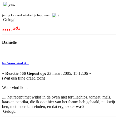
jemig kan wel winkeltje beginnen
Gelogd
,,,,
فلافل
Danielle
Re:Waar vind ik...
«
Reactie #66 Gepost op:
23 maart 2005, 15:12:06 »
(Wat een fijne draad toch)
Waar vind ik....
.... het recept met witlof in de oven met tortillachips, tomaat, maïs,
kaas en paprika, die ik ooit hier van het forum heb gehaald, nu kwijt
ben, niet meer kan vinden, en dat erg lekker was?
Gelogd