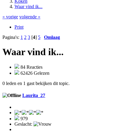
Koken
Waar vind ik...
« vorige
volgende »
Print
Pagina's:
1
2
3
[
4
]
5
Omlaag
Waar vind ik...
84 Reacties
62426 Gelezen
0 leden en 1 gast bekijken dit topic.
Laurita_27
979
Geslacht: