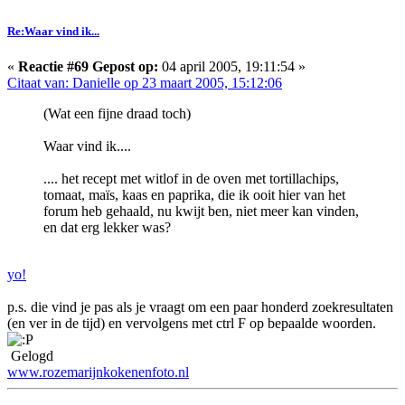
Re:Waar vind ik...
«
Reactie #69 Gepost op:
04 april 2005, 19:11:54 »
Citaat van: Danielle op 23 maart 2005, 15:12:06
(Wat een fijne draad toch)
Waar vind ik....
.... het recept met witlof in de oven met tortillachips,
tomaat, maïs, kaas en paprika, die ik ooit hier van het
forum heb gehaald, nu kwijt ben, niet meer kan vinden,
en dat erg lekker was?
yo!
p.s. die vind je pas als je vraagt om een paar honderd zoekresultaten
(en ver in de tijd) en vervolgens met ctrl F op bepaalde woorden.
Gelogd
www.rozemarijnkokenenfoto.nl