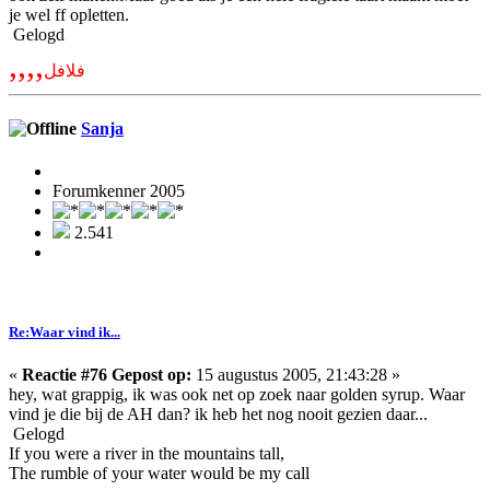
je wel ff opletten.
Gelogd
,,,,
فلافل
Sanja
Forumkenner 2005
2.541
Re:Waar vind ik...
«
Reactie #76 Gepost op:
15 augustus 2005, 21:43:28 »
hey, wat grappig, ik was ook net op zoek naar golden syrup. Waar
vind je die bij de AH dan? ik heb het nog nooit gezien daar...
Gelogd
If you were a river in the mountains tall,
The rumble of your water would be my call