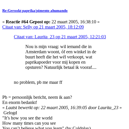
Re:Gerookt paprika/pimento ahumando
«
Reactie #64 Gepost op:
22 maart 2005, 16:38:10 »
Citaat van: Selly op 21 maart 2005, 18:12:09
Citaat van: Laurita_23 op 21 maart 2005, 12:21:03
Nou is mijn vraag: wil iemand die in
Amsterdam woont, óf een winkel in de
buurt heeft die het wél verkoopt, wat
paprikapoeder voor mij kopen en
opsturen? Natuurlijk betaal ik vooraf....
no problem, pb me maar ff
Pb = persoonlijk bericht, neem ik aan?
En enorm bedankt!
«
Laatst bewerkt op: 22 maart 2005, 16:39:05 door Laurita_23
»
Gelogd
"It’s how you see the world
How many times can you see
You can’t believe what you learn" (by Coldplay)