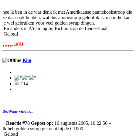
nee ik ben in de war denk ik met Amerikaanse pannekoekstroop die
ze daar ook hebben, wat dus ahornsiroop geloof ik is, maar die kan
je wel gebruiken voor veel golden syrup dingen.
En anders in A'dam iig bij Eichholz op de Leidsestraat
Gelogd
,,,,
فلافل
Kim
114
Re:Waar vind ik...
«
Reactie #78 Gepost op:
16 augustus 2005, 10:22:50 »
Ik heb golden syrup gekocht bij de C1000.
Gelogd