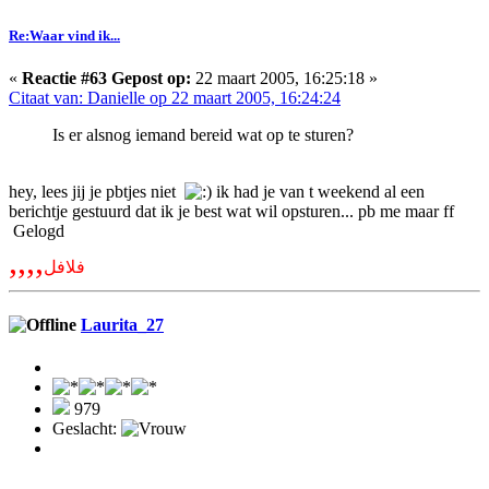
Re:Waar vind ik...
«
Reactie #63 Gepost op:
22 maart 2005, 16:25:18 »
Citaat van: Danielle op 22 maart 2005, 16:24:24
Is er alsnog iemand bereid wat op te sturen?
hey, lees jij je pbtjes niet
ik had je van t weekend al een
berichtje gestuurd dat ik je best wat wil opsturen... pb me maar ff
Gelogd
,,,,
فلافل
Laurita_27
979
Geslacht: