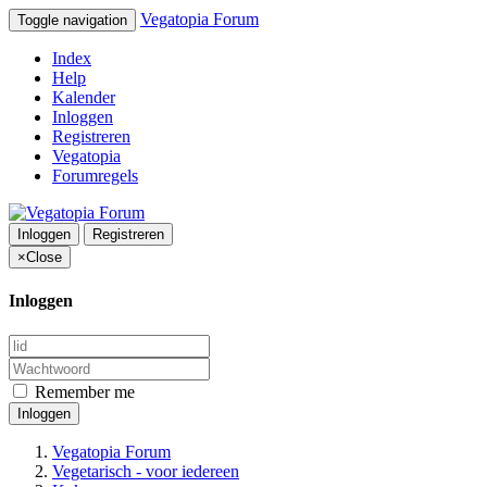
Vegatopia Forum
Toggle navigation
Index
Help
Kalender
Inloggen
Registreren
Vegatopia
Forumregels
Inloggen
Registreren
×
Close
Inloggen
Remember me
Inloggen
Vegatopia Forum
Vegetarisch - voor iedereen