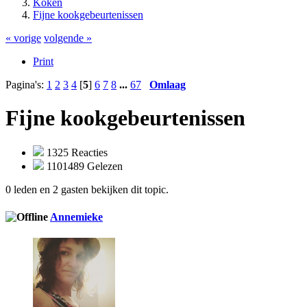
Koken
Fijne kookgebeurtenissen
« vorige
volgende »
Print
Pagina's:
1
2
3
4
[
5
]
6
7
8
...
67
Omlaag
Fijne kookgebeurtenissen
1325 Reacties
1101489 Gelezen
0 leden en 2 gasten bekijken dit topic.
Annemieke