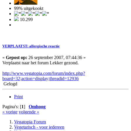
99% uitgekookt
10.299
VERPLAATST: allergische reactie
«
Gepost op:
26 september 2007, 07:44:36 »
Verplaatst naar het forum Lekker gezond.
http://www.vegatopia.com/forum/index.php?
board=32;action=display;threadid=12936
Gelogd
Print
Pagina's: [
1
]
Omhoog
« vorige
volgende »
Vegatopia Forum
Vegetarisch - voor iedereen