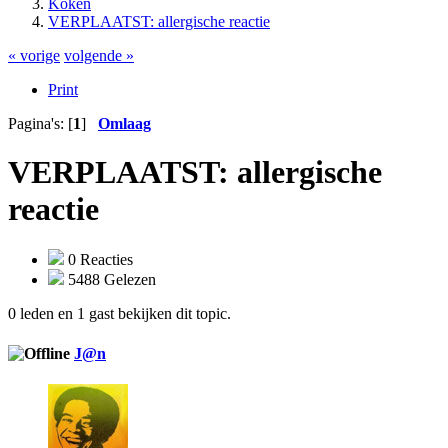
Koken
VERPLAATST: allergische reactie
« vorige
volgende »
Print
Pagina's: [
1
]
Omlaag
VERPLAATST: allergische
reactie
0 Reacties
5488 Gelezen
0 leden en 1 gast bekijken dit topic.
J@n