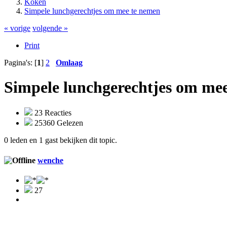
Koken
Simpele lunchgerechtjes om mee te nemen
« vorige
volgende »
Print
Pagina's: [
1
]
2
Omlaag
Simpele lunchgerechtjes om me
23 Reacties
25360 Gelezen
0 leden en 1 gast bekijken dit topic.
wenche
27