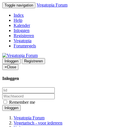
Vegatopia Forum
Toggle navigation
Index
Help
Kalender
Inloggen
Registreren
Vegatopia
Forumregels
Inloggen
Registreren
×
Close
Inloggen
Remember me
Inloggen
Vegatopia Forum
Vegetarisch - voor iedereen