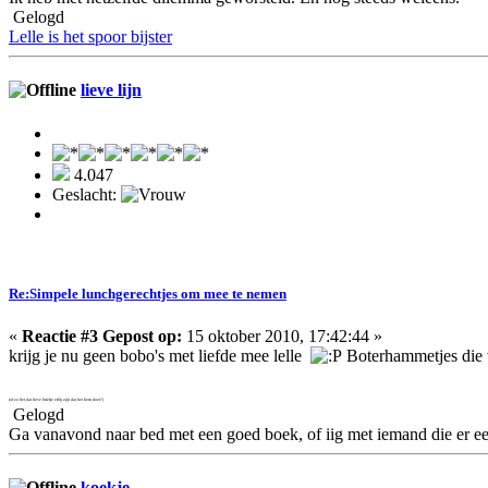
Gelogd
Lelle is het spoor bijster
lieve lijn
4.047
Geslacht:
Re:Simpele lunchgerechtjes om mee te nemen
«
Reactie #3 Gepost op:
15 oktober 2010, 17:42:44 »
krijg je nu geen bobo's met liefde mee lelle
Boterhammetjes die v
(of zo het dat lieve briefje erbij zijn dat het hem doet?)
Gelogd
Ga vanavond naar bed met een goed boek, of iig met iemand die er ee
koekje