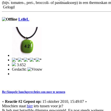
(bijv. tomaten-, prei-, broccoli- of pastinaaksoep) in een thermosk
Gelogd
LelleL
3.652
Geslacht:
Re:Simpele lunchgerechtjes om mee te nemen
«
Reactie #2 Gepost op:
15 oktober 2010, 15:49:07 »
Misschien staat
hier
iets tussen voor je?
Ik heb met hetzelfde dilemma geworsteld. En nog steeds weleens.