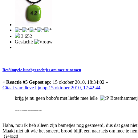
3.652
Geslacht:
Re:Simpele lunchgerechtjes om mee te nemen
«
Reactie #5 Gepost op:
15 oktober 2010, 18:34:02 »
Citaat van: lieve lijn op 15 oktober 2010, 17:42:44
krijg je nu geen bobo's met liefde mee lelle
Boterhammetjes
(of zo het dat lieve briefje erbij zijn dat het hem doet?)
Haha, nou ik heb alleen zijn bametjes nog gesmeerd, dus dat gaat niet 
Maakt niet uit wie het smeert, brood blijft een naar iets om mee te ne
Gelogd