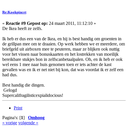
Re:Kookpincet
«
Reactie #9 Gepost op:
24 maart 2011, 11:12:10 »
De Ikea heeft ze zelfs.
Ik heb er dus een van de Ikea, en hij is best handig om groenten in
de grillpan mee om te draaien. Op werk hebben we er meerdere, om
briefgeld uit airboxen mee te peuteren, maar ze blijken ook nuttig
voor het vissen naar bonuskaarten en het lostrekken van moeilijk
bereikbare stukjes bon in zelfscanbetaalpalen. Oh, en ik heb er ook
wel eens 1 mee naar huis genomen toen er iets achter de kast
gevallen was en ik er net niet bij kon, dat was voordat ik er zelf een
had dus.
Best handig die dingen.
Gelogd
Supercalifragilisticexpialidocious!
Print
Pagina's: [
1
]
Omhoog
« vorige
volgende »