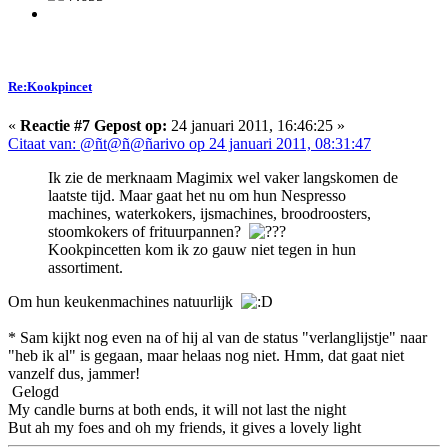
Re:Kookpincet
«
Reactie #7 Gepost op:
24 januari 2011, 16:46:25 »
Citaat van: @ñt@ñ@ñarivo op 24 januari 2011, 08:31:47
Ik zie de merknaam Magimix wel vaker langskomen de
laatste tijd. Maar gaat het nu om hun Nespresso
machines, waterkokers, ijsmachines, broodroosters,
stoomkokers of frituurpannen?
Kookpincetten kom ik zo gauw niet tegen in hun
assortiment.
Om hun keukenmachines natuurlijk
* Sam kijkt nog even na of hij al van de status "verlanglijstje" naar
"heb ik al" is gegaan, maar helaas nog niet. Hmm, dat gaat niet
vanzelf dus, jammer!
Gelogd
My candle burns at both ends, it will not last the night
But ah my foes and oh my friends, it gives a lovely light