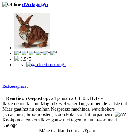
d'Artagn@ñ
8.545
Re:Kookpincet
«
Reactie #5 Gepost op:
24 januari 2011, 08:31:47 »
Ik zie de merknaam Magimix wel vaker langskomen de laatste tijd.
Maar gaat het nu om hun Nespresso machines, waterkokers,
ijsmachines, broodroosters, stoomkokers of frituurpannen?
Kookpincetten kom ik zo gauw niet tegen in hun assortiment.
Gelogd
Måke Califørnia Great Ægain