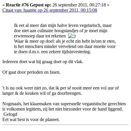
«
Reactie #76 Gepost op:
26 september 2011, 00:27:18 »
Citaat van: haantje op 26 september 2011, 00:15:08
Ik eet al meer dan mijn halve leven vegetarisch, maar
doe niet aan culinaire hoogstandjes of je moet mijn
erwtensoep daar tot rekenen
Waar ik meer op doel: als je echt zin hebt in/om te eten,
is het misschien minder vervelend om daar moeite voor
te doen d.m.v. een zekere tijdsinvestering.
Iedereen doet wat hij graag doet op dit vlak.
Of gaat door perioden en fasen.
't Is nu ook weer niet zo, dat ik per sé nooit meer een vol uur of
langer ik de keuken wil of ga doorbrengen.
Nogmaals, het klaarmaken van supersnelle veganistische gerechten
is volkomen legitiem, zij het niet biezonder voor de hand liggend.
Gelogd
Eet wat best is voor de planeet.