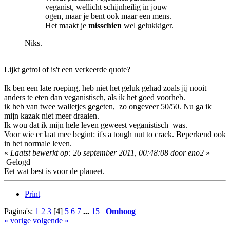
veganist, wellicht schijnheilig in jouw
ogen, maar je bent ook maar een mens.
Het maakt je
misschien
wel gelukkiger.
Niks.
Lijkt getrol of is't een verkeerde quote?
Ik ben een late roeping, heb niet het geluk gehad zoals jij nooit
anders te eten dan veganistisch, als ik het goed voorheb.
ik heb van twee walletjes gegeten, zo ongeveer 50/50. Nu ga ik
mijn kazak niet meer draaien.
Ik wou dat ik mijn hele leven geweest veganistisch was.
Voor wie er laat mee begint: it's a tough nut to crack. Beperkend ook
in het normale leven.
«
Laatst bewerkt op: 26 september 2011, 00:48:08 door eno2
»
Gelogd
Eet wat best is voor de planeet.
Print
Pagina's:
1
2
3
[
4
]
5
6
7
...
15
Omhoog
« vorige
volgende »