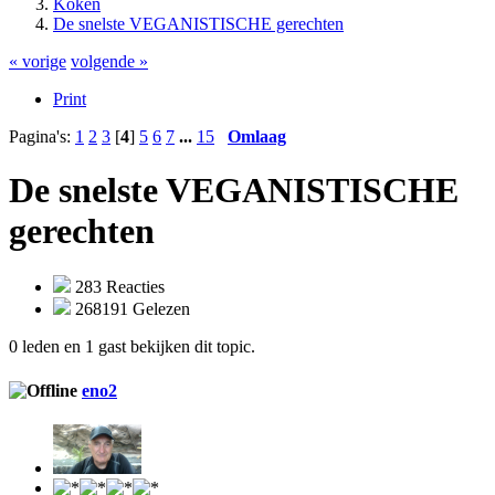
Koken
De snelste VEGANISTISCHE gerechten
« vorige
volgende »
Print
Pagina's:
1
2
3
[
4
]
5
6
7
...
15
Omlaag
De snelste VEGANISTISCHE
gerechten
283 Reacties
268191 Gelezen
0 leden en 1 gast bekijken dit topic.
eno2