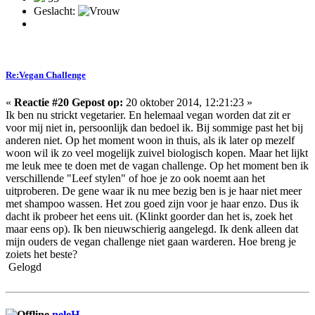
Geslacht:
Re:Vegan Challenge
«
Reactie #20 Gepost op:
20 oktober 2014, 12:21:23 »
Ik ben nu strickt vegetarier. En helemaal vegan worden dat zit er
voor mij niet in, persoonlijk dan bedoel ik. Bij sommige past het bij
anderen niet. Op het moment woon in thuis, als ik later op mezelf
woon wil ik zo veel mogelijk zuivel biologisch kopen. Maar het lijkt
me leuk mee te doen met de vagan challenge. Op het moment ben ik
verschillende "Leef stylen" of hoe je zo ook noemt aan het
uitproberen. De gene waar ik nu mee bezig ben is je haar niet meer
met shampoo wassen. Het zou goed zijn voor je haar enzo. Dus ik
dacht ik probeer het eens uit. (Klinkt goorder dan het is, zoek het
maar eens op). Ik ben nieuwschierig aangelegd. Ik denk alleen dat
mijn ouders de vegan challenge niet gaan warderen. Hoe breng je
zoiets het beste?
Gelogd
neleH