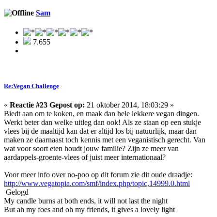
Sam
7.655
Re:Vegan Challenge
«
Reactie #23 Gepost op:
21 oktober 2014, 18:03:29 »
Biedt aan om te koken, en maak dan hele lekkere vegan dingen.
Werkt beter dan welke uitleg dan ook! Als ze staan op een stukje
vlees bij de maaltijd kan dat er altijd los bij natuurlijk, maar dan
maken ze daarnaast toch kennis met een veganistisch gerecht. Van
wat voor soort eten houdt jouw familie? Zijn ze meer van
aardappels-groente-vlees of juist meer internationaal?
Voor meer info over no-poo op dit forum zie dit oude draadje:
http://www.vegatopia.com/smf/index.php/topic,14999.0.html
Gelogd
My candle burns at both ends, it will not last the night
But ah my foes and oh my friends, it gives a lovely light