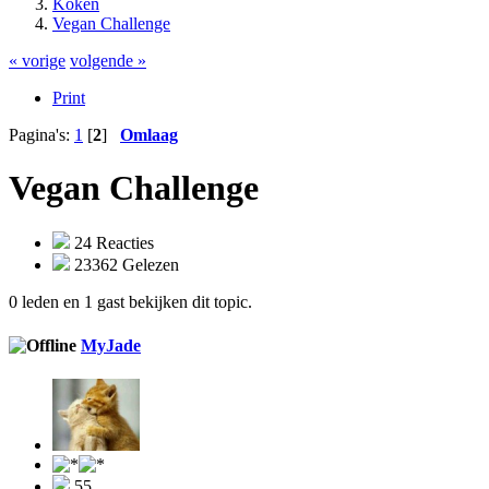
Koken
Vegan Challenge
« vorige
volgende »
Print
Pagina's:
1
[
2
]
Omlaag
Vegan Challenge
24 Reacties
23362 Gelezen
0 leden en 1 gast bekijken dit topic.
MyJade
55