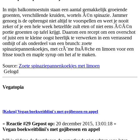
In mijn balkonmoestuin staan een aantal gemakkelijk groeiende
groenten, verschillende kruiden, wortels Ã©n spinazie. Jammer
genoeg is de opbrengst niet altijd te voorspellen en weet je nooit
zeker of je een hele week hetzelfde zult eten of niet eens Ã©Ã©n
portie groenten op tafel krijgt. Daarom een recept om een overschot
of juist een te kleine oogst heerlijk te verwerken in een verrassend
ontbijt of als onderdeel van een brunch: zoete
spinaziepannenkoekjes, met crÃ¨me fraÃ®che en limoen voor een
frisse touch en maple syrup om het af te maken.
Source:
Zoete spinaziepannenkoekjes met limoen
Gelogd
Vegatopia
[Koken] Vegan boekweitblini's met gojibessen en appel
«
Reactie #29 Gepost op:
20 december 2015, 13:01:18 »
Vegan boekweitblini's met gojibessen en appel