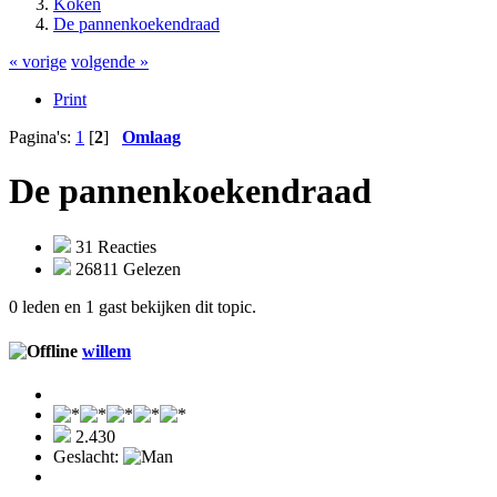
Koken
De pannenkoekendraad
« vorige
volgende »
Print
Pagina's:
1
[
2
]
Omlaag
De pannenkoekendraad
31 Reacties
26811 Gelezen
0 leden en 1 gast bekijken dit topic.
willem
2.430
Geslacht: