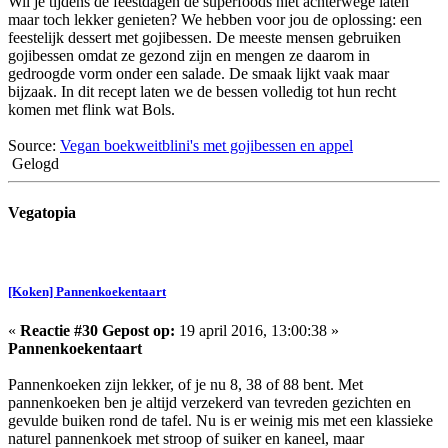
Wil je tijdens de feestdagen de superfoods niet achterwege laten
maar toch lekker genieten? We hebben voor jou de oplossing: een
feestelijk dessert met gojibessen. De meeste mensen gebruiken
gojibessen omdat ze gezond zijn en mengen ze daarom in
gedroogde vorm onder een salade. De smaak lijkt vaak maar
bijzaak. In dit recept laten we de bessen volledig tot hun recht
komen met flink wat Bols.
Source:
Vegan boekweitblini's met gojibessen en appel
Gelogd
Vegatopia
[Koken] Pannenkoekentaart
«
Reactie #30 Gepost op:
19 april 2016, 13:00:38 »
Pannenkoekentaart
Pannenkoeken zijn lekker, of je nu 8, 38 of 88 bent. Met
pannenkoeken ben je altijd verzekerd van tevreden gezichten en
gevulde buiken rond de tafel. Nu is er weinig mis met een klassieke
naturel pannenkoek met stroop of suiker en kaneel, maar