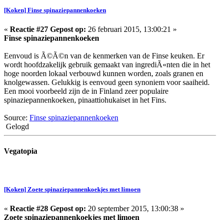
[Koken] Finse spinaziepannenkoeken
«
Reactie #27 Gepost op:
26 februari 2015, 13:00:21 »
Finse spinaziepannenkoeken
Eenvoud is Ã©Ã©n van de kenmerken van de Finse keuken. Er
wordt hoofdzakelijk gebruik gemaakt van ingrediÃ«nten die in het
hoge noorden lokaal verbouwd kunnen worden, zoals granen en
knolgewassen. Gelukkig is eenvoud geen synoniem voor saaiheid.
Een mooi voorbeeld zijn de in Finland zeer populaire
spinaziepannenkoeken, pinaattiohukaiset in het Fins.
Source:
Finse spinaziepannenkoeken
Gelogd
Vegatopia
[Koken] Zoete spinaziepannenkoekjes met limoen
«
Reactie #28 Gepost op:
20 september 2015, 13:00:38 »
Zoete spinaziepannenkoekjes met limoen