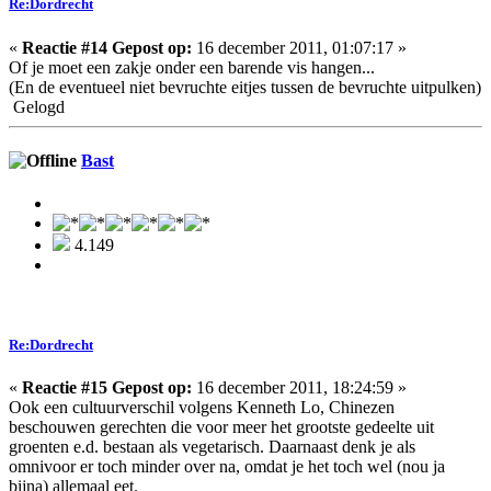
Re:Dordrecht
«
Reactie #14 Gepost op:
16 december 2011, 01:07:17 »
Of je moet een zakje onder een barende vis hangen...
(En de eventueel niet bevruchte eitjes tussen de bevruchte uitpulken)
Gelogd
Bast
4.149
Re:Dordrecht
«
Reactie #15 Gepost op:
16 december 2011, 18:24:59 »
Ook een cultuurverschil volgens Kenneth Lo, Chinezen
beschouwen gerechten die voor meer het grootste gedeelte uit
groenten e.d. bestaan als vegetarisch. Daarnaast denk je als
omnivoor er toch minder over na, omdat je het toch wel (nou ja
bijna) allemaal eet.