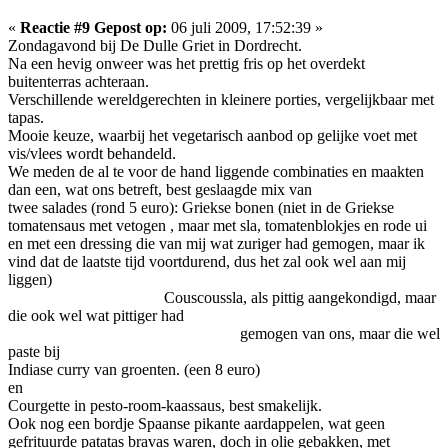
«
Reactie #9 Gepost op:
06 juli 2009, 17:52:39 »
Zondagavond bij De Dulle Griet in Dordrecht.
Na een hevig onweer was het prettig fris op het overdekt
buitenterras achteraan.
Verschillende wereldgerechten in kleinere porties, vergelijkbaar met
tapas.
Mooie keuze, waarbij het vegetarisch aanbod op gelijke voet met
vis/vlees wordt behandeld.
We meden de al te voor de hand liggende combinaties en maakten
dan een, wat ons betreft, best geslaagde mix van
twee salades (rond 5 euro): Griekse bonen (niet in de Griekse
tomatensaus met vetogen , maar met sla, tomatenblokjes en rode ui
en met een dressing die van mij wat zuriger had gemogen, maar ik
vind dat de laatste tijd voortdurend, dus het zal ook wel aan mij
liggen)
Couscoussla, als pittig aangekondigd, maar
die ook wel wat pittiger had
gemogen van ons, maar die wel
paste bij
Indiase curry van groenten. (een 8 euro)
en
Courgette in pesto-room-kaassaus, best smakelijk.
Ook nog een bordje Spaanse pikante aardappelen, wat geen
gefrituurde patatas bravas waren, doch in olie gebakken, met