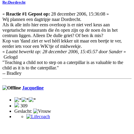
Re:Dordrecht
«
Reactie #1 Gepost op:
28 december 2006, 15:36:08 »
Wij plannen een dagtripje naar Dordrecht.
Als ik alle info hier eens overloop is er niet veel keus aan
vegetarische restaurants die én open zijn op de noen én in het
centrum liggen. Alleen De dulle griet? Of ben ik mis?
Kop van 'tland ziet er wel héél lekker uit maar een beetje te ver,
eerder iets voor een WK'tje of midweekje.
«
Laatst bewerkt op: 28 december 2006, 15:45:57 door Sander
»
Gelogd
"Teaching a child not to step on a caterpillar is as valuable to the
child as it is to the caterpillar."
-- Bradley
Jacqueline
309
Geslacht: