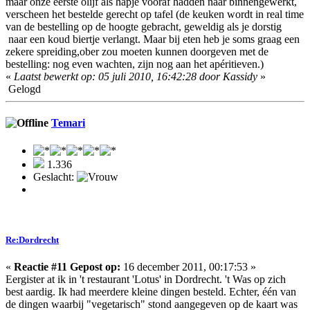
maar onze eerste olijf als hapje vooraf hadden naar binnengewerkt,
verscheen het bestelde gerecht op tafel (de keuken wordt in real time
van de bestelling op de hoogte gebracht, geweldig als je dorstig
naar een koud biertje verlangt. Maar bij eten heb je soms graag een
zekere spreiding,ober zou moeten kunnen doorgeven met de
bestelling: nog even wachten, zijn nog aan het apéritieven.)
«
Laatst bewerkt op: 05 juli 2010, 16:42:28 door Kassidy
»
Gelogd
Temari
1.336
Geslacht:
Re:Dordrecht
«
Reactie #11 Gepost op:
16 december 2011, 00:17:53 »
Eergister at ik in 't restaurant 'Lotus' in Dordrecht. 't Was op zich
best aardig. Ik had meerdere kleine dingen besteld. Echter, één van
de dingen waarbij "vegetarisch" stond aangegeven op de kaart was