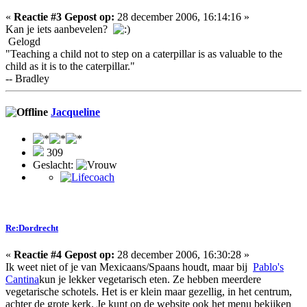
«
Reactie #3 Gepost op:
28 december 2006, 16:14:16 »
Kan je iets aanbevelen?
Gelogd
"Teaching a child not to step on a caterpillar is as valuable to the
child as it is to the caterpillar."
-- Bradley
Jacqueline
309
Geslacht:
Re:Dordrecht
«
Reactie #4 Gepost op:
28 december 2006, 16:30:28 »
Ik weet niet of je van Mexicaans/Spaans houdt, maar bij
Pablo's
Cantina
kun je lekker vegetarisch eten. Ze hebben meerdere
vegetarische schotels. Het is er klein maar gezellig, in het centrum,
achter de grote kerk. Je kunt op de website ook het menu bekijken