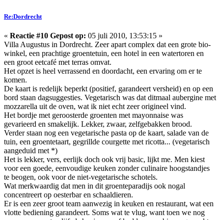
Re:Dordrecht
«
Reactie #10 Gepost op:
05 juli 2010, 13:53:15 »
Villa Augustus in Dordrecht. Zeer apart complex dat een grote bio-
winkel, een prachtige groentetuin, een hotel in een watertoren en
een groot eetcafé met terras omvat.
Het opzet is heel verrassend en doordacht, een ervaring om er te
komen.
De kaart is redelijk beperkt (positief, garandeert versheid) en op een
bord staan dagsuggesties. Vegetarisch was dat ditmaal aubergine met
mozzarella uit de oven, wat ik niet echt zeer origineel vind.
Het bordje met geroosterde groenten met mayonnaise was
gevarieerd en smakelijk. Lekker, zwaar, zelfgebakken brood.
Verder staan nog een vegetarische pasta op de kaart, salade van de
tuin, een groentetaart, gegrillde courgette met ricotta... (vegetarisch
aangeduid met *)
Het is lekker, vers, eerlijk doch ook vrij basic, lijkt me. Men kiest
voor een goede, eenvoudige keuken zonder culinaire hoogstandjes
te beogen, ook voor de niet-vegetarische schotels.
Wat merkwaardig dat men in dit groenteparadijs ook nogal
concentreert op oesterbar en schaaldieren.
Er is een zeer groot team aanwezig in keuken en restaurant, wat een
vlotte bediening garandeert. Soms wat te vlug, want toen we nog