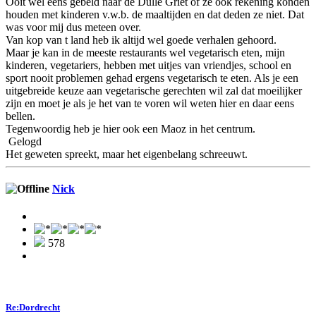
Ooit wel eens gebeld naar de Dulle Griet of ze ook rekening konden
houden met kinderen v.w.b. de maaltijden en dat deden ze niet. Dat
was voor mij dus meteen over.
Van kop van t land heb ik altijd wel goede verhalen gehoord.
Maar je kan in de meeste restaurants wel vegetarisch eten, mijn
kinderen, vegetariers, hebben met uitjes van vriendjes, school en
sport nooit problemen gehad ergens vegetarisch te eten. Als je een
uitgebreide keuze aan vegetarische gerechten wil zal dat moeilijker
zijn en moet je als je het van te voren wil weten hier en daar eens
bellen.
Tegenwoordig heb je hier ook een Maoz in het centrum.
Gelogd
Het geweten spreekt, maar het eigenbelang schreeuwt.
Nick
578
Re:Dordrecht