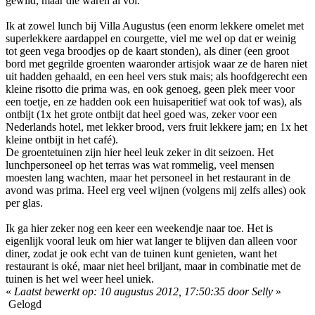
gewild, maar die waren al vol.
Ik at zowel lunch bij Villa Augustus (een enorm lekkere omelet met
superlekkere aardappel en courgette, viel me wel op dat er weinig
tot geen vega broodjes op de kaart stonden), als diner (een groot
bord met gegrilde groenten waaronder artisjok waar ze de haren niet
uit hadden gehaald, en een heel vers stuk mais; als hoofdgerecht een
kleine risotto die prima was, en ook genoeg, geen plek meer voor
een toetje, en ze hadden ook een huisaperitief wat ook tof was), als
ontbijt (1x het grote ontbijt dat heel goed was, zeker voor een
Nederlands hotel, met lekker brood, vers fruit lekkere jam; en 1x het
kleine ontbijt in het café).
De groentetuinen zijn hier heel leuk zeker in dit seizoen. Het
lunchpersoneel op het terras was wat rommelig, veel mensen
moesten lang wachten, maar het personeel in het restaurant in de
avond was prima. Heel erg veel wijnen (volgens mij zelfs alles) ook
per glas.
Ik ga hier zeker nog een keer een weekendje naar toe. Het is
eigenlijk vooral leuk om hier wat langer te blijven dan alleen voor
diner, zodat je ook echt van de tuinen kunt genieten, want het
restaurant is oké, maar niet heel briljant, maar in combinatie met de
tuinen is het wel weer heel uniek.
«
Laatst bewerkt op: 10 augustus 2012, 17:50:35 door Selly
»
Gelogd