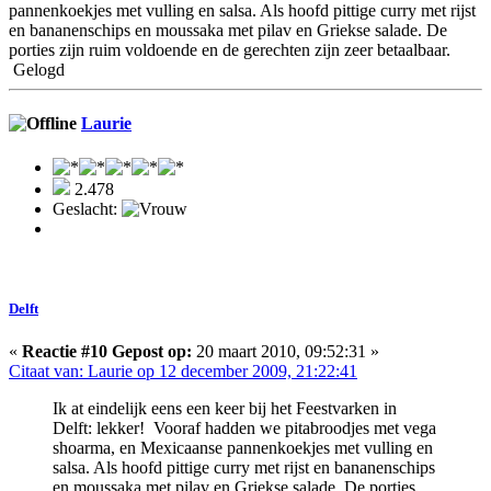
pannenkoekjes met vulling en salsa. Als hoofd pittige curry met rijst
en bananenschips en moussaka met pilav en Griekse salade. De
porties zijn ruim voldoende en de gerechten zijn zeer betaalbaar.
Gelogd
Laurie
2.478
Geslacht:
Delft
«
Reactie #10 Gepost op:
20 maart 2010, 09:52:31 »
Citaat van: Laurie op 12 december 2009, 21:22:41
Ik at eindelijk eens een keer bij het Feestvarken in
Delft: lekker! Vooraf hadden we pitabroodjes met vega
shoarma, en Mexicaanse pannenkoekjes met vulling en
salsa. Als hoofd pittige curry met rijst en bananenschips
en moussaka met pilav en Griekse salade. De porties