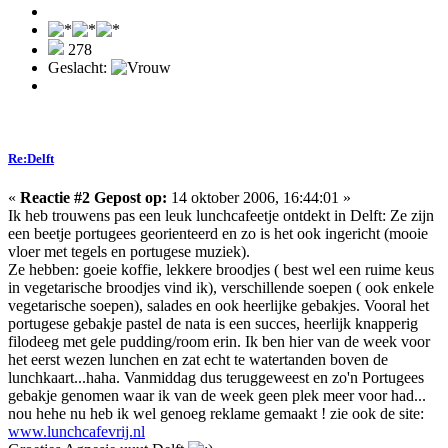
278
Geslacht:
Re:Delft
«
Reactie #2 Gepost op:
14 oktober 2006, 16:44:01 »
Ik heb trouwens pas een leuk lunchcafeetje ontdekt in Delft: Ze zijn
een beetje portugees georienteerd en zo is het ook ingericht (mooie
vloer met tegels en portugese muziek).
Ze hebben: goeie koffie, lekkere broodjes ( best wel een ruime keus
in vegetarische broodjes vind ik), verschillende soepen ( ook enkele
vegetarische soepen), salades en ook heerlijke gebakjes. Vooral het
portugese gebakje pastel de nata is een succes, heerlijk knapperig
filodeeg met gele pudding/room erin. Ik ben hier van de week voor
het eerst wezen lunchen en zat echt te watertanden boven de
lunchkaart...haha. Vanmiddag dus teruggeweest en zo'n Portugees
gebakje genomen waar ik van de week geen plek meer voor had...
nou hehe nu heb ik wel genoeg reklame gemaakt ! zie ook de site:
www.lunchcafevrij.nl