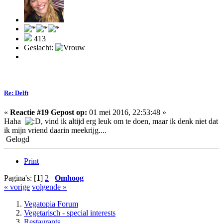
413
Geslacht:
Re: Delft
«
Reactie #19 Gepost op:
01 mei 2016, 22:53:48 »
Haha
, vind ik altijd erg leuk om te doen, maar ik denk niet dat
ik mijn vriend daarin meekrijg....
Gelogd
Print
Pagina's: [
1
]
2
Omhoog
« vorige
volgende »
Vegatopia Forum
Vegetarisch - special interests
Restaurants