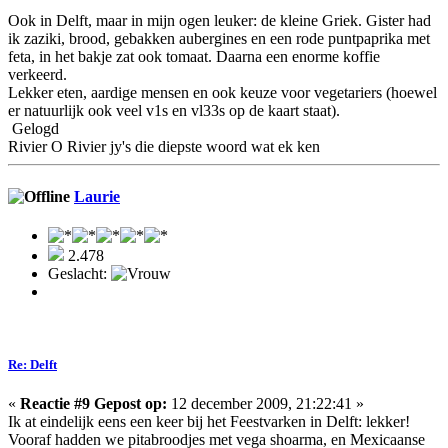
Ook in Delft, maar in mijn ogen leuker: de kleine Griek. Gister had
ik zaziki, brood, gebakken aubergines en een rode puntpaprika met
feta, in het bakje zat ook tomaat. Daarna een enorme koffie
verkeerd.
Lekker eten, aardige mensen en ook keuze voor vegetariers (hoewel
er natuurlijk ook veel v1s en vl33s op de kaart staat).
Gelogd
Rivier O Rivier jy's die diepste woord wat ek ken
Laurie
2.478
Geslacht:
Re: Delft
«
Reactie #9 Gepost op:
12 december 2009, 21:22:41 »
Ik at eindelijk eens een keer bij het Feestvarken in Delft: lekker!
Vooraf hadden we pitabroodjes met vega shoarma, en Mexicaanse