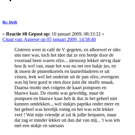
Re: Delft
«
Reactie #8 Gepost op:
10 januari 2009, 08:33:32 »
Citaat van: Agnesje op 05 januari 2009, 14:58:40
Gisteren weer in café de V gegeten, en alhoewel er niks
mis mee was, toch het idee dat ze een beetje door de
voorraad heen waren ofzo... uiensoep lekker stevig daar
hou ik wel van, maar het was nu net een bakje jus, en
ik moest de pimentkorrels en laurierbladeren er uit
vissen, leek wel het onderste uit de pan ofzo..overigens
was hij best goed te eten door juist die straffe smaak.
Daarna risotto met volgens de kaart pompoen en
blauwe kaas. De risotto was geweldig, maar de
pompoen en blauwe kaas heb ik dus in het geheel niet
kunnen ontdekken....wel stukjes paprika onder meer en
het geheel was heerlijk romig en het was echt lekker
veel ! Wat mijn vriendje at zal ik jullie besparen, maar
dat zag er minder lekker uit dan dat van mij... 't was iets
met een stokje en satesaus