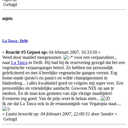
Gelogd
mjets
La Tasca - Delft
«
Reactie #5 Gepost op:
04 februari 2007, 16:33:50 »
Werd door manlief meegenomen
voor een verjaarsdiner...
naar
La Tasca
in Delft. Hij had bij de reservering gezegd dat het een
vegetarische verjaarsganger betrof. Ze hebben me persoonlijk
gefeliciteerd en met 4 heerlijke vegetarische gangen verrast. Erg
home-made (pesto's en pasta's en wilde champignonnen in
bladerdeeg... ) alles kwalitatief goed en volgens mij super vers. Een
persoonlijke en vriendelijke aandacht. Gewoon NIX op aan te
merken. En de man kon genieten van zijn vlezige maaltijden!
Eveneens erg goed. Van de prijs weet ik helaas niets...
Ik zie dat La Tasca ook in de restaurantgids van Vegatopia staat....
«
Laatst bewerkt op: 04 februari 2007, 22:00:51 door Sander
»
Gelogd