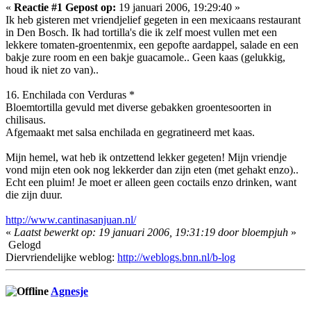
«
Reactie #1 Gepost op:
19 januari 2006, 19:29:40 »
Ik heb gisteren met vriendjelief gegeten in een mexicaans restaurant
in Den Bosch. Ik had tortilla's die ik zelf moest vullen met een
lekkere tomaten-groentenmix, een gepofte aardappel, salade en een
bakje zure room en een bakje guacamole.. Geen kaas (gelukkig,
houd ik niet zo van)..
16. Enchilada con Verduras *
Bloemtortilla gevuld met diverse gebakken groentesoorten in
chilisaus.
Afgemaakt met salsa enchilada en gegratineerd met kaas.
Mijn hemel, wat heb ik ontzettend lekker gegeten! Mijn vriendje
vond mijn eten ook nog lekkerder dan zijn eten (met gehakt enzo)..
Echt een pluim! Je moet er alleen geen coctails enzo drinken, want
die zijn duur.
http://www.cantinasanjuan.nl/
«
Laatst bewerkt op: 19 januari 2006, 19:31:19 door bloempjuh
»
Gelogd
Diervriendelijke weblog:
http://weblogs.bnn.nl/b-log
Agnesje