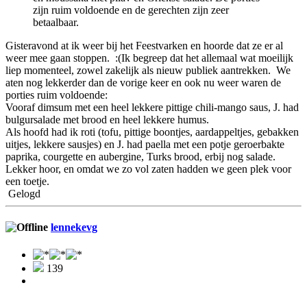
zijn ruim voldoende en de gerechten zijn zeer
betaalbaar.
Gisteravond at ik weer bij het Feestvarken en hoorde dat ze er al
weer mee gaan stoppen. :(Ik begreep dat het allemaal wat moeilijk
liep momenteel, zowel zakelijk als nieuw publiek aantrekken. We
aten nog lekkerder dan de vorige keer en ook nu weer waren de
porties ruim voldoende:
Vooraf dimsum met een heel lekkere pittige chili-mango saus, J. had
bulgursalade met brood en heel lekkere humus.
Als hoofd had ik roti (tofu, pittige boontjes, aardappeltjes, gebakken
uitjes, lekkere sausjes) en J. had paella met een potje geroerbakte
paprika, courgette en aubergine, Turks brood, erbij nog salade.
Lekker hoor, en omdat we zo vol zaten hadden we geen plek voor
een toetje.
Gelogd
lennekevg
139