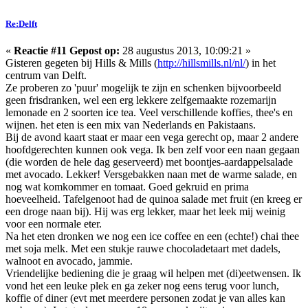
Re:Delft
«
Reactie #11 Gepost op:
28 augustus 2013, 10:09:21 »
Gisteren gegeten bij Hills & Mills (
http://hillsmills.nl/nl/
) in het
centrum van Delft.
Ze proberen zo 'puur' mogelijk te zijn en schenken bijvoorbeeld
geen frisdranken, wel een erg lekkere zelfgemaakte rozemarijn
lemonade en 2 soorten ice tea. Veel verschillende koffies, thee's en
wijnen. het eten is een mix van Nederlands en Pakistaans.
Bij de avond kaart staat er maar een vega gerecht op, maar 2 andere
hoofdgerechten kunnen ook vega. Ik ben zelf voor een naan gegaan
(die worden de hele dag geserveerd) met boontjes-aardappelsalade
met avocado. Lekker! Versgebakken naan met de warme salade, en
nog wat komkommer en tomaat. Goed gekruid en prima
hoeveelheid. Tafelgenoot had de quinoa salade met fruit (en kreeg er
een droge naan bij). Hij was erg lekker, maar het leek mij weinig
voor een normale eter.
Na het eten dronken we nog een ice coffee en een (echte!) chai thee
met soja melk. Met een stukje rauwe chocoladetaart met dadels,
walnoot en avocado, jammie.
Vriendelijke bediening die je graag wil helpen met (di)eetwensen. Ik
vond het een leuke plek en ga zeker nog eens terug voor lunch,
koffie of diner (evt met meerdere personen zodat je van alles kan