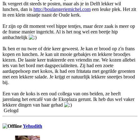
Ik vergeet dit steeds te posten, maar als je in Delft lekker wil
lunchen, dan is
http://boulangeriemichel.com
een leuke plek. Het zit
in een klein straatje naast de Oude kerk.
Er zijn op dit moment veel hippe tentjes, maar deze zaak is meer op
de franse manier ingericht. Al is het nog wel een beetje hip
ambachtelijk
Ik ben er nu twee of drie keer geweest. Je kan er brood op z'n frans
kopen en lunchen. Je kan uit mooie gebakjes en lekkere broodjes
kiezen. De laaste keer trakteerde een vriendin me. We kozen allebei
iets van het bord met dagspecialiteiten. Zij had een zoete
aardappelsoep met kokos, ik had een fritatata met gegrilde groenten
met een lekkere salade. Je krijgt er natuurlijk lekkere sneetjes brood
bij.
Een van de koks is een oud collega van ons beiden, ze heeft
jarenlang het eetcafé van de Ekoplaza gerunt. Ik heb dus wel vaker
lekkere dingen van haar gehad
Gelogd
Yehudith