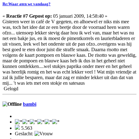
Re:Waar aten we vandaag?
«
Reactie #7 Gepost op:
05 januari 2009, 14:58:40 »
Gisteren weer in café de V gegeten, en alhoewel er niks mis mee
was, toch het idee dat ze een beetje door de voorraad heen waren
ofzo... uiensoep lekker stevig daar hou ik wel van, maar het was nu
net een bakje jus, en ik moest de pimentkorrels en laurierbladeren er
uit vissen, leek wel het onderste uit de pan ofzo..overigens was hij
best goed te eten door juist die straffe smaak. Daarna risotto met
volgens de kaart pompoen en blauwe kaas. De risotto was geweldig,
maar de pompoen en blauwe kaas heb ik dus in het geheel niet
kunnen ontdekken....wel stukjes paprika onder meer en het geheel
was heerlijk romig en het was echt lekker veel ! Wat mijn vriendje at
zal ik jullie besparen, maar dat zag er minder lekker uit dan dat van
mij... 't was iets met een stokje en satesaus
Gelogd
bambi
5.563
Geslacht: