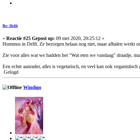
Re: Delft
«
Reactie #25 Gepost op:
09 mei 2020, 20:25:12 »
Hummus in Delft. Ze bezorgen helaas nog niet, maar afhalen werkt ook
Zie voor alles wat we hadden het "Wat eten we vandaag" draadje, m
Een echte aanrader, alles is vegetarisch, en veel kan ook veganistis
Gelogd
Windigo