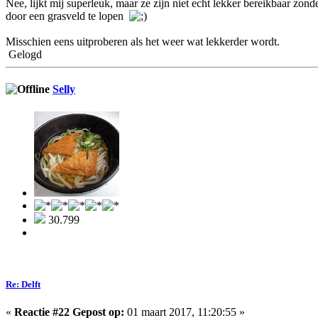
Nee, lijkt mij superleuk, maar ze zijn niet echt lekker bereikbaar zond
door een grasveld te lopen
Misschien eens uitproberen als het weer wat lekkerder wordt.
Gelogd
Selly
30.799
Re: Delft
«
Reactie #22 Gepost op:
01 maart 2017, 11:20:55 »