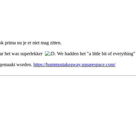
 prima nu je er niet mag zitten.
aar het was superlekker
. We hadden het "a little bit of everythi
ch gemaakt worden.
https://hummustakeaway.squarespace.com/