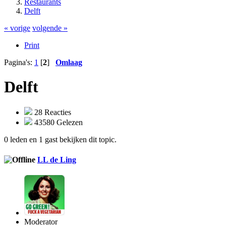
Restaurants
Delft
« vorige
volgende »
Print
Pagina's:
1
[
2
]
Omlaag
Delft
28 Reacties
43580 Gelezen
0 leden en 1 gast bekijken dit topic.
LL de Ling
Moderator