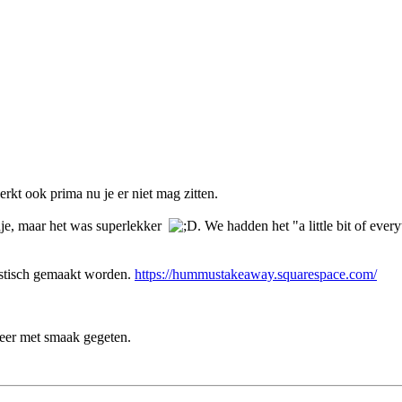
kt ook prima nu je er niet mag zitten.
dje, maar het was superlekker
. We hadden het "a little bit of ev
nistisch gemaakt worden.
https://hummustakeaway.squarespace.com/
 keer met smaak gegeten.