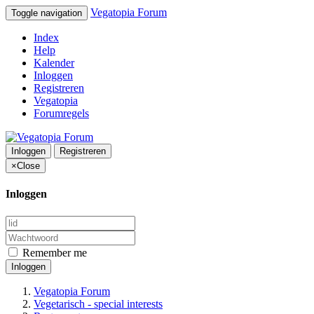
Vegatopia Forum
Toggle navigation
Index
Help
Kalender
Inloggen
Registreren
Vegatopia
Forumregels
Inloggen
Registreren
×
Close
Inloggen
Remember me
Inloggen
Vegatopia Forum
Vegetarisch - special interests