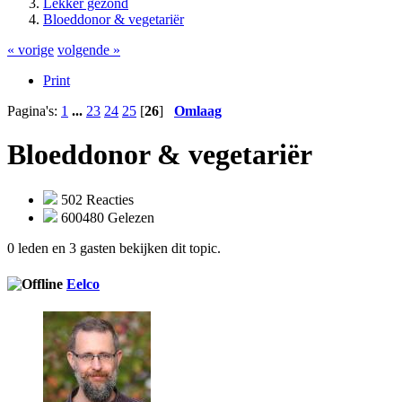
Lekker gezond
Bloeddonor & vegetariër
« vorige
volgende »
Print
Pagina's:
1
...
23
24
25
[
26
]
Omlaag
Bloeddonor & vegetariër
502 Reacties
600480 Gelezen
0 leden en 3 gasten bekijken dit topic.
Eelco