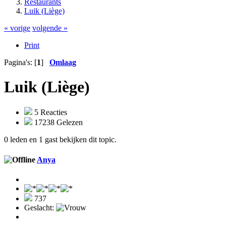
Restaurants
Luik (Liège)
« vorige
volgende »
Print
Pagina's: [
1
]
Omlaag
Luik (Liège)
5 Reacties
17238 Gelezen
0 leden en 1 gast bekijken dit topic.
Anya
737
Geslacht: