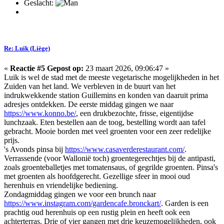
Geslacht:
Re: Luik (Liège)
«
Reactie #5 Gepost op:
23 maart 2026, 09:06:47 »
Luik is wel de stad met de meeste vegetarische mogelijkheden in het
Zuiden van het land. We verbleven in de buurt van het
indrukwekkende station Guillemins en konden van daaruit prima
adresjes ontdekken. De eerste middag gingen we naar
https://www.konno.be/
, een drukbezochte, frisse, eigentijdse
lunchzaak. Eten bestellen aan de toog, bestelling wordt aan tafel
gebracht. Mooie borden met veel groenten voor een zeer redelijke
prijs.
's Avonds pinsa bij
https://www.casaverderestaurant.com/
.
Verrassende (voor Wallonië toch) groentegerechtjes bij de antipasti,
zoals groenteballetjes met tomatensaus, of gegrilde groenten. Pinsa's
met groenten als hoofdgerecht. Gezellige sfeer in mooi oud
herenhuis en vriendelijke bediening.
Zondagmiddag gingen we voor een brunch naar
https://www.instagram.com/gardencafe.bronckart/
. Garden is een
prachtig oud herenhuis op een rustig plein en heeft ook een
achterterras. Drie of vier gangen met drie keuzemogelijkheden, ook