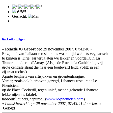
6.585
Geslacht:
Re:Luik (Liège)
«
Reactie #3 Gepost op:
29 november 2007, 07:42:40 »
Er zijn tal van Italiaanse restaurants waar altijd wel iets vegetarisch
te krijgen is. Drie jaar terug aten we lekker en voordelig in La
Trattoria in de rue d'Amay. (Als je de Rue de la Cathédrale, vrij
grote centrale straat die naar een boulevard leidt, volgt: in een
zijstraat rechts.)
Aparte beignets van artisjokken en groentenlasagne.
Verder, zoals ook hierboven gezegd, Libanees restaurant Le
Phénicien,
op de Place Cockerill, tegen unief, met de gekende Libanese
lekkernijen als falafel,
tabboulé, auberginepuree...(
www.le-phenicien.com
)
«
Laatst bewerkt op: 29 november 2007, 07:43:41 door karl
»
Gelogd