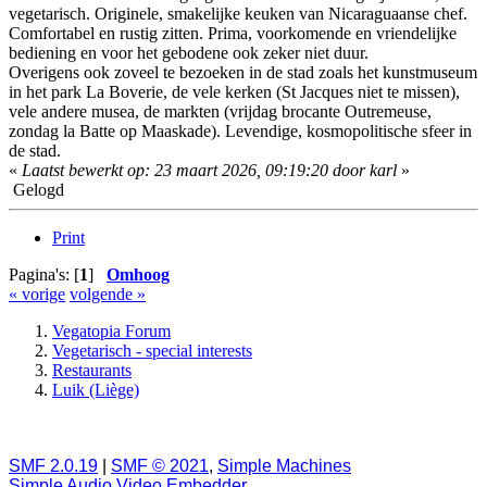
vegetarisch. Originele, smakelijke keuken van Nicaraguaanse chef.
Comfortabel en rustig zitten. Prima, voorkomende en vriendelijke
bediening en voor het gebodene ook zeker niet duur.
Overigens ook zoveel te bezoeken in de stad zoals het kunstmuseum
in het park La Boverie, de vele kerken (St Jacques niet te missen),
vele andere musea, de markten (vrijdag brocante Outremeuse,
zondag la Batte op Maaskade). Levendige, kosmopolitische sfeer in
de stad.
«
Laatst bewerkt op: 23 maart 2026, 09:19:20 door karl
»
Gelogd
Print
Pagina's: [
1
]
Omhoog
« vorige
volgende »
Vegatopia Forum
Vegetarisch - special interests
Restaurants
Luik (Liège)
SMF 2.0.19
|
SMF © 2021
,
Simple Machines
Simple Audio Video Embedder