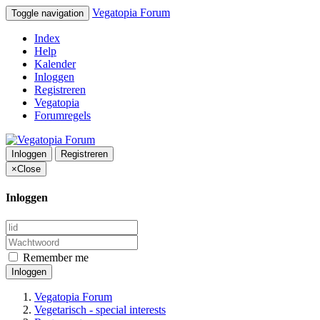
Vegatopia Forum
Toggle navigation
Index
Help
Kalender
Inloggen
Registreren
Vegatopia
Forumregels
Inloggen
Registreren
×
Close
Inloggen
Remember me
Inloggen
Vegatopia Forum
Vegetarisch - special interests