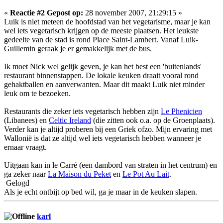
«
Reactie #2 Gepost op:
28 november 2007, 21:29:15 »
Luik is niet meteen de hoofdstad van het vegetarisme, maar je kan
wel iets vegetarisch krijgen op de meeste plaatsen. Het leukste
gedeelte van de stad is rond Place Saint-Lambert. Vanaf Luik-
Guillemin geraak je er gemakkelijk met de bus.
Ik moet Nick wel gelijk geven, je kan het best een 'buitenlands'
restaurant binnenstappen. De lokale keuken draait vooral rond
gehaktballen en aanverwanten. Maar dit maakt Luik niet minder
leuk om te bezoeken.
Restaurants die zeker iets vegetarisch hebben zijn
Le Phenicien
(Libanees) en
Celtic Ireland
(die zitten ook o.a. op de Groenplaats).
Verder kan je altijd proberen bij een Griek ofzo. Mijn ervaring met
Wallonië is dat ze altijd wel iets vegetarisch hebben wanneer je
ernaar vraagt.
Uitgaan kan in le Carré (een dambord van straten in het centrum) en
ga zeker naar
La Maison du Peket
en
Le Pot Au Lait
.
Gelogd
Als je echt ontbijt op bed wil, ga je maar in de keuken slapen.
karl