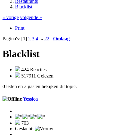
Restaurants
Blacklist
« vorige
volgende »
Print
Pagina's: [
1
]
2
3
4
...
22
Omlaag
Blacklist
424 Reacties
517911 Gelezen
0 leden en 2 gasten bekijken dit topic.
Yessica
703
Geslacht: