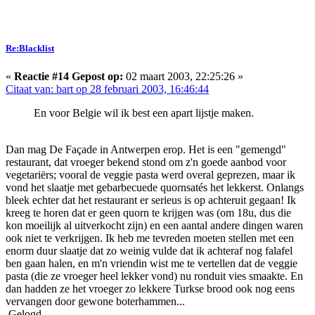
Re:Blacklist
«
Reactie #14 Gepost op:
02 maart 2003, 22:25:26 »
Citaat van: bart op 28 februari 2003, 16:46:44
En voor Belgie wil ik best een apart lijstje maken.
Dan mag De Façade in Antwerpen erop. Het is een "gemengd"
restaurant, dat vroeger bekend stond om z'n goede aanbod voor
vegetariërs; vooral de veggie pasta werd overal geprezen, maar ik
vond het slaatje met gebarbecuede quornsatés het lekkerst. Onlangs
bleek echter dat het restaurant er serieus is op achteruit gegaan! Ik
kreeg te horen dat er geen quorn te krijgen was (om 18u, dus die
kon moeilijk al uitverkocht zijn) en een aantal andere dingen waren
ook niet te verkrijgen. Ik heb me tevreden moeten stellen met een
enorm duur slaatje dat zo weinig vulde dat ik achteraf nog falafel
ben gaan halen, en m'n vriendin wist me te vertellen dat de veggie
pasta (die ze vroeger heel lekker vond) nu ronduit vies smaakte. En
dan hadden ze het vroeger zo lekkere Turkse brood ook nog eens
vervangen door gewone boterhammen...
Gelogd