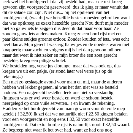
leek wel het hoofdgerecht dat zij besteld had, maar de rest kreeg
gewoon zijn voorgerecht geserveerd, dus ik ging er maar vanuit dat
dit de salade zou zijn. Niet dus... bij het opdienen van het
hoofdgerecht, (waarbij we hetzelfde bestek moesten gebruiken want
dat was op)kreeg ze exaxt hetzelfde gerecht Nou durft mijn moeder
niet zo gauw iets te zeggen dus deed ik dat maar voor haar. Ze
zouden gauw iets anders maken. Kreeg ze een bord rijst met een
paar kleine stukjes groente erdoor. Zonder kruiden of iets.. was echt
heel flauw. Mijn gerecht was erg flauwtjes en de noedels waren niet
knapperig maar zacht en volgens mij is het dan gewoon mihoen,
maar dat weet ik niet zeker en mijn broer die een zoet gerecht
bestelde, kreeg een pittige schotel.
We bestelden nog verse jus d'orange, maar dat was ook op, dus
kregen we uit een pakje. (er stond later wel verse jus op de
rekening..)
Een niet zo geslaagde avond voor mam en mij, maar de anderen
hebben wel lekker gegeten, al was het dan niet was ze besteld
hadden. Een nagerecht bestellen leek ons niet zo verstandig
(intussen was er wel weer bestek en werd er schoon bestek
neergelegd op onze vuile servetten...) en kwam de rekening.
Hadden ze het hoofdgerecht van mam gewoon voor de volle mep
geteld ( f 32,50) Ik zei dat we natuurlijk niet f 22,50 gingen betalen
voor een voorgerecht en nog eens f 32,50 voor exact hetzelfde
hoofdgerecht. Dat extra bordje rijst is natuurlijk nooit f 32,50 waard.
Ze begreep niet waar ik het over had, want ze had ons nog