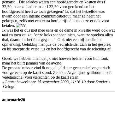
gematst... Die salades waren een hoofdgerecht en kostten dus f
32,50 maar ze had er maar f 22,50 voor gerekend en het
hoofdgerecht heeft ze toch gekregen? Ja, dat het hetzelfde was
kwam door een interne communicatiefout, maar ze heeft het
gekregen, zelfs met een extra bordje rijst dus moet ze er ook voor
betalen.
Ik was het er dus niet mee eens en de dame in kwestie werd ook wat
taai en toen zei ze; "onze koks snappen niets, want ze spreken allen
thai, daarom is het fout gegaan." Ook niet een bijster slimme
opmerking. Gelukkig mengde de bedrijfsleider zich in het gesprek
en hij streepte de verse jus en het hoofdgerecht van de rekening af.
Goed, we hebben uiteindelijk niet hoeven betalen voor hun fout,
maar het blijft jammer van de avond.
De grootste misser vind ik nog altijd dat er geen enkel vegetarisch
voorgerecht op de kaart stond. Zelfs de Argentijnse grillroom heeft
vegetarische (voor)gerechten op de kaart staan...
«
Laatst bewerkt op: 15 september 2003, 11:16:10 door Sander
»
Gelogd
annemarie26