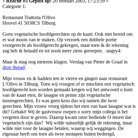
«
Reactie #5 Gepost op:
20 februari 2003, 17:23:59 »
Categorie 1:
Restaurant Trattoria l'Olivo
Heuvel 41 5038CS Tilburg
Geen vegetarische hoofdgerechten op de kaart. Ook niet bereid om
er wat moois van te maken. Op verzoek een dubbele portie
voorgerecht als hoofdgerecht gekregen, maar toen ik de rekening
zag heb ik betaald en tot nooit meer ziens geroepen. :angry4:
Maar ik mag nog nieteens klagen. Verslag van Pieter de Graaf in
deze thread
:
Mijn vrouw en ik hadden iets te vieren en gingen naar restaurant
L'Olivo in Tilburg. Toen wij vroegen of er mischien een vegetarisch
hoofdgerecht kon worden gemaakt kregen wij het antwoord u kunt
van de kaart eten, de lasagne en penne zijn vegetarische
tussengerechten. Er was geen keus dus wij namen die twee
gerechten. Mijn vrouw vroeg tijdens het eten van haar lasagne wat is
dit? Gehakt! Wij de gastvrouw roepen o sorry mijn collega is het
vergeten door te geven. Daarop kwam onze bediende O moest dat
vegetarisch zijn dan? Wij wilde natuurlijk gelijk de rekening, maar
wilde niet voor de lasagne betalen, waarop wij weggingen. De
eigenaar heeft ons toen als twee snotapen buiten bedreigd,