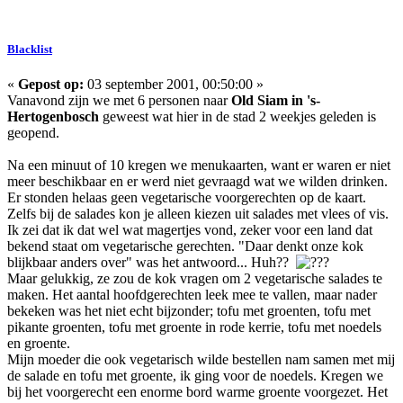
Blacklist
«
Gepost op:
03 september 2001, 00:50:00 »
Vanavond zijn we met 6 personen naar
Old Siam in 's-
Hertogenbosch
geweest wat hier in de stad 2 weekjes geleden is
geopend.
Na een minuut of 10 kregen we menukaarten, want er waren er niet
meer beschikbaar en er werd niet gevraagd wat we wilden drinken.
Er stonden helaas geen vegetarische voorgerechten op de kaart.
Zelfs bij de salades kon je alleen kiezen uit salades met vlees of vis.
Ik zei dat ik dat wel wat magertjes vond, zeker voor een land dat
bekend staat om vegetarische gerechten. "Daar denkt onze kok
blijkbaar anders over" was het antwoord... Huh??
Maar gelukkig, ze zou de kok vragen om 2 vegetarische salades te
maken. Het aantal hoofdgerechten leek mee te vallen, maar nader
bekeken was het niet echt bijzonder; tofu met groenten, tofu met
pikante groenten, tofu met groente in rode kerrie, tofu met noedels
en groente.
Mijn moeder die ook vegetarisch wilde bestellen nam samen met mij
de salade en tofu met groente, ik ging voor de noedels. Kregen we
bij het voorgerecht een enorme bord warme groente voorgezet. Het