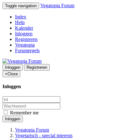
Vegatopia Forum
Toggle navigation
Index
Help
Kalender
Inloggen
Registreren
Vegatopia
Forumregels
Inloggen
Registreren
×
Close
Inloggen
Remember me
Inloggen
Vegatopia Forum
Vegetarisch - special interests