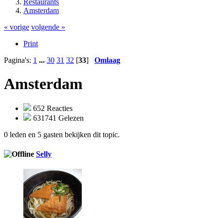
Restaurants
Amsterdam
« vorige
volgende »
Print
Pagina's:
1
...
30
31
32
[
33
]
Omlaag
Amsterdam
652 Reacties
631741 Gelezen
0 leden en 5 gasten bekijken dit topic.
Selly