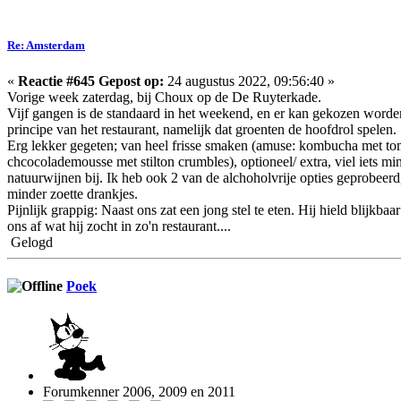
Re: Amsterdam
«
Reactie #645 Gepost op:
24 augustus 2022, 09:56:40 »
Vorige week zaterdag, bij Choux op de De Ruyterkade.
Vijf gangen is de standaard in het weekend, en er kan gekozen worden 
principe van het restaurant, namelijk dat groenten de hoofdrol spelen.
Erg lekker gegeten; van heel frisse smaken (amuse: kombucha met toma
chcocolademousse met stilton crumbles), optioneel/ extra, viel iets 
natuurwijnen bij. Ik heb ook 2 van de alchoholvrije opties geprobeerd
minder zoette drankjes.
Pijnlijk grappig: Naast ons zat een jong stel te eten. Hij hield blijkba
ons af wat hij zocht in zo'n restaurant....
Gelogd
Poek
Forumkenner 2006, 2009 en 2011