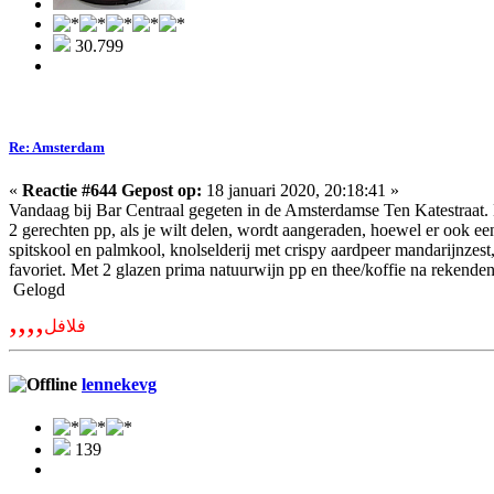
30.799
Re: Amsterdam
«
Reactie #644 Gepost op:
18 januari 2020, 20:18:41 »
Vandaag bij Bar Centraal gegeten in de Amsterdamse Ten Katestraat. L
2 gerechten pp, als je wilt delen, wordt aangeraden, hoewel er ook een
spitskool en palmkool, knolselderij met crispy aardpeer mandarijnzes
favoriet. Met 2 glazen prima natuurwijn pp en thee/koffie na rekenden 
Gelogd
,,,,
فلافل
lennekevg
139