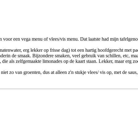
voor een vega menu of vlees/vis menu. Dat laatste had mijn tafelgenoot
tenwater, erg lekker op frisse dag) tot een hartig hoofdgerecht met p
minderin de smaak. Bijzondere smaken, veel gebruik van schillen, etc, 
, die als zelfgemaakte limonades op de kaart staan. Lekker, maar erg zoe
ar niet zo van groenten, dus at alleen z'n stukje vlees/ vis op, met de s