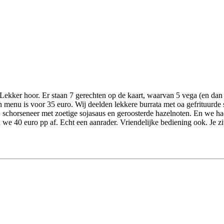
ekker hoor. Er staan 7 gerechten op de kaart, waarvan 5 vega (en dan k
 menu is voor 35 euro. Wij deelden lekkere burrata met oa gefrituurde s
t, schorseneer met zoetige sojasaus en geroosterde hazelnoten. En we h
we 40 euro pp af. Echt een aanrader. Vriendelijke bediening ook. Je zit 