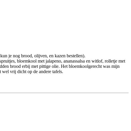
un je nog brood, olijven, en kazen bestellen).
pruitjes, bloemkool met jalapeno, ananassalsa en witlof, rolletje met
adden brood erbij met pittige olie. Het bloemkoolgerecht was mijn
wel vrij dicht op de andere tafels.