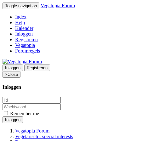
Vegatopia Forum
Toggle navigation
Index
Help
Kalender
Inloggen
Registreren
Vegatopia
Forumregels
Inloggen
Registreren
×
Close
Inloggen
Remember me
Inloggen
Vegatopia Forum
Vegetarisch - special interests