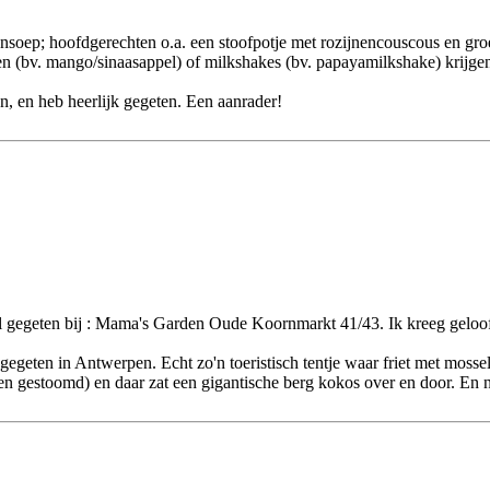
soep; hoofdgerechten o.a. een stoofpotje met rozijnencouscous en groe
ppen (bv. mango/sinaasappel) of milkshakes (bv. papayamilkshake) krijge
, en heb heerlijk gegeten. Een aanrader!
el gegeten bij : Mama's Garden Oude Koornmarkt 41/43. Ik kreeg geloof i
 gegeten in Antwerpen. Echt zo'n toeristisch tentje waar friet met moss
 en gestoomd) en daar zat een gigantische berg kokos over en door. En n