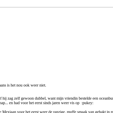
ns is het nou ook weer niet.
of hij zag zelf gewoon dubbel, want mijn vriendin bestelde een oceanbur
ap... en had voor het eerst sinds jaren weer vis op :pukey:
j de Mexiaan voor het eerst weer de ranzige, muffe smaak van gehakt i