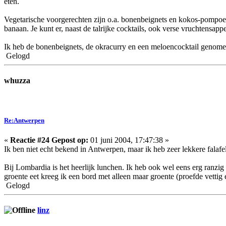
eten.
Vegetarische voorgerechten zijn o.a. bonenbeignets en kokos-pompoen
banaan. Je kunt er, naast de talrijke cocktails, ook verse vruchtensa
Ik heb de bonenbeignets, de okracurry en een meloencocktail genomen
Gelogd
whuzza
Re:Antwerpen
«
Reactie #24 Gepost op:
01 juni 2004, 17:47:38 »
Ik ben niet echt bekend in Antwerpen, maar ik heb zeer lekkere falaf
Bij Lombardia is het heerlijk lunchen. Ik heb ook wel eens erg ranzig
groente eet kreeg ik een bord met alleen maar groente (proefde vettig
Gelogd
linz