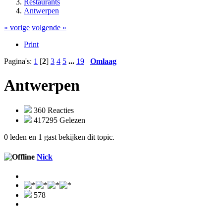
Restaurants
Antwerpen
« vorige
volgende »
Print
Pagina's:
1
[
2
]
3
4
5
...
19
Omlaag
Antwerpen
360 Reacties
417295 Gelezen
0 leden en 1 gast bekijken dit topic.
Nick
578