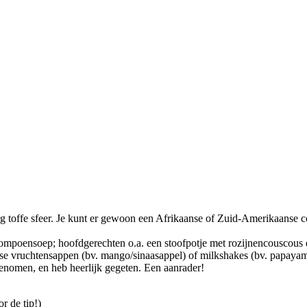
erg toffe sfeer. Je kunt er gewoon een Afrikaanse of Zuid-Amerikaanse c
ompoensoep; hoofdgerechten o.a. een stoofpotje met rozijnencouscous e
verse vruchtensappen (bv. mango/sinaasappel) of milkshakes (bv. papayam
enomen, en heb heerlijk gegeten. Een aanrader!
r de tip!)