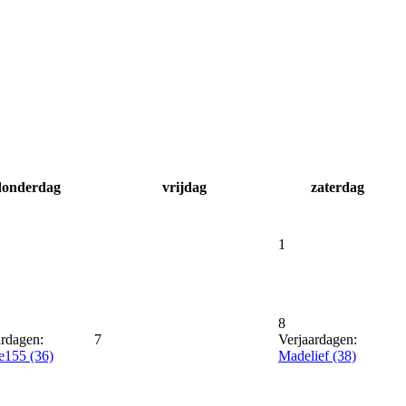
donderdag
vrijdag
zaterdag
1
8
ardagen:
7
Verjaardagen:
e155 (36)
Madelief (38)