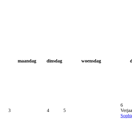
maandag
dinsdag
woensdag
6
3
4
5
Verja
Sophi