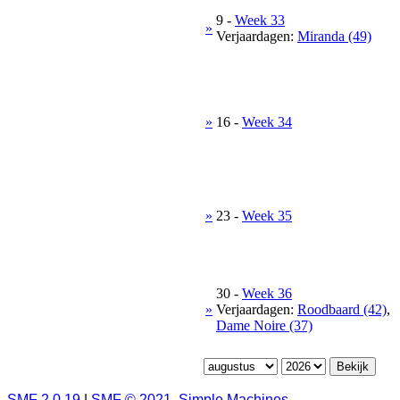
9
-
Week 33
»
Verjaardagen:
Miranda (49)
»
16
-
Week 34
»
23
-
Week 35
30
-
Week 36
»
Verjaardagen:
Roodbaard (42)
,
Dame Noire (37)
SMF 2.0.19
|
SMF © 2021
,
Simple Machines