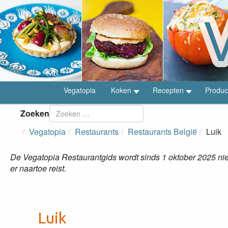
Vegatopia
Koken
Recepten
Produc
Zoeken
Vegatopia
Restaurants
Restaurants België
Luik
De Vegatopia Restaurantgids wordt sinds 1 oktober 2025 niet
er naartoe reist.
Luik