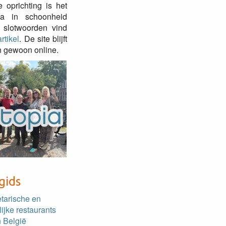
e oprichting is het
pia in schoonheid
 slotwoorden vind
rtikel
. De site blijft
 gewoon online.
gids
etarische en
lijke restaurants
 België