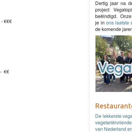
Dertig jaar na d
project Vegato
beëindigd. Onze
 - €€€
je in
ons laatste a
de komende jaren
 - €€
Restaurant
De lekkerste veg
vegetariërvriende
van Nederland en