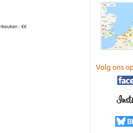
enkeuken - €€
Volg ons o