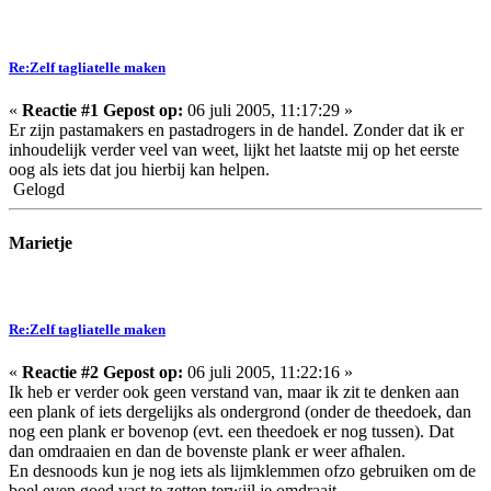
Re:Zelf tagliatelle maken
«
Reactie #1 Gepost op:
06 juli 2005, 11:17:29 »
Er zijn pastamakers en pastadrogers in de handel. Zonder dat ik er
inhoudelijk verder veel van weet, lijkt het laatste mij op het eerste
oog als iets dat jou hierbij kan helpen.
Gelogd
Marietje
Re:Zelf tagliatelle maken
«
Reactie #2 Gepost op:
06 juli 2005, 11:22:16 »
Ik heb er verder ook geen verstand van, maar ik zit te denken aan
een plank of iets dergelijks als ondergrond (onder de theedoek, dan
nog een plank er bovenop (evt. een theedoek er nog tussen). Dat
dan omdraaien en dan de bovenste plank er weer afhalen.
En desnoods kun je nog iets als lijmklemmen ofzo gebruiken om de
boel even goed vast te zetten terwijl je omdraait.