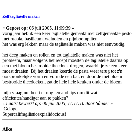
Zelf tagliatelle maken
«
Gepost op:
06 juli 2005, 11:09:39 »
vorig jaar heb ik een keer tagliatelle gemaakt met zelfgemaakte pesto
met rucola, basilicum, walnoten en pijnboompitten
het was erg lekker, maar de tagliatelle maken was niet eenvoudig
het deeg maken en rollen en tot tagliatelle maken was niet het
probleem, maar volgens het recept moesten de tagliatelle daarna op
een met bloem bestrooide theedoek drogen, waarbij je ze een keer
moest draaien. Bij het draaien keerde de pasta weer terug tot z'n
oorspronkelijke vorm en vormde een bal, en door de met bloem
bestrooide theedoeken, zat de hele hele keuken onder de bloem
mijn vraag nu: heeft er nog iemand tips om dit wat
efficienter/handiger aan te pakken?
«
Laatst bewerkt op: 06 juli 2005, 11:11:10 door Sånder
»
Gelogd
Supercalifragilisticexpialidocious!
Aiko