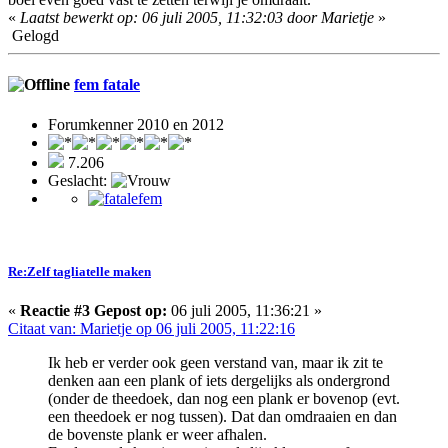
«
Laatst bewerkt op: 06 juli 2005, 11:32:03 door Marietje
»
Gelogd
fem fatale
Forumkenner 2010 en 2012
7.206
Geslacht:
Re:Zelf tagliatelle maken
«
Reactie #3 Gepost op:
06 juli 2005, 11:36:21 »
Citaat van: Marietje op 06 juli 2005, 11:22:16
Ik heb er verder ook geen verstand van, maar ik zit te
denken aan een plank of iets dergelijks als ondergrond
(onder de theedoek, dan nog een plank er bovenop (evt.
een theedoek er nog tussen). Dat dan omdraaien en dan
de bovenste plank er weer afhalen.