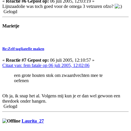
«
Reactie #6 Gepost op:
06 juli 2005, 12:03:19 »
Lijnzaadolie was toch goed voor de omega 3 vetzuren ofzo?
Gelogd
Marietje
Re:Zelf tagliatelle maken
«
Reactie #7 Gepost op:
06 juli 2005, 12:10:57 »
Citaat van: fem fatale op 06 juli 2005, 12:02:06
een grote houten stok om zwaardvechten mee te
oefenen
Oh ja, ik snap het al. Volgens mij kun je er dan wel gewoon een
theedoek onder hangen.
Gelogd
Laurita_27