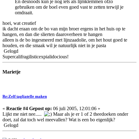
En desnoods kun je nog iets als lijmklemmen ofzo
gebruiken om de boel even goed vast te zetten terwijl je
omdraait.
hoei, wat creatief
ik dacht eraan om de bo van mijn broer ergens in het huis op te
hangen, en dan die slierten daaroverheen te hangen
alleen is de bo ingesmeerd met lijnzaadolie, om het hout goed te
houden, en die smaak wil je natuurlijk niet in je pasta
Gelogd
Supercalifragilisticexpialidocious!
Marietje
Re:Zelf tagliatelle maken
«
Reactie #4 Gepost op:
06 juli 2005, 12:01:06 »
Lijkt me niet nee.....
Maar als je er 1 of 2 theedoeken onder
doet, zal dat toch wel meevallen? Wat is een bo eigenlijk?
Gelogd