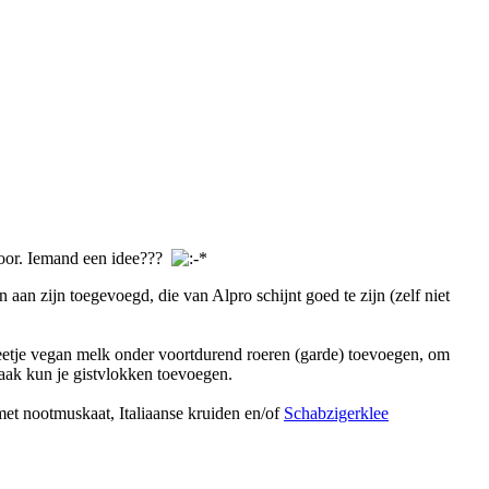
f voor. Iemand een idee???
 aan zijn toegevoegd, die van Alpro schijnt goed te zijn (zelf niet
n beetje vegan melk onder voortdurend roeren (garde) toevoegen, om
aak kun je gistvlokken toevoegen.
 met nootmuskaat, Italiaanse kruiden en/of
Schabzigerklee