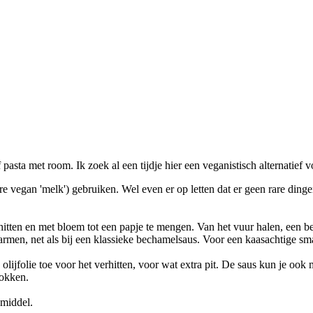
f pasta met room. Ik zoek al een tijdje hier een veganistisch alternatie
e vegan 'melk') gebruiken. Wel even er op letten dat er geen rare dingen
 verhitten en met bloem tot een papje te mengen. Van het vuur halen, ee
armen, net als bij een klassieke bechamelsaus. Voor een kaasachtige sm
olijfolie toe voor het verhitten, voor wat extra pit. De saus kun je ook
lokken.
dmiddel.