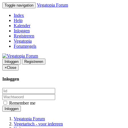
Vegatopia Forum
Toggle navigation
Index
Help
Kalender
Inloggen
Registreren
Vegatopia
Forumregels
Inloggen
Registreren
×
Close
Inloggen
Remember me
Inloggen
Vegatopia Forum
Vegetarisch - voor iedereen