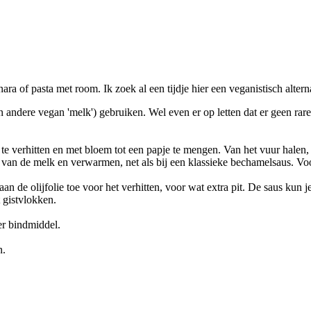
nara of pasta met room. Ik zoek al een tijdje hier een veganistisch alte
n andere vegan 'melk') gebruiken. Wel even er op letten dat er geen rare
jd) te verhitten en met bloem tot een papje te mengen. Van het vuur hale
 van de melk en verwarmen, net als bij een klassieke bechamelsaus. Vo
an de olijfolie toe voor het verhitten, voor wat extra pit. De saus kun
 gistvlokken.
er bindmiddel.
n.