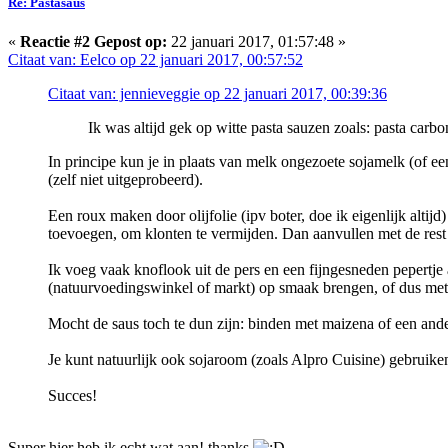
Re: Pastasaus
«
Reactie #2 Gepost op:
22 januari 2017, 01:57:48 »
Citaat van: Eelco op 22 januari 2017, 00:57:52
Citaat van: jennieveggie op 22 januari 2017, 00:39:36
Ik was altijd gek op witte pasta sauzen zoals: pasta carbo
In principe kun je in plaats van melk ongezoete sojamelk (of ee
(zelf niet uitgeprobeerd).
Een roux maken door olijfolie (ipv boter, doe ik eigenlijk alti
toevoegen, om klonten te vermijden. Dan aanvullen met de rest
Ik voeg vaak knoflook uit de pers en een fijngesneden pepertje a
(natuurvoedingswinkel of markt) op smaak brengen, of dus met
Mocht de saus toch te dun zijn: binden met maizena of een and
Je kunt natuurlijk ook sojaroom (zoals Alpro Cuisine) gebruike
Succes!
Super hier heb ik echt wat aan! thanks