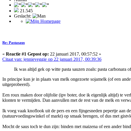
21.545
Geslacht:
Re: Pastasaus
«
Reactie #1 Gepost op:
22 januari 2017, 00:57:52 »
Citaat van: jennieveggie op 22 januari 2017, 00:39:36
Ik was altijd gek op witte pasta sauzen zoals: pasta carbonara o
In principe kun je in plaats van melk ongezoete sojamelk (of een ander
uitgeprobeerd).
Een roux maken door olijfolie (ipv boter, doe ik eigenlijk altijd) te
klonten te vermijden. Dan aanvullen met de rest van de melk en verw
Ik voeg vaak knoflook uit de pers en een fijngesneden pepertje aan de 
(natuurvoedingswinkel of markt) op smaak brengen, of dus met gistv
Mocht de saus toch te dun zijn: binden met maizena of een ander bin