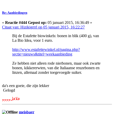
Re: Aanbiedingen
«
Reactie #444 Gepost op:
05 januari 2015, 16:36:49 »
Citaat van: Hizikigrrrl op 05 januari 2015, 16:22:27
Bij de Estafette biowinkels: bonen in blik (400 g), van
La Bio Idea, voor 1 euro.
http://www.estafettewinkel.nl/pagina.php?
sectie=nieuws&titel=weekaanbieding
Ze hebben niet alleen rode nierbonen, maar ook zwarte
bonen, kikkererwten, van die Italiaanse reuzebonen en
linzen, allemaal zonder toegevoegde suiker.
da's een goeie, die zijn lekker
Gelogd
,,,,
فلافل
meisbaer