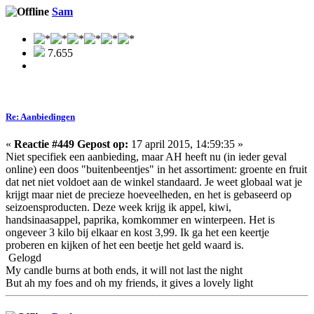
Sam
7.655
Re: Aanbiedingen
«
Reactie #449 Gepost op:
17 april 2015, 14:59:35 »
Niet specifiek een aanbieding, maar AH heeft nu (in ieder geval
online) een doos "buitenbeentjes" in het assortiment: groente en fruit
dat net niet voldoet aan de winkel standaard. Je weet globaal wat je
krijgt maar niet de precieze hoeveelheden, en het is gebaseerd op
seizoensproducten. Deze week krijg ik appel, kiwi,
handsinaasappel, paprika, komkommer en winterpeen. Het is
ongeveer 3 kilo bij elkaar en kost 3,99. Ik ga het een keertje
proberen en kijken of het een beetje het geld waard is.
Gelogd
My candle burns at both ends, it will not last the night
But ah my foes and oh my friends, it gives a lovely light