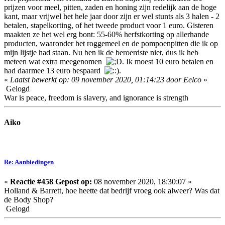
prijzen voor meel, pitten, zaden en honing zijn redelijk aan de hoge
kant, maar vrijwel het hele jaar door zijn er wel stunts als 3 halen - 2
betalen, stapelkorting, of het tweede product voor 1 euro. Gisteren
maakten ze het wel erg bont: 55-60% herfstkorting op allerhande
producten, waaronder het roggemeel en de pompoenpitten die ik op
mijn lijstje had staan. Nu ben ik de beroerdste niet, dus ik heb
meteen wat extra meegenomen
. Ik moest 10 euro betalen en
had daarmee 13 euro bespaard
.
«
Laatst bewerkt op: 09 november 2020, 01:14:23 door Eelco
»
Gelogd
War is peace, freedom is slavery, and ignorance is strength
Aiko
Re: Aanbiedingen
«
Reactie #458 Gepost op:
08 november 2020, 18:30:07 »
Holland & Barrett, hoe heette dat bedrijf vroeg ook alweer? Was dat
de Body Shop?
Gelogd