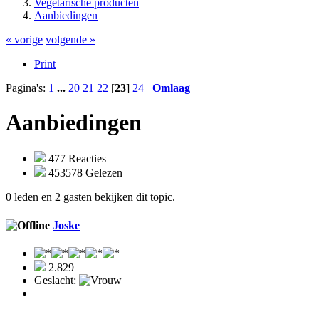
Vegetarische producten
Aanbiedingen
« vorige
volgende »
Print
Pagina's:
1
...
20
21
22
[
23
]
24
Omlaag
Aanbiedingen
477 Reacties
453578 Gelezen
0 leden en 2 gasten bekijken dit topic.
Joske
2.829
Geslacht: