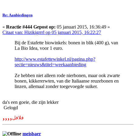
Re: Aanbiedingen
«
Reactie #444 Gepost op:
05 januari 2015, 16:36:49 »
Citaat van: Hizikigrrrl op 05 januari 2015, 16:22:27
Bij de Estafette biowinkels: bonen in blik (400 g), van
La Bio Idea, voor 1 euro.
http://www.estafettewinkel.nl/pagina.php?
sectie=nieuws&titel=weekaanbieding
Ze hebben niet alleen rode nierbonen, maar ook zwarte
bonen, kikkererwten, van die Italiaanse reuzebonen en
linzen, allemaal zonder toegevoegde suiker.
da's een goeie, die zijn lekker
Gelogd
,,,,
فلافل
meisbaer