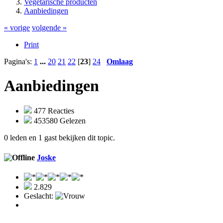
Vegetarische producten
Aanbiedingen
« vorige
volgende »
Print
Pagina's:
1
...
20
21
22
[
23
]
24
Omlaag
Aanbiedingen
477 Reacties
453580 Gelezen
0 leden en 1 gast bekijken dit topic.
Joske
2.829
Geslacht: