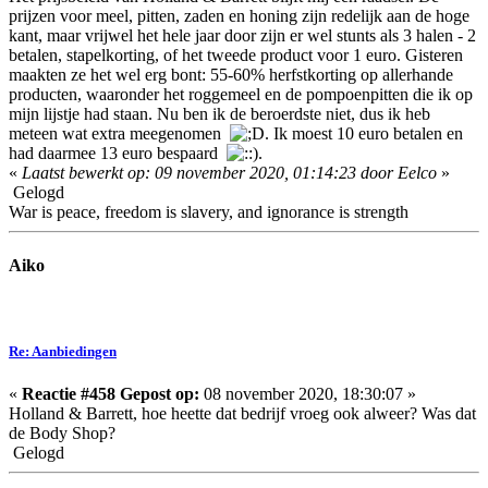
prijzen voor meel, pitten, zaden en honing zijn redelijk aan de hoge
kant, maar vrijwel het hele jaar door zijn er wel stunts als 3 halen - 2
betalen, stapelkorting, of het tweede product voor 1 euro. Gisteren
maakten ze het wel erg bont: 55-60% herfstkorting op allerhande
producten, waaronder het roggemeel en de pompoenpitten die ik op
mijn lijstje had staan. Nu ben ik de beroerdste niet, dus ik heb
meteen wat extra meegenomen
. Ik moest 10 euro betalen en
had daarmee 13 euro bespaard
.
«
Laatst bewerkt op: 09 november 2020, 01:14:23 door Eelco
»
Gelogd
War is peace, freedom is slavery, and ignorance is strength
Aiko
Re: Aanbiedingen
«
Reactie #458 Gepost op:
08 november 2020, 18:30:07 »
Holland & Barrett, hoe heette dat bedrijf vroeg ook alweer? Was dat
de Body Shop?
Gelogd