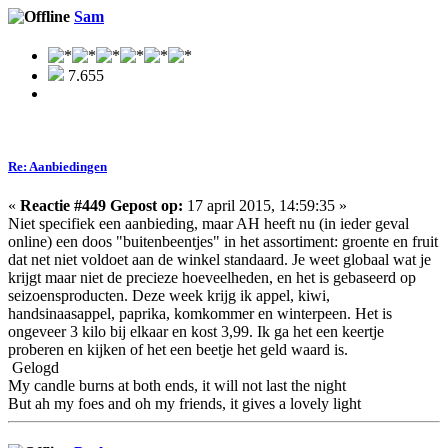
Sam
7.655
Re: Aanbiedingen
«
Reactie #449 Gepost op:
17 april 2015, 14:59:35 »
Niet specifiek een aanbieding, maar AH heeft nu (in ieder geval
online) een doos "buitenbeentjes" in het assortiment: groente en fruit
dat net niet voldoet aan de winkel standaard. Je weet globaal wat je
krijgt maar niet de precieze hoeveelheden, en het is gebaseerd op
seizoensproducten. Deze week krijg ik appel, kiwi,
handsinaasappel, paprika, komkommer en winterpeen. Het is
ongeveer 3 kilo bij elkaar en kost 3,99. Ik ga het een keertje
proberen en kijken of het een beetje het geld waard is.
Gelogd
My candle burns at both ends, it will not last the night
But ah my foes and oh my friends, it gives a lovely light