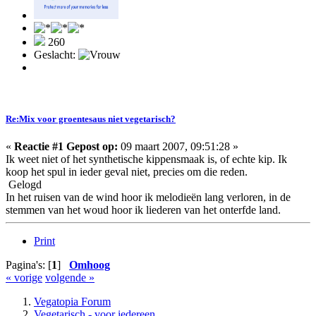
260
Geslacht:
Re:Mix voor groentesaus niet vegetarisch?
«
Reactie #1 Gepost op:
09 maart 2007, 09:51:28 »
Ik weet niet of het synthetische kippensmaak is, of echte kip. Ik
koop het spul in ieder geval niet, precies om die reden.
Gelogd
In het ruisen van de wind hoor ik melodieën lang verloren, in de
stemmen van het woud hoor ik liederen van het onterfde land.
Print
Pagina's: [
1
]
Omhoog
« vorige
volgende »
Vegatopia Forum
Vegetarisch - voor iedereen