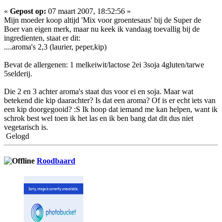
«
Gepost op:
07 maart 2007, 18:52:56 »
Mijn moeder koop altijd 'Mix voor groentesaus' bij de Super de
Boer van eigen merk, maar nu keek ik vandaag toevallig bij de
ingredienten, staat er dit:
....aroma's 2,3 (laurier, peper,kip)
Bevat de allergenen: 1 melkeiwit/lactose 2ei 3soja 4gluten/tarwe
5selderij.
Die 2 en 3 achter aroma's staat dus voor ei en soja. Maar wat
betekend die kip daarachter? Is dat een aroma? Of is er echt iets van
een kip doorgegooid? :S Ik hoop dat iemand me kan helpen, want ik
schrok best wel toen ik het las en ik ben bang dat dit dus niet
vegetarisch is.
Gelogd
Roodbaard