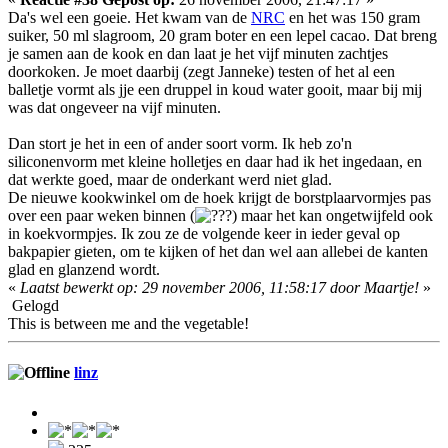
Da's wel een goeie. Het kwam van de
NRC
en het was 150 gram
suiker, 50 ml slagroom, 20 gram boter en een lepel cacao. Dat breng
je samen aan de kook en dan laat je het vijf minuten zachtjes
doorkoken. Je moet daarbij (zegt Janneke) testen of het al een
balletje vormt als jje een druppel in koud water gooit, maar bij mij
was dat ongeveer na vijf minuten.
Dan stort je het in een of ander soort vorm. Ik heb zo'n
siliconenvorm met kleine holletjes en daar had ik het ingedaan, en
dat werkte goed, maar de onderkant werd niet glad.
De nieuwe kookwinkel om de hoek krijgt de borstplaarvormjes pas
over een paar weken binnen (
) maar het kan ongetwijfeld ook
in koekvormpjes. Ik zou ze de volgende keer in ieder geval op
bakpapier gieten, om te kijken of het dan wel aan allebei de kanten
glad en glanzend wordt.
«
Laatst bewerkt op: 29 november 2006, 11:58:17 door Maartje!
»
Gelogd
This is between me and the vegetable!
linz