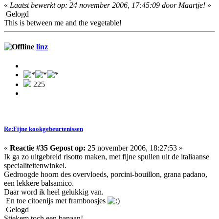
«
Laatst bewerkt op: 24 november 2006, 17:45:09 door Maartje!
»
Gelogd
This is between me and the vegetable!
linz
225
Re:Fijne kookgebeurtenissen
«
Reactie #35 Gepost op:
25 november 2006, 18:27:53 »
Ik ga zo uitgebreid risotto maken, met fijne spullen uit de italiaanse
specialiteitenwinkel.
Gedroogde hoorn des overvloeds, porcini-bouillon, grana padano,
een lekkere balsamico.
Daar word ik heel gelukkig van.
En toe citoenijs met framboosjes
Gelogd
Stiekem toch een banaan!