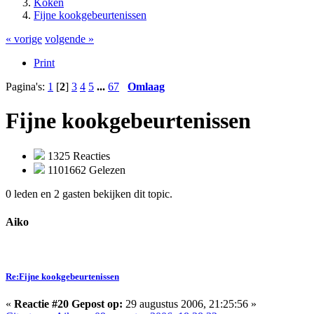
Koken
Fijne kookgebeurtenissen
« vorige
volgende »
Print
Pagina's:
1
[
2
]
3
4
5
...
67
Omlaag
Fijne kookgebeurtenissen
1325 Reacties
1101662 Gelezen
0 leden en 2 gasten bekijken dit topic.
Aiko
Re:Fijne kookgebeurtenissen
«
Reactie #20 Gepost op:
29 augustus 2006, 21:25:56 »