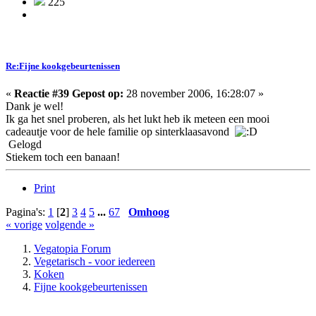
225
Re:Fijne kookgebeurtenissen
«
Reactie #39 Gepost op:
28 november 2006, 16:28:07 »
Dank je wel!
Ik ga het snel proberen, als het lukt heb ik meteen een mooi
cadeautje voor de hele familie op sinterklaasavond
Gelogd
Stiekem toch een banaan!
Print
Pagina's:
1
[
2
]
3
4
5
...
67
Omhoog
« vorige
volgende »
Vegatopia Forum
Vegetarisch - voor iedereen
Koken
Fijne kookgebeurtenissen