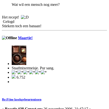
Wat wil een mensch nog meer?
Het recept!
Gelogd
Stiekem toch een banaan!
Maartje!
Staafmixermeisje. Pur sang.
6.752
Re:Fijne kookgebeurtenissen
«
Reactie #38 Gepost op:
26 november 2006, 21:47:17 »