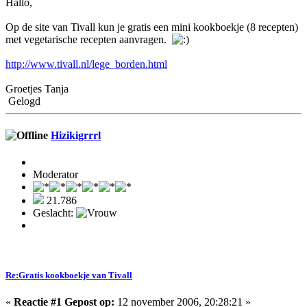
Hallo,
Op de site van Tivall kun je gratis een mini kookboekje (8 recepten)
met vegetarische recepten aanvragen.
http://www.tivall.nl/lege_borden.html
Groetjes Tanja
Gelogd
Hizikigrrrl
Moderator
21.786
Geslacht:
Re:Gratis kookboekje van Tivall
«
Reactie #1 Gepost op:
12 november 2006, 20:28:21 »