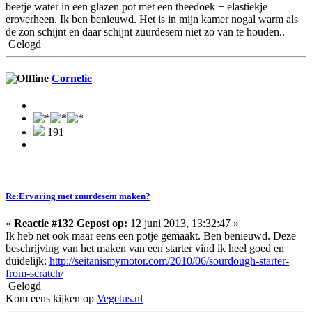
beetje water in een glazen pot met een theedoek + elastiekje
eroverheen. Ik ben benieuwd. Het is in mijn kamer nogal warm als
de zon schijnt en daar schijnt zuurdesem niet zo van te houden..
Gelogd
Cornelie
191
Re:Ervaring met zuurdesem maken?
«
Reactie #132 Gepost op:
12 juni 2013, 13:32:47 »
Ik heb net ook maar eens een potje gemaakt. Ben benieuwd. Deze
beschrijving van het maken van een starter vind ik heel goed en
duidelijk:
http://seitanismymotor.com/2010/06/sourdough-starter-
from-scratch/
Gelogd
Kom eens kijken op
Vegetus.nl