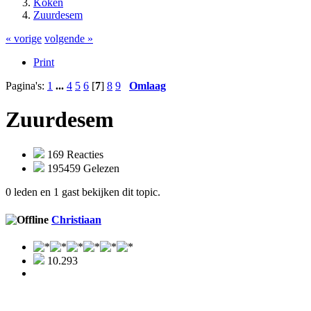
Koken
Zuurdesem
« vorige
volgende »
Print
Pagina's:
1
...
4
5
6
[
7
]
8
9
Omlaag
Zuurdesem
169 Reacties
195459 Gelezen
0 leden en 1 gast bekijken dit topic.
Christiaan
10.293