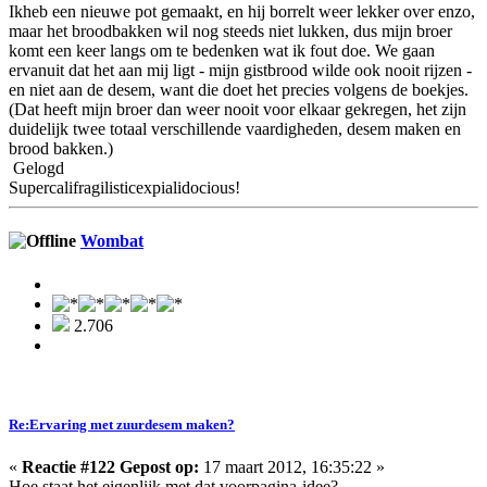
Ikheb een nieuwe pot gemaakt, en hij borrelt weer lekker over enzo,
maar het broodbakken wil nog steeds niet lukken, dus mijn broer
komt een keer langs om te bedenken wat ik fout doe. We gaan
ervanuit dat het aan mij ligt - mijn gistbrood wilde ook nooit rijzen -
en niet aan de desem, want die doet het precies volgens de boekjes.
(Dat heeft mijn broer dan weer nooit voor elkaar gekregen, het zijn
duidelijk twee totaal verschillende vaardigheden, desem maken en
brood bakken.)
Gelogd
Supercalifragilisticexpialidocious!
Wombat
2.706
Re:Ervaring met zuurdesem maken?
«
Reactie #122 Gepost op:
17 maart 2012, 16:35:22 »
Hoe staat het eigenlijk met dat voorpagina-idee?