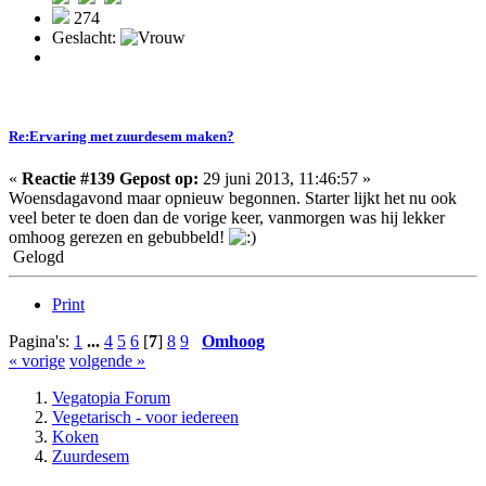
274
Geslacht:
Re:Ervaring met zuurdesem maken?
«
Reactie #139 Gepost op:
29 juni 2013, 11:46:57 »
Woensdagavond maar opnieuw begonnen. Starter lijkt het nu ook
veel beter te doen dan de vorige keer, vanmorgen was hij lekker
omhoog gerezen en gebubbeld!
Gelogd
Print
Pagina's:
1
...
4
5
6
[
7
]
8
9
Omhoog
« vorige
volgende »
Vegatopia Forum
Vegetarisch - voor iedereen
Koken
Zuurdesem