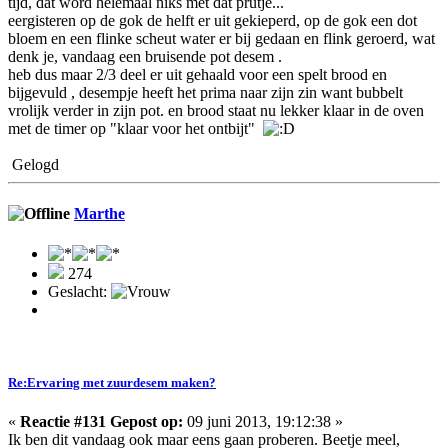
tijd, dat word helemaal niks met dat prutje...
eergisteren op de gok de helft er uit gekieperd, op de gok een dot
bloem en een flinke scheut water er bij gedaan en flink geroerd, wat
denk je, vandaag een bruisende pot desem .
heb dus maar 2/3 deel er uit gehaald voor een spelt brood en
bijgevuld , desempje heeft het prima naar zijn zin want bubbelt
vrolijk verder in zijn pot. en brood staat nu lekker klaar in de oven
met de timer op "klaar voor het ontbijt"
Gelogd
Marthe
274
Geslacht:
Re:Ervaring met zuurdesem maken?
«
Reactie #131 Gepost op:
09 juni 2013, 19:12:38 »
Ik ben dit vandaag ook maar eens gaan proberen. Beetje meel,