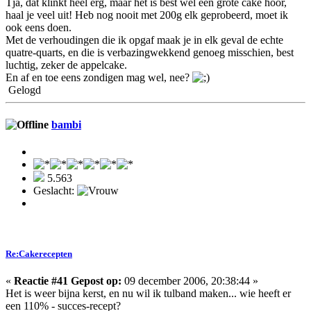
Tja, dat klinkt heel erg, maar het is best wel een grote cake hoor,
haal je veel uit! Heb nog nooit met 200g elk geprobeerd, moet ik
ook eens doen.
Met de verhoudingen die ik opgaf maak je in elk geval de echte
quatre-quarts, en die is verbazingwekkend genoeg misschien, best
luchtig, zeker de appelcake.
En af en toe eens zondigen mag wel, nee?
Gelogd
bambi
5.563
Geslacht:
Re:Cakerecepten
«
Reactie #41 Gepost op:
09 december 2006, 20:38:44 »
Het is weer bijna kerst, en nu wil ik tulband maken... wie heeft er
een 110% - succes-recept?