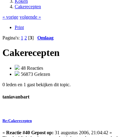
Koken
Cakerecepten
« vorige
volgende »
Print
Pagina's:
1
2
[
3
]
Omlaag
Cakerecepten
48 Reacties
56873 Gelezen
0 leden en 1 gast bekijken dit topic.
taniavanbart
Re:Cakerecepten
«
Reactie #40 Gepost op:
31 augustus 2006, 21:04:42 »