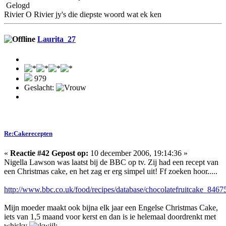
Gelogd
Rivier O Rivier jy's die diepste woord wat ek ken
Laurita_27
979
Geslacht:
Re:Cakerecepten
«
Reactie #42 Gepost op:
10 december 2006, 19:14:36 »
Nigella Lawson was laatst bij de BBC op tv. Zij had een recept van
een Christmas cake, en het zag er erg simpel uit! Ff zoeken hoor.....
http://www.bbc.co.uk/food/recipes/database/chocolatefruitcake_8467
Mijn moeder maakt ook bijna elk jaar een Engelse Christmas Cake,
iets van 1,5 maand voor kerst en dan is ie helemaal doordrenkt met
whisky