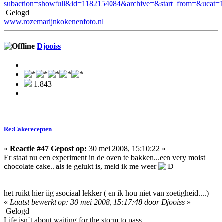
subaction=showfull&id=1182154084&archive=&start_from=&ucat
Gelogd
www.rozemarijnkokenenfoto.nl
Djooiss
1.843
Re:Cakerecepten
«
Reactie #47 Gepost op:
30 mei 2008, 15:10:22 »
Er staat nu een experiment in de oven te bakken...een very moist
chocolate cake.. als ie gelukt is, meld ik me weer
het ruikt hier iig asociaal lekker ( en ik hou niet van zoetigheid....)
«
Laatst bewerkt op: 30 mei 2008, 15:17:48 door Djooiss
»
Gelogd
Life isn´t about waiting for the storm to pass..