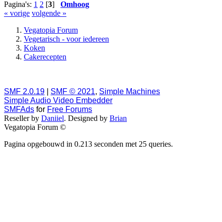
Pagina's:
1
2
[
3
]
Omhoog
« vorige
volgende »
Vegatopia Forum
Vegetarisch - voor iedereen
Koken
Cakerecepten
SMF 2.0.19
|
SMF © 2021
,
Simple Machines
Simple Audio Video Embedder
SMFAds
for
Free Forums
Reseller by
Daniiel
. Designed by
Brian
Vegatopia Forum ©
Pagina opgebouwd in 0.213 seconden met 25 queries.