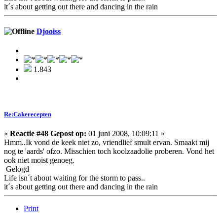
it´s about getting out there and dancing in the rain
Djooiss
1.843
Re:Cakerecepten
«
Reactie #48 Gepost op:
01 juni 2008, 10:09:11 »
Hmm..Ik vond de keek niet zo, vriendlief smult ervan. Smaakt mij
nog te 'aards' ofzo. Misschien toch koolzaadolie proberen. Vond het
ook niet moist genoeg.
Gelogd
Life isn´t about waiting for the storm to pass..
it´s about getting out there and dancing in the rain
Print