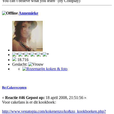
You can’t believe what you learn" (by Coldplay)
Annemieke
18.716
Geslacht:
Re:Cakerecepten
«
Reactie #46 Gepost op:
18 april 2008, 21:51:56 »
Voor cakefans is er dit kookboek:
http://www.vegatopia.com/kokenenzo/ko&zo_kookboeken.php?