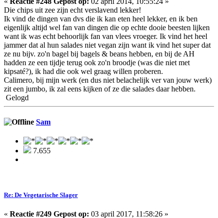
«
Reactie #248 Gepost op:
02 april 2014, 10:55:24 »
Die chips uit zee zijn echt verslavend lekker!
Ik vind de dingen van dvs die ik kan eten heel lekker, en ik ben
eigenlijk altijd wel fan van dingen die op echte dooie beesten lijken
want ik was echt behoorlijk fan van vlees vroeger. Ik vind het heel
jammer dat al hun salades niet vegan zijn want ik vind het super dat
ze nu bijv. zo'n bagel bij bagels & beans hebben, en bij de AH
hadden ze een tijdje terug ook zo'n broodje (was die niet met
kipsaté?), ik had die ook wel graag willen proberen.
Calimero, bij mijn werk (en dus niet belachelijk ver van jouw werk)
zit een jumbo, ik zal eens kijken of ze die salades daar hebben.
Gelogd
Sam
7.655
Re: De Vegetarische Slager
«
Reactie #249 Gepost op:
03 april 2017, 11:58:26 »