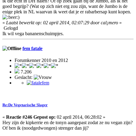
ik die echt in DH halen? Of op zoek gaan bij de Jumbo, als ik het
goed begrijp? (Wat op zich niet erg zou zijn, want de Jumbo is de
enige plek in NL waarvan ik weet dat je er rabarbersap kunt kopen.
)
«
Laatst bewerkt op: 02 april 2014, 02:07:29 door cal¡mero
»
Gelogd
Ik wil vega bananenschuimpjes.
fem fatale
Forumkenner 2010 en 2012
7.206
Geslacht:
Re:De Vegetarische Slager
«
Reactie #246 Gepost op:
02 april 2014, 06:28:02 »
Hey zijn de kipkerrie en de tonyn aangepast zodat ze nu vegan zijn?
Of ben ik (noodgedwongen) strenger dan jij?