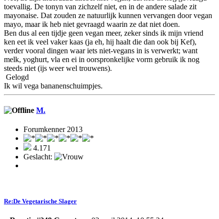
toevallig. De tonyn van zichzelf niet, en in de andere salade zit
mayonaise. Dat zouden ze natuurlijk kunnen vervangen door vegan
mayo, maar ik heb niet gevraagd waarin ze dat niet doen.
Ben dus al een tijdje geen vegan meer, zeker sinds ik mijn vriend
ken eet ik veel vaker kaas (ja eh, hij haalt die dan ook bij Kef),
verder vooral dingen waar iets niet-vegans in is verwerkt; want
melk, yoghurt, vla en ei in oorspronkelijke vorm gebruik ik nog
steeds niet (ijs weer wel trouwens).
Gelogd
Ik wil vega bananenschuimpjes.
M.
Forumkenner 2013
4.171
Geslacht:
Re:De Vegetarische Slager