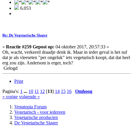
6.053
Re: De Vegetarische Slager
«
Reactie #259 Gepost op:
04 oktober 2017, 20:57:33 »
Oh, wacht, verkeerd draadje denk ik. Maar in ieder geval is het suf
dat je als vleeseten "per ongeluk" iets vegetarisch koopt, dat dat heel
erg zou zijn. Andersom is erger, toch?
Gelogd
Print
Pagina's:
1
...
10
11
12
[
13
]
14
15
16
Omhoog
« vorige
volgende »
Vegatopia Forum
Vegetarisch - voor iedereen
Vegetarische producten
De Vegetarische Slager