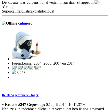
De kipsate was volgens mij al vegan, maar daar zit appel in
Gelogd
Supercalifragilisticexpialidocious!
calimero
Forumkenner 2004, 2005, 2007 en 2014
3.253
Re:De Vegetarische Slager
«
Reactie #247 Gepost op:
02 april 2014, 10:11:37 »
Nee, ze zijn inderdaad allebei niet vegan, dat heb ik nog gevraagd