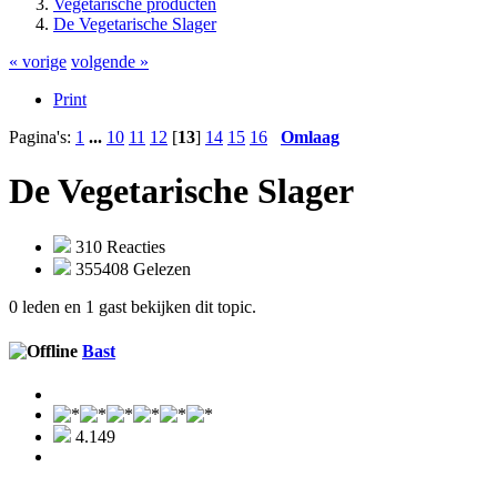
Vegetarische producten
De Vegetarische Slager
« vorige
volgende »
Print
Pagina's:
1
...
10
11
12
[
13
]
14
15
16
Omlaag
De Vegetarische Slager
310 Reacties
355408 Gelezen
0 leden en 1 gast bekijken dit topic.
Bast
4.149