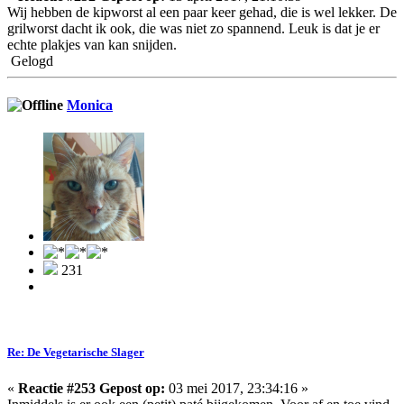
Wij hebben de kipworst al een paar keer gehad, die is wel lekker. De
grilworst dacht ik ook, die was niet zo spannend. Leuk is dat je er
echte plakjes van kan snijden.
Gelogd
Monica
231
Re: De Vegetarische Slager
«
Reactie #253 Gepost op:
03 mei 2017, 23:34:16 »