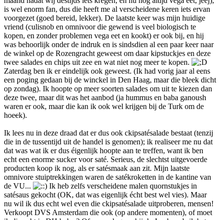
maand nadat wij destijds iets kregen, en nu nog altijd vega eet, jeej),
is wel enorm fan, dus die heeft me al verscheidene keren iets ervan
voorgezet (goed bereid, lekker). De laatste keer was mijn huidige
vriend (culisnob en omnivoor die gewend is veel biologisch te
kopen, en zonder problemen vega eet en kookt) er ook bij, en hij
was behoorlijk onder de indruk en is sindsdien al een paar keer naar
de winkel op de Rozengracht geweest om daar kipstuckjes en deze
twee salades en chips uit zee en wat niet nog meer te kopen.
Zaterdag ben ik er eindelijk ook geweest. (Ik had vorig jaar al eens
een poging gedaan bij de winckel in Den Haag, maar die bleek dicht
op zondag). Ik hoopte op meer soorten salades om uit te kiezen dan
deze twee, maar dit was het aanbod (ja hummus en baba ganoush
waren er ook, maar die kan ik ook wel krijgen bij de Turk om de
hoe
c
k).
Ik lees nu in deze draad dat er dus ook ckipsatésalade bestaat (tenzij
die in de tussentijd uit de handel is genomen); ik realiseer me nu dat
dat was wat ik er dus éigenlijk hoopte aan te treffen, want ik ben
echt een enorme sucker voor saté. Serieus, de slechtst uitgevoerde
producten koop ik nog, als er satésmaak aan zit. Mijn laatste
omnivore stuiptrekkingen waren de satékroketten in de kantine van
de VU...
Ik heb zelfs verscheidene malen quornstukjes in
satésaus gekocht (OK, dat was eigenlijk écht best wel vies). Maar
nu wil ik dus echt wel even die ckipsatésalade uitproberen, mensen!
Verkoopt DVS Amsterdam die ook (op andere momenten), of moet