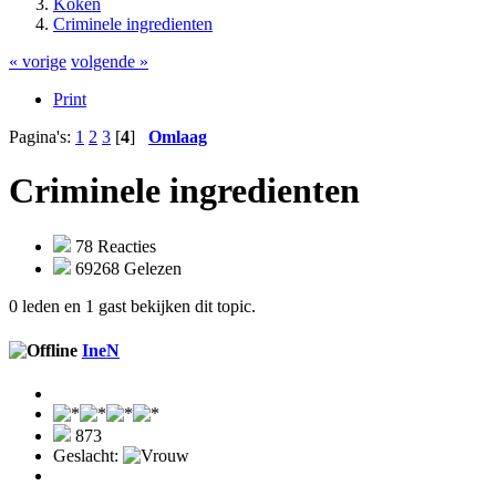
Koken
Criminele ingredienten
« vorige
volgende »
Print
Pagina's:
1
2
3
[
4
]
Omlaag
Criminele ingredienten
78 Reacties
69268 Gelezen
0 leden en 1 gast bekijken dit topic.
IneN
873
Geslacht: