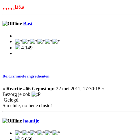
,,,,
فلافل
Bast
4.149
Re:Criminele ingredienten
«
Reactie #66 Gepost op:
22 mei 2011, 17:30:18 »
Bezorg je ook
Gelogd
Sin chile, no tiene chiste!
haantje
5.068