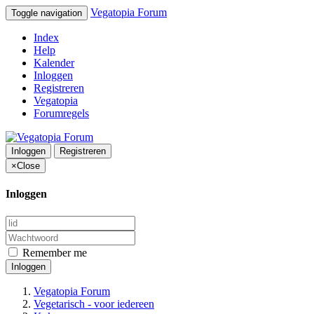
Vegatopia Forum
Toggle navigation
Index
Help
Kalender
Inloggen
Registreren
Vegatopia
Forumregels
Inloggen
Registreren
×
Close
Inloggen
Remember me
Inloggen
Vegatopia Forum
Vegetarisch - voor iedereen