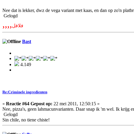
Nee dat is lekker, dwz de vega variant met kaas, en dan op zo'n platb
Gelogd
,,,,
فلافل
Bast
4.149
Re:Criminele ingredienten
«
Reactie #64 Gepost op:
22 mei 2011, 12:50:15 »
Nee, pizza's, geen lahmacunvarianten. Daar snap ik 'm wel. Ik krijg er n
Gelogd
Sin chile, no tiene chiste!