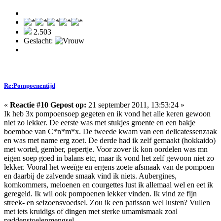
2.503
Geslacht:
Re:Pompoenentijd
«
Reactie #10 Gepost op:
21 september 2011, 13:53:24 »
Ik heb 3x pompoensoep gegeten en ik vond het alle keren gewoon
niet zo lekker. De eerste was met stukjes groente en een bakje
boemboe van C*n*m*x. De tweede kwam van een delicatessenzaak
en was met name erg zoet. De derde had ik zelf gemaakt (hokkaido)
met wortel, gember, pepertje. Voor zover ik kon oordelen was mn
eigen soep goed in balans etc, maar ik vond het zelf gewoon niet zo
lekker. Vooral het weeïge en ergens zoete afsmaak van de pompoen
en daarbij de zalvende smaak vind ik niets. Aubergines,
komkommers, meloenen en courgettes lust ik allemaal wel en eet ik
geregeld. Ik wil ook pompoenen lekker vinden. Ik vind ze fijn
streek- en seizoensvoedsel. Zou ik een patisson wel lusten? Vullen
met iets kruidigs of dingen met sterke umamismaak zoal
paddenstoelenmengsel.