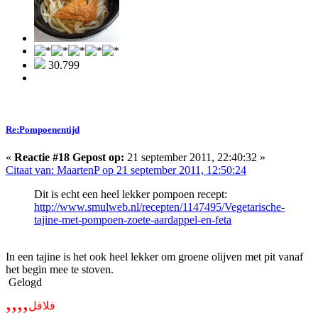
30.799
Re:Pompoenentijd
«
Reactie #18 Gepost op:
21 september 2011, 22:40:32 »
Citaat van: MaartenP op 21 september 2011, 12:50:24
Dit is echt een heel lekker pompoen recept:
http://www.smulweb.nl/recepten/1147495/Vegetarische-
tajine-met-pompoen-zoete-aardappel-en-feta
In een tajine is het ook heel lekker om groene olijven met pit vanaf
het begin mee te stoven.
Gelogd
,,,,
فلافل