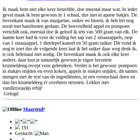
Ik maak hem niet elke keer hetzelfde, doe meestal maar wat. In ieder
geval maak ik hem gewoon in 1 schaal, dus niet in aparte bakjes. De
bovenkant maak ik van margarine, suiker en bloem, ik heb het nog
nooit met hazelnoten gedaan. De hoeveelheid appel en pompoen
verschilt ook, meestal doe ik geloof ik iets van 500 gram van elk. De
laatste keer had ik voor de vulling het sap van 2 sinaasappels, rasp
van 1 sinaasappel, 1 theelepel kaneel en 50 gram suiker. Dit vond ik
nog te zoet dus de volgende keer laat ik het suiker daar weg denk ik,
is ook helemaal niet nodig. De bovenkant maak ik ook elke keer
anders, daar kun je natuurlijk gewoon je eigen favoriete
kruimeldeeg-recept voor gebruiken. Verder is het gewoon: pompoen
in stukjes snijden en even koken, appels in stukjes snijden, dit samen
mengen met de rest van de ingrediënten, in een ovenschaal doen en
dan het kruimeldeeg er overheen strooien. Lekker met
vanille(soja)ijs erbij!
Gelogd
MaartenP
191
Geslacht: