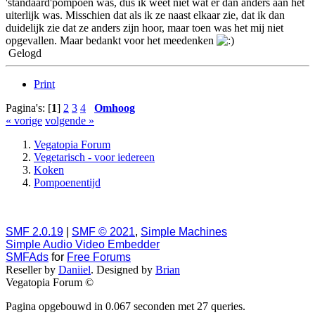
'standaard'pompoen was, dus ik weet niet wat er dan anders aan het
uiterlijk was. Misschien dat als ik ze naast elkaar zie, dat ik dan
duidelijk zie dat ze anders zijn hoor, maar toen was het mij niet
opgevallen. Maar bedankt voor het meedenken
Gelogd
Print
Pagina's: [
1
]
2
3
4
Omhoog
« vorige
volgende »
Vegatopia Forum
Vegetarisch - voor iedereen
Koken
Pompoenentijd
SMF 2.0.19
|
SMF © 2021
,
Simple Machines
Simple Audio Video Embedder
SMFAds
for
Free Forums
Reseller by
Daniiel
. Designed by
Brian
Vegatopia Forum ©
Pagina opgebouwd in 0.067 seconden met 27 queries.