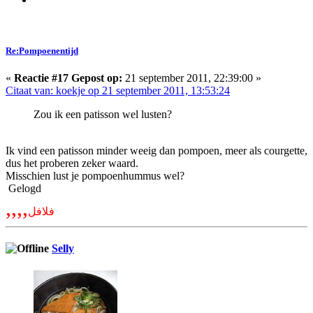
Re:Pompoenentijd
«
Reactie #17 Gepost op:
21 september 2011, 22:39:00 »
Citaat van: koekje op 21 september 2011, 13:53:24
Zou ik een patisson wel lusten?
Ik vind een patisson minder weeig dan pompoen, meer als courgette,
dus het proberen zeker waard.
Misschien lust je pompoenhummus wel?
Gelogd
,,,,
فلافل
Selly