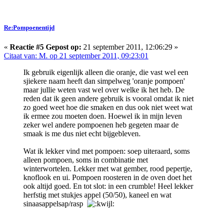
Re:Pompoenentijd
«
Reactie #5 Gepost op:
21 september 2011, 12:06:29 »
Citaat van: M. op 21 september 2011, 09:23:01
Ik gebruik eigenlijk alleen die oranje, die vast wel een
sjiekere naam heeft dan simpelweg 'oranje pompoen'
maar jullie weten vast wel over welke ik het heb. De
reden dat ik geen andere gebruik is vooral omdat ik niet
zo goed weet hoe die smaken en dus ook niet weet wat
ik ermee zou moeten doen. Hoewel ik in mijn leven
zeker wel andere pompoenen heb gegeten maar de
smaak is me dus niet echt bijgebleven.
Wat ik lekker vind met pompoen: soep uiteraard, soms
alleen pompoen, soms in combinatie met
winterwortelen. Lekker met wat gember, rood pepertje,
knoflook en ui. Pompoen roosteren in de oven doet het
ook altijd goed. En tot slot: in een crumble! Heel lekker
herfstig met stukjes appel (50/50), kaneel en wat
sinaasappelsap/rasp