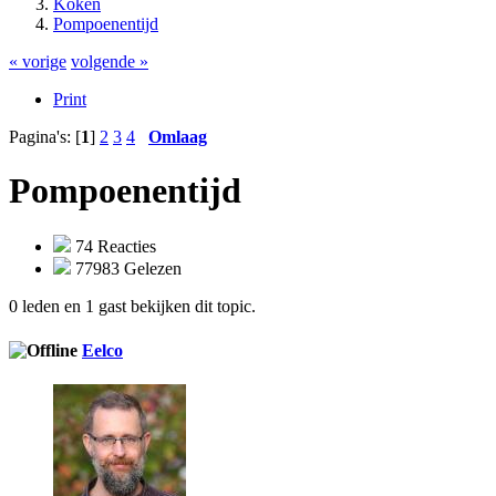
Koken
Pompoenentijd
« vorige
volgende »
Print
Pagina's: [
1
]
2
3
4
Omlaag
Pompoenentijd
74 Reacties
77983 Gelezen
0 leden en 1 gast bekijken dit topic.
Eelco