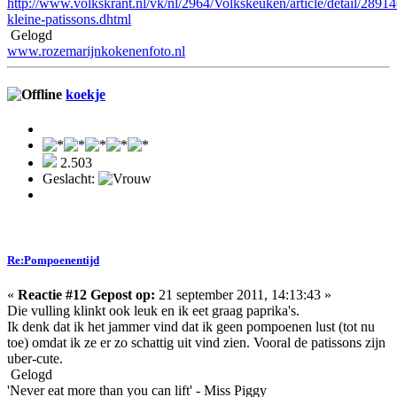
http://www.volkskrant.nl/vk/nl/2964/Volkskeuken/article/detail/289
kleine-patissons.dhtml
Gelogd
www.rozemarijnkokenenfoto.nl
koekje
2.503
Geslacht:
Re:Pompoenentijd
«
Reactie #12 Gepost op:
21 september 2011, 14:13:43 »
Die vulling klinkt ook leuk en ik eet graag paprika's.
Ik denk dat ik het jammer vind dat ik geen pompoenen lust (tot nu
toe) omdat ik ze er zo schattig uit vind zien. Vooral de patissons zijn
uber-cute.
Gelogd
'Never eat more than you can lift' - Miss Piggy