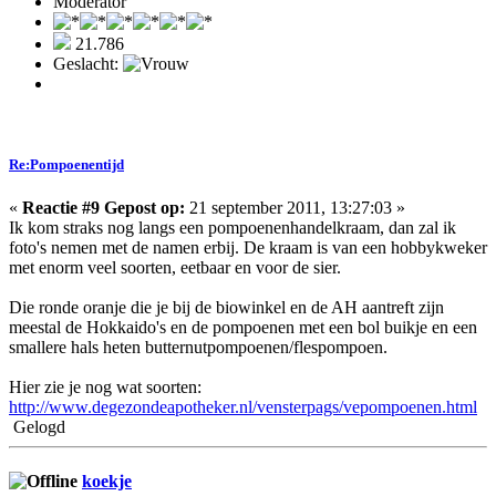
Moderator
21.786
Geslacht:
Re:Pompoenentijd
«
Reactie #9 Gepost op:
21 september 2011, 13:27:03 »
Ik kom straks nog langs een pompoenenhandelkraam, dan zal ik
foto's nemen met de namen erbij. De kraam is van een hobbykweker
met enorm veel soorten, eetbaar en voor de sier.
Die ronde oranje die je bij de biowinkel en de AH aantreft zijn
meestal de Hokkaido's en de pompoenen met een bol buikje en een
smallere hals heten butternutpompoenen/flespompoen.
Hier zie je nog wat soorten:
http://www.degezondeapotheker.nl/vensterpags/vepompoenen.html
Gelogd
koekje