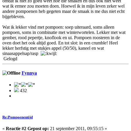
omdat ik niet zo goed weet hoe die smaken en dus ook niet weet
wat ik ermee zou moeten doen. Hoewel ik in mijn leven zeker wel
andere pompoenen heb gegeten maar de smaak is me dus niet echt
bijgebleven.
Wat ik lekker vind met pompoen: soep uiteraard, soms alleen
pompoen, soms in combinatie met winterwortelen. Lekker met wat
gember, rood pepertje, knoflook en ui. Pompoen roosteren in de
oven doet het ook altijd goed. En tot slot: in een crumble! Heel
lekker herfstig met stukjes appel (50/50), kaneel en wat
sinaasappelsap/rasp
Gelogd
Fynnya
432
Re:Pompoenentijd
«
Reactie #2 Gepost op:
21 september 2011, 09:55:15 »