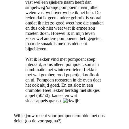
vast wel een sjiekere naam heeft dan
simpelweg 'oranje pompoen' maar jullie
weten vast wel over welke ik het heb. De
reden dat ik geen andere gebruik is vooral
omdat ik niet zo goed weet hoe die smaken
en dus ook niet weet wat ik ermee zou
moeten doen. Hoewel ik in mijn leven
zeker wel andere pompoenen heb gegeten
maar de smaak is me dus niet echt
bijgebleven.
Wat ik lekker vind met pompoen: soep
uiteraard, soms alleen pompoen, soms in
combinatie met winterwortelen. Lekker
met wat gember, rood pepertje, knoflook
en ui. Pompoen roosteren in de oven doet
het ook altijd goed. En tot slot: in een
crumble! Heel lekker herfstig met stukjes
appel (50/50), kaneel en wat
sinaasappelsap/rasp
Wil je jouw recept voor pompoencrumble met ons
delen (op de voorpagina?).